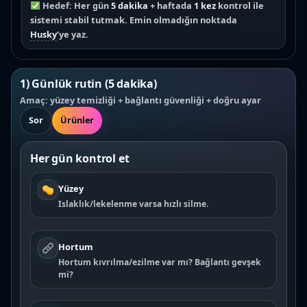
Hedef: Her gün
5 dakika
+ haftada
1 kez
kontrol ile
sistemi stabil tutmak. Emin olmadığın noktada
Husky
’ye yaz.
1) Günlük rutin (5 dakika)
Amaç: yüzey temizliği + bağlantı güvenliği + doğru ayar
Sor
Ürünler
Her gün kontrol et
Yüzey
Islaklık/lekelenme varsa hızlı silme.
Hortum
Hortum kıvrılma/ezilme var mı? Bağlantı gevşek
mi?