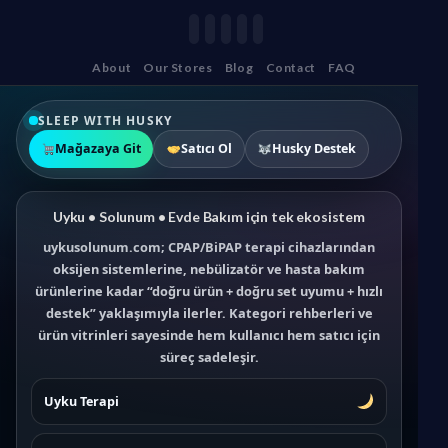
About
Our Stores
Blog
Contact
FAQ
SLEEP WITH HUSKY
Mağazaya Git
Satıcı Ol
Husky Destek
Uyku • Solunum • Evde Bakım için tek ekosistem
uykusolunum.com; CPAP/BiPAP terapi cihazlarından
oksijen sistemlerine, nebülizatör ve hasta bakım
ürünlerine kadar “doğru ürün + doğru set uyumu + hızlı
destek” yaklaşımıyla ilerler. Kategori rehberleri ve
ürün vitrinleri sayesinde hem kullanıcı hem satıcı için
süreç sadeleşir.
Uyku Terapi