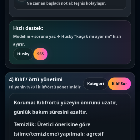
Ne zaman başladı not al: teşhis kolaylaşır.
Hızlı destek:
Modelini + sorunu yaz → Husky “kaçak mı ayar mı” hızlı
ayırır.
Husky
SSS
4) Kılıf / örtü yönetimi
Kategori
Kılıf Sor
Hijyenin %70’i kılıf/örtü yönetimidir
Koruma:
Kılıf/örtü yüzeyin ömrünü uzatır,
günlük bakım süresini azaltır.
Temizlik:
Üretici önerisine göre
(silme/temizleme) yapılmalı; agresif