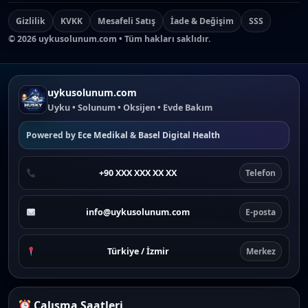
Gizlilik
KVKK
Mesafeli Satış
İade & Değişim
SSS
©
2026
uykusolunum.com • Tüm hakları saklıdır.
uykusolunum.com
Uyku • Solunum • Oksijen • Evde Bakım
Powered by
Ece Medikal
&
Basel Digital Health
+90 XXX XXX XX XX
Telefon
info@uykusolunum.com
E-posta
Türkiye / İzmir
Merkez
Çalışma Saatleri