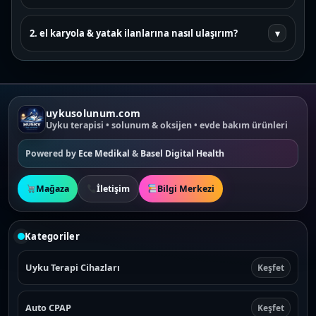
2. el karyola & yatak ilanlarına nasıl ulaşırım?
▾
uykusolunum.com
Uyku terapisi • solunum & oksijen • evde bakım ürünleri
Powered by
Ece Medikal
&
Basel Digital Health
Mağaza
İletişim
Bilgi Merkezi
Kategoriler
Uyku Terapi Cihazları
Keşfet
Auto CPAP
Keşfet