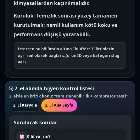
kimyasallardan kaçınılmalıdır.
Kuruluk:
Temizlik sonrası yüzey tamamen
kurutulmalı; nemli kullanım kötü koku ve
performans düşüşü yaratabilir.
İstersen bu bölümün altına “kılıf/örtü” ürünlerini
ayrı rail olarak bağlarız (ürün ID veya kategori slug
ver).
5) 2. el alımda hijyen kontrol listesi
2. el’de en kritik konu: “temizlenebilirlik + kompresör testi”
2. El Karyola
2. El Ana Sayfa
Sorulacak sorular
Kılıf var mı?