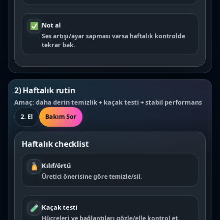
Not al
Ses artışı/ayar sapması varsa haftalık kontrolde
tekrar bak.
2) Haftalık rutin
Amaç: daha derin temizlik + kaçak testi + stabil performans
2. El
Bakım Sor
Haftalık checklist
Kılıf/örtü
Üretici önerisine göre temizle/sil.
Kaçak testi
Hücreleri ve bağlantıları gözle/elle kontrol et.