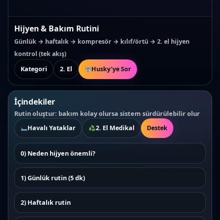
Hijyen & Bakım Rutini
Günlük → haftalık → kompresör → kılıf/örtü → 2. el hijyen
kontrol (tek akış)
Kategori
2. El
Husky’ye Sor
İçindekiler
Rutin oluştur: bakım kolay olursa sistem sürdürülebilir olur
Havalı Yataklar
2. El Medikal
Destek
0) Neden hijyen önemli?
1) Günlük rutin (5 dk)
2) Haftalık rutin