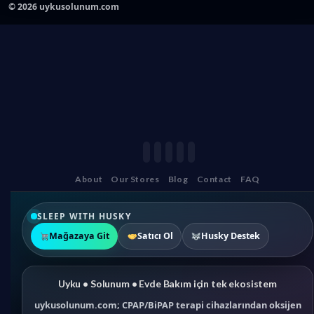
©
2026
uykusolunum.com
About
Our Stores
Blog
Contact
FAQ
SLEEP WITH HUSKY
Mağazaya Git
Satıcı Ol
Husky Destek
Uyku • Solunum • Evde Bakım için tek ekosistem
uykusolunum.com; CPAP/BiPAP terapi cihazlarından oksijen