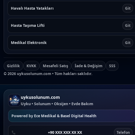
Havalı Hasta Yatakları
Git
Hasta Taşıma Lifti
Git
Medikal Elektronik
Git
Gizlilik
KVKK
Mesafeli Satış
İade & Değişim
SSS
©
2026
uykusolunum.com • Tüm hakları saklıdır.
uykusolunum.com
Uyku • Solunum • Oksijen • Evde Bakım
Powered by
Ece Medikal
&
Basel Digital Health
+90 XXX XXX XX XX
Telefon