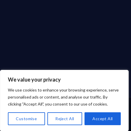
We value your privacy
We use cookies to enhance your browsing experience, serve
personalised ads or content, and analyse our traffic. By
clicking "Accept All", you consent to our use of cookies.
☰
☰
Ara
Ara
Sepet
Sepet
Destek
Destek
Kategoriler
Kategoriler
Customise
Reject All
Accept All
Ürün &
Ürün &
Ödeme
Ödeme
Husky
Husky
Menü
Menü
kategori
kategori