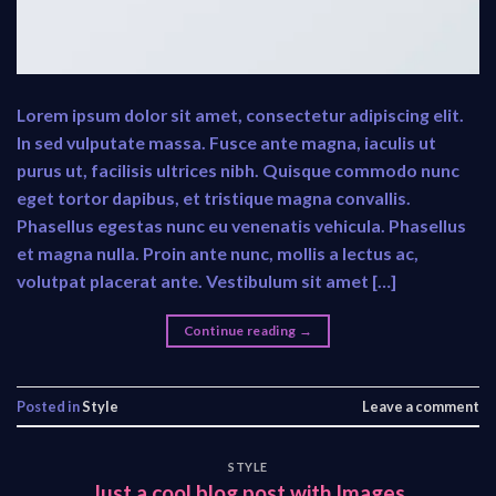
Lorem ipsum dolor sit amet, consectetur adipiscing elit.
In sed vulputate massa. Fusce ante magna, iaculis ut
purus ut, facilisis ultrices nibh. Quisque commodo nunc
eget tortor dapibus, et tristique magna convallis.
Phasellus egestas nunc eu venenatis vehicula. Phasellus
et magna nulla. Proin ante nunc, mollis a lectus ac,
volutpat placerat ante. Vestibulum sit amet […]
Continue reading
→
Posted in
Style
Leave a comment
STYLE
Just a cool blog post with Images