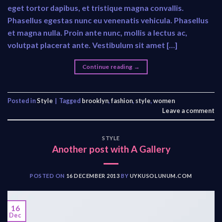
eget tortor dapibus, et tristique magna convallis.
Phasellus egestas nunc eu venenatis vehicula. Phasellus
et magna nulla. Proin ante nunc, mollis a lectus ac,
volutpat placerat ante. Vestibulum sit amet […]
Continue reading
→
Posted in
Style
|
Tagged
brooklyn
,
fashion
,
style
,
women
Leave a comment
STYLE
Another post with A Gallery
POSTED ON
16 DECEMBER 2013
BY
UYKUSOLUNUM.COM
16
Dec