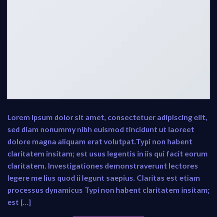
Lorem ipsum dolor sit amet, consectetuer adipiscing elit,
sed diam nonummy nibh euismod tincidunt ut laoreet
dolore magna aliquam erat volutpat.Typi non habent
claritatem insitam; est usus legentis in iis qui facit eorum
claritatem. Investigationes demonstraverunt lectores
legere me lius quod ii legunt saepius. Claritas est etiam
processus dynamicus Typi non habent claritatem insitam;
est […]