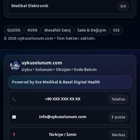
Medikal Elektronik
Git
Gizlilik
KVKK
Mesafeli Satış
İade & Değişim
SSS
©
2026
uykusolunum.com • Tüm hakları saklıdır.
uykusolunum.com
Uyku • Solunum • Oksijen • Evde Bakım
Powered by
Ece Medikal
&
Basel Digital Health
+90 XXX XXX XX XX
Telefon
info@uykusolunum.com
E-posta
Türkiye / İzmir
Merkez