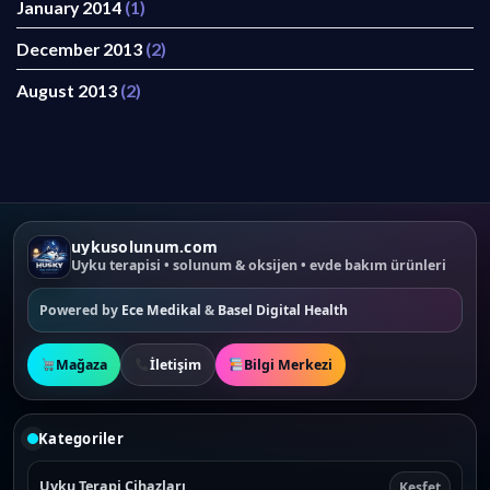
January 2014
(1)
December 2013
(2)
August 2013
(2)
uykusolunum.com
Uyku terapisi • solunum & oksijen • evde bakım ürünleri
Powered by
Ece Medikal
&
Basel Digital Health
Mağaza
İletişim
Bilgi Merkezi
Kategoriler
Uyku Terapi Cihazları
Keşfet