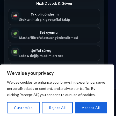
Hızlı Destek & Güven
Takipli gönderim
Stoktan hızlı çıkış ve şeffaf takip
Set uyumu
Maske/filtre/aksesuar yönlendirmesi
Şeffaf süreç
İade & değişim adımları net
Partner ağı
We value your privacy
Satıcı olmak için:
/satici-ol/
We use cookies to enhance your browsing experience, serve
personalised ads or content, and analyse our traffic. By
Powered by
Ece Medikal
&
Basel Digital Health
•
KVKK
clicking "Accept All", you consent to our use of cookies.
•
Gizlilik
•
Mesafeli Satış
☰
☰
Ara
Ara
Sepet
Sepet
Destek
Destek
Kategoriler
Kategoriler
Customise
Reject All
Accept All
Ürün &
Ürün &
Ödeme
Ödeme
Husky
Husky
Menü
Menü
kategori
kategori