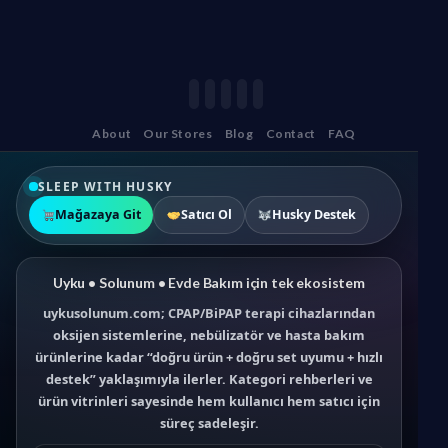
About
Our Stores
Blog
Contact
FAQ
SLEEP WITH HUSKY
Mağazaya Git
Satıcı Ol
Husky Destek
Uyku • Solunum • Evde Bakım için tek ekosistem
uykusolunum.com; CPAP/BiPAP terapi cihazlarından
oksijen sistemlerine, nebülizatör ve hasta bakım
ürünlerine kadar “doğru ürün + doğru set uyumu + hızlı
destek” yaklaşımıyla ilerler. Kategori rehberleri ve
ürün vitrinleri sayesinde hem kullanıcı hem satıcı için
süreç sadeleşir.