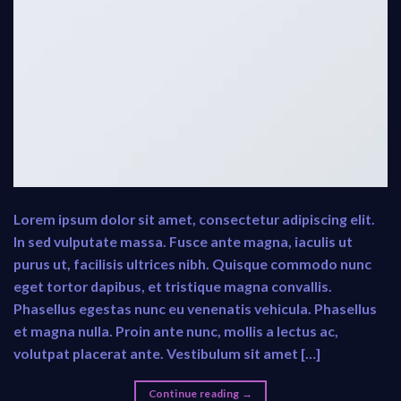
Lorem ipsum dolor sit amet, consectetur adipiscing elit.
In sed vulputate massa. Fusce ante magna, iaculis ut
purus ut, facilisis ultrices nibh. Quisque commodo nunc
eget tortor dapibus, et tristique magna convallis.
Phasellus egestas nunc eu venenatis vehicula. Phasellus
et magna nulla. Proin ante nunc, mollis a lectus ac,
volutpat placerat ante. Vestibulum sit amet […]
Continue reading
→