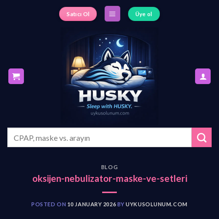
S
Satıcı Ol
Üye ol
k
i
p
t
o
c
o
n
t
e
S
n
e
a
t
r
BLOG
c
oksijen-nebulizator-maske-ve-setleri
h
f
o
POSTED ON
10 JANUARY 2026
BY
UYKUSOLUNUM.COM
r
: