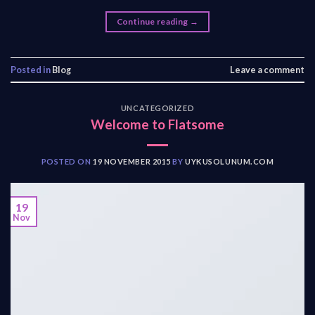
Continue reading
→
Posted in
Blog
Leave a comment
UNCATEGORIZED
Welcome to Flatsome
POSTED ON
19 NOVEMBER 2015
BY
UYKUSOLUNUM.COM
19
Nov