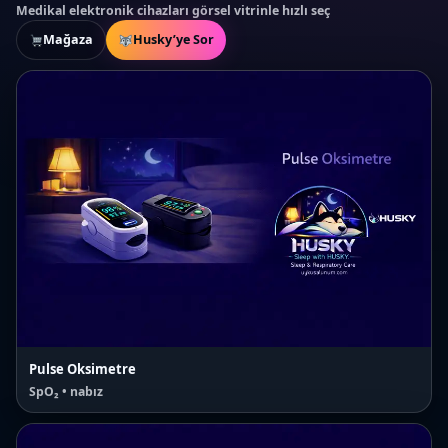
e
i
Medikal elektronik cihazları görsel vitrinle hızlı seç
w
s
a
:
Mağaza
Husky’ye Sor
s
₺
:
3
₺
.
4
7
.
1
2
0
0
,
0
0
,
0
0
.
0
.
Pulse Oksimetre
SpO₂ • nabız