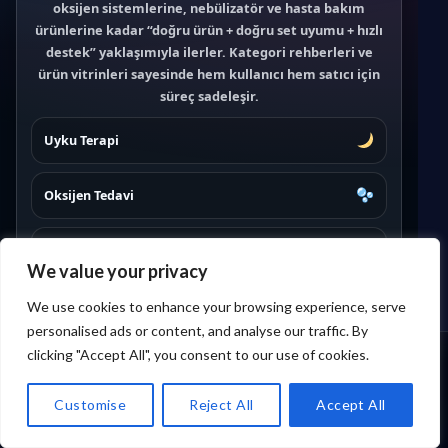
oksijen sistemlerine, nebülizatör ve hasta bakım
ürünlerine kadar “doğru ürün + doğru set uyumu + hızlı
destek” yaklaşımıyla ilerler. Kategori rehberleri ve
ürün vitrinleri sayesinde hem kullanıcı hem satıcı için
süreç sadeleşir.
Uyku Terapi
Oksijen Tedavi
Nebülizatör & Nem
We value your privacy
Medikal Elektronik
We use cookies to enhance your browsing experience, serve
personalised ads or content, and analyse our traffic. By
clicking "Accept All", you consent to our use of cookies.
Maskeler
☰
☰
Ara
Ara
Sepet
Sepet
Destek
Destek
Kategoriler
Kategoriler
Customise
Reject All
Accept All
Ürün &
Ürün &
Ödeme
Ödeme
Husky
Husky
Menü
Menü
İade & Değişim
kategori
kategori