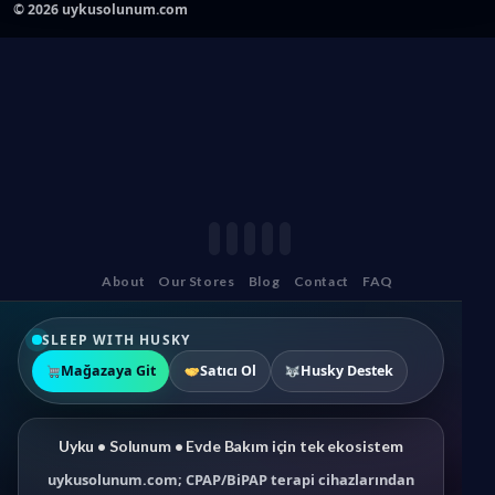
©
2026
uykusolunum.com
About
Our Stores
Blog
Contact
FAQ
SLEEP WITH HUSKY
Mağazaya Git
Satıcı Ol
Husky Destek
Uyku • Solunum • Evde Bakım için tek ekosistem
uykusolunum.com; CPAP/BiPAP terapi cihazlarından