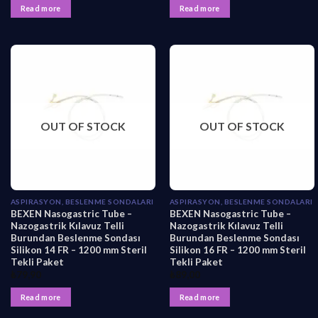
Read more
Read more
OUT OF STOCK
OUT OF STOCK
ASPIRASYON, BESLENME SONDALARI
ASPIRASYON, BESLENME SONDALARI
BEXEN Nasogastric Tube –
BEXEN Nasogastric Tube –
Nazogastrik Kılavuz Telli
Nazogastrik Kılavuz Telli
Burundan Beslenme Sondası
Burundan Beslenme Sondası
Silikon 14 FR – 1200 mm Steril
Silikon 16 FR – 1200 mm Steril
Tekli Paket
Tekli Paket
₺
79,90
₺
89,00
Read more
Read more