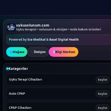
uykusolunum.com
Uyku terapisi • solunum & oksijen • evde bakım ürünleri
Powered by
Ece Medikal
&
Basel Digital Health
Mağaza
İletişim
Bilgi Merkezi
Kategoriler
Uyku Terapi Cihazları
Keşfet
Auto CPAP
Keşfet
CPAP Cihazları
Keşfet