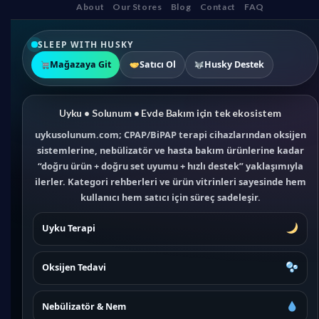
About
Our Stores
Blog
Contact
FAQ
SLEEP WITH HUSKY
Mağazaya Git
Satıcı Ol
Husky Destek
Uyku • Solunum • Evde Bakım için tek ekosistem
uykusolunum.com; CPAP/BiPAP terapi cihazlarından oksijen
sistemlerine, nebülizatör ve hasta bakım ürünlerine kadar
“doğru ürün + doğru set uyumu + hızlı destek” yaklaşımıyla
ilerler. Kategori rehberleri ve ürün vitrinleri sayesinde hem
kullanıcı hem satıcı için süreç sadeleşir.
Uyku Terapi
Oksijen Tedavi
Nebülizatör & Nem