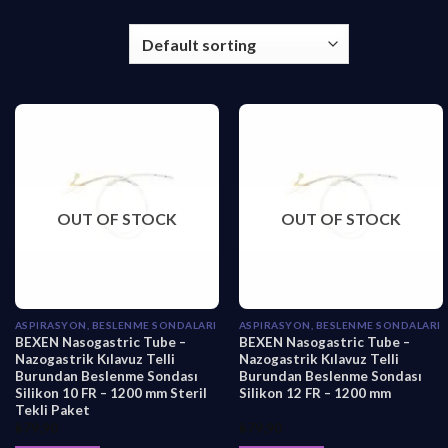
OUT OF STOCK
OUT OF STOCK
ASPIRASYON, BESLENME SONDALARI
ASPIRASYON, BESLENME SONDALARI
BEXEN Nasogastric Tube –
BEXEN Nasogastric Tube –
Nazogastrik Kılavuz Telli
Nazogastrik Kılavuz Telli
Burundan Beslenme Sondası
Burundan Beslenme Sondası
Silikon 10 FR – 1200 mm Steril
Silikon 12 FR – 1200 mm
Tekli Paket
₺
79,90
₺
79,90