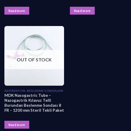
₺
134,90
₺
134,90
Read more
Read more
OUT OF STOCK
ASPIRASYON, BESLENME SONDALARI
MDK Nasogastric Tube –
Nazogastrik Kılavuz Telli
Burundan Beslenme Sondası 8
FR – 1200 mm Steril Tekli Paket
₺
134,90
Read more