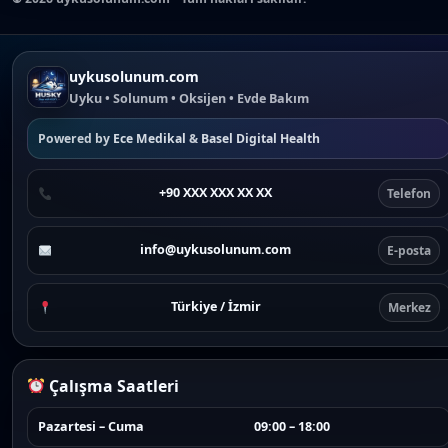
uykusolunum.com
Uyku • Solunum • Oksijen • Evde Bakım
Powered by
Ece Medikal
&
Basel Digital Health
+90 XXX XXX XX XX
Telefon
info@uykusolunum.com
E-posta
Türkiye / İzmir
Merkez
Çalışma Saatleri
Pazartesi – Cuma
09:00 – 18:00