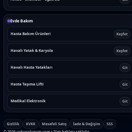
Evde Bakım
Hasta Bakım Ürünleri
Keşfet
Havalı Yatak & Karyola
Keşfet
Havalı Hasta Yatakları
Git
Hasta Taşıma Lifti
Git
Medikal Elektronik
Git
Gizlilik
KVKK
Mesafeli Satış
İade & Değişim
SSS
©
2026
uykusolunum.com • Tüm hakları saklıdır.