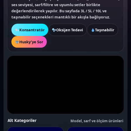
a
:
a
:
ses seviyesi
,
sarf/filtre
ve
uyumlu setler
birlikte
s
₺
s
₺
:
3
:
3
değerlendirilerek yapılır. Bu sayfada 3L / 5L / 10L ve
₺
.
₺
.
taşınabilir seçenekleri mantıklı bir akışla bağlıyoruz.
4
7
4
7
.
1
.
1
2
0
2
0
0
,
0
,
Konsantratör
Oksijen Tedavi
Taşınabilir
0
0
0
0
,
0
,
0
0
.
0
.
Husky’ye Sor
0
0
.
.
Alt Kategoriler
Model, sarf ve ölçüm ürünleri