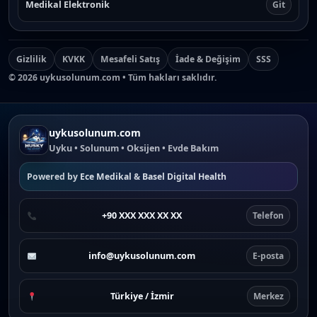
Medikal Elektronik
Git
Gizlilik
KVKK
Mesafeli Satış
İade & Değişim
SSS
©
2026
uykusolunum.com • Tüm hakları saklıdır.
uykusolunum.com
Uyku • Solunum • Oksijen • Evde Bakım
Powered by
Ece Medikal
&
Basel Digital Health
+90 XXX XXX XX XX
Telefon
info@uykusolunum.com
E-posta
Türkiye / İzmir
Merkez