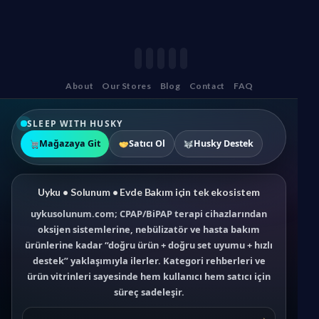
About
Our Stores
Blog
Contact
FAQ
SLEEP WITH HUSKY
Mağazaya Git
Satıcı Ol
Husky Destek
Uyku • Solunum • Evde Bakım için tek ekosistem
uykusolunum.com; CPAP/BiPAP terapi cihazlarından
oksijen sistemlerine, nebülizatör ve hasta bakım
ürünlerine kadar “doğru ürün + doğru set uyumu + hızlı
destek” yaklaşımıyla ilerler. Kategori rehberleri ve
ürün vitrinleri sayesinde hem kullanıcı hem satıcı için
süreç sadeleşir.