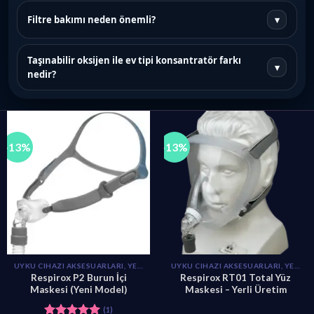
Filtre bakımı neden önemli?
▾
Taşınabilir oksijen ile ev tipi konsantratör farkı
▾
nedir?
-13%
-13%
UYKU CIHAZI AKSESUARLARI, YEDEK PARÇALARI
UYKU CIHAZI AKSESUARLARI, YEDEK PARÇALARI
Respirox P2 Burun İçi
Respirox RT01 Total Yüz
Maskesi (Yeni Model)
Maskesi – Yerli Üretim
(1)