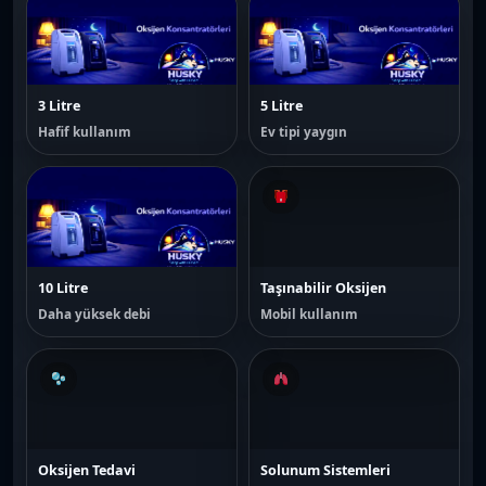
3L
5L
3 Litre
5 Litre
Hafif kullanım
Ev tipi yaygın
10L
10 Litre
Taşınabilir Oksijen
Daha yüksek debi
Mobil kullanım
Oksijen Tedavi
Solunum Sistemleri