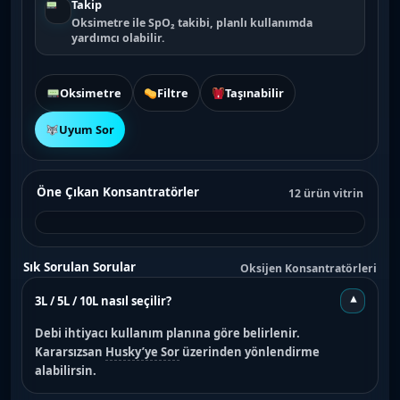
Takip
Oksimetre ile SpO₂ takibi, planlı kullanımda
yardımcı olabilir.
Oksimetre
Filtre
Taşınabilir
Uyum Sor
Öne Çıkan Konsantratörler
12 ürün vitrin
Sık Sorulan Sorular
Oksijen Konsantratörleri
3L / 5L / 10L nasıl seçilir?
▾
Debi ihtiyacı kullanım planına göre belirlenir.
Kararsızsan
Husky’ye Sor
üzerinden yönlendirme
alabilirsin.