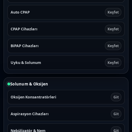
0
0
.
.
Auto CPAP
Keşfet
CPAP Cihazları
Keşfet
BiPAP Cihazları
Keşfet
Uyku & Solunum
Keşfet
Solunum & Oksijen
Oksijen Konsantratörleri
Git
Aspirasyon Cihazları
Git
Nebülizatör & Nem
Git