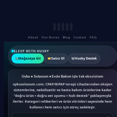
About
Our Stores
Blog
Contact
FAQ
SLEEP WITH HUSKY
Mağazaya Git
Satıcı Ol
Husky Destek
Uyku • Solunum • Evde Bakım için tek ekosistem
uykusolunum.com; CPAP/BiPAP terapi cihazlarından oksijen
sistemlerine, nebülizatör ve hasta bakım ürünlerine kadar
“doğru ürün + doğru set uyumu + hızlı destek” yaklaşımıyla
ilerler. Kategori rehberleri ve ürün vitrinleri sayesinde hem
kullanıcı hem satıcı için süreç sadeleşir.