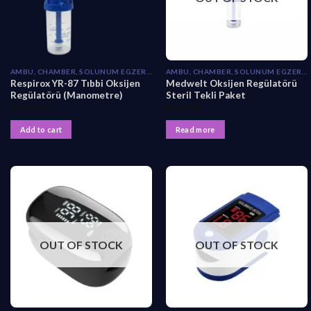
AMBU, CHAMBER, SOLUNUM EGZERSIZ
AMBU, CHAMBER, SOLUNUM EGZERSIZ
Respirox YR-87 Tıbbi Oksijen
Medwelt Oksijen Regülatörü
Regülatörü (Manometre)
Steril Tekli Paket
₺
1.090,00
₺
329,00
Add to cart
Read more
OUT OF STOCK
OUT OF STOCK