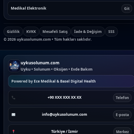
Medikal Elektronik
Git
Gizlilik
KVKK
Mesafeli Satış
İade & Değişim
SSS
©
2026
uykusolunum.com • Tüm hakları saklıdır.
uykusolunum.com
Uyku • Solunum • Oksijen • Evde Bakım
Powered by
Ece Medikal
&
Basel Digital Health
+90 XXX XXX XX XX
Telefon
info@uykusolunum.com
E-posta
Türkiye / İzmir
Merkez