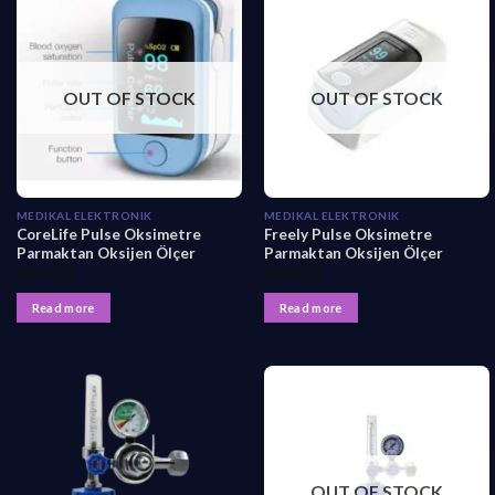
OUT OF STOCK
OUT OF STOCK
MEDIKAL ELEKTRONIK
MEDIKAL ELEKTRONIK
CoreLife Pulse Oksimetre
Freely Pulse Oksimetre
Parmaktan Oksijen Ölçer
Parmaktan Oksijen Ölçer
₺
129,00
₺
149,00
Read more
Read more
OUT OF STOCK