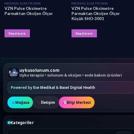
MEDIKAL ELEKTRONIK
MEDIKAL ELEKTRONIK
VZN Pulse Oksimetre
VZN Pulse Oksimetre
Parmaktan Oksijen Ölçer
Parmaktan Oksijen Ölçer
Küçük SHO-3001
₺
374,90
₺
499,90
Read more
Read more
uykusolunum.com
Uyku terapisi • solunum & oksijen • evde bakım ürünleri
Powered by
Ece Medikal
&
Basel Digital Health
Mağaza
İletişim
Bilgi Merkezi
Kategoriler