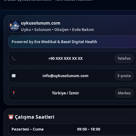
uykusolunum.com
Uyku • Solunum • Oksijen • Evde Bakım
Powered by
Ece Medikal
&
Basel Digital Health
+90 XXX XXX XX XX
Telefon
info@uykusolunum.com
E-posta
Türkiye / İzmir
Merkez
Çalışma Saatleri
Pazartesi – Cuma
09:00 – 18:00