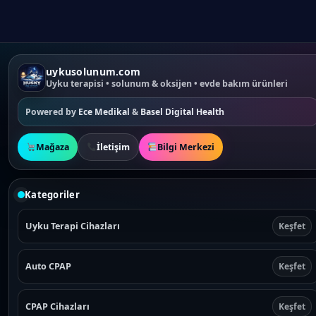
uykusolunum.com
Uyku terapisi • solunum & oksijen • evde bakım ürünleri
Powered by
Ece Medikal
&
Basel Digital Health
Mağaza
İletişim
Bilgi Merkezi
Kategoriler
Uyku Terapi Cihazları
Keşfet
Auto CPAP
Keşfet
CPAP Cihazları
Keşfet