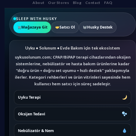
About
Our Stores
Blog
Contact
FAQ
SLEEP WITH HUSKY
Mağazaya Git
Satıcı Ol
Husky Destek
Uyku • Solunum • Evde Bakım için tek ekosistem
uykusolunum.com; CPAP/BiPAP terapi cihazlarından oksijen
sistemlerine, nebülizatör ve hasta bakım ürünlerine kadar
“doğru ürün + doğru set uyumu + hızlı destek” yaklaşımıyla
ilerler. Kategori rehberleri ve ürün vitrinleri sayesinde hem
kullanıcı hem satıcı için süreç sadeleşir.
Uyku Terapi
Oksijen Tedavi
Nebülizatör & Nem