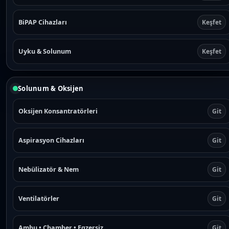
BiPAP Cihazları
Keşfet
Uyku & Solunum
Keşfet
Solunum & Oksijen
Oksijen Konsantratörleri
Git
Aspirasyon Cihazları
Git
Nebülizatör & Nem
Git
Ventilatörler
Git
Ambu • Chamber • Egzersiz
Git