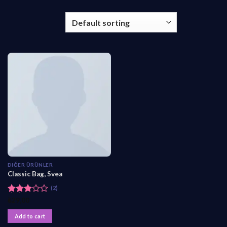
DIĞER ÜRÜNLER
Classic Bag, Svea
(2)
Rated
₺
29,00
3.50
out
of 5
Add to cart