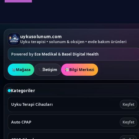
g
r
i
e
n
n
a
t
l
p
p
r
r
i
i
c
c
e
uykusolunum.com
e
i
w
s
Uyku terapisi • solunum & oksijen • evde bakım ürünleri
a
:
s
₺
:
4
Powered by
Ece Medikal
&
Basel Digital Health
₺
.
5
2
.
9
0
0
Mağaza
İletişim
Bilgi Merkezi
0
,
0
0
,
0
0
.
0
Kategoriler
.
Uyku Terapi Cihazları
Keşfet
Auto CPAP
Keşfet