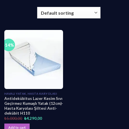
-14%
HAVALI YATAK, HASTA KARYOLASI
Antidekübitus Lazer Kesim Sıvı
Geçirmez Kumaşlı Yatak (12cm)-
Hasta Karyolası Şiltesi Anti-
dekübit H110
O
C
₺
5.000,00
₺
4.290,00
r
u
i
r
Add to cart