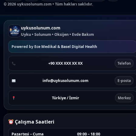
©
2026
uykusolunum.com • Tüm hakları saklıdır.
uykusolunum.com
Uyku • Solunum • Oksijen • Evde Bakım
Powered by
Ece Medikal
&
Basel Digital Health
+90 XXX XXX XX XX
Telefon
info@uykusolunum.com
E-posta
Türkiye / İzmir
Merkez
Çalışma Saatleri
Pazartesi – Cuma
09:00 – 18:00