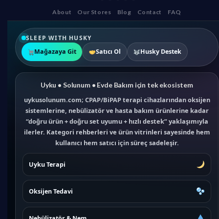
About
Our Stores
Blog
Contact
FAQ
SLEEP WITH HUSKY
Mağazaya Git
Satıcı Ol
Husky Destek
Uyku • Solunum • Evde Bakım için tek ekosistem
uykusolunum.com; CPAP/BiPAP terapi cihazlarından oksijen
sistemlerine, nebülizatör ve hasta bakım ürünlerine kadar
“doğru ürün + doğru set uyumu + hızlı destek” yaklaşımıyla
ilerler. Kategori rehberleri ve ürün vitrinleri sayesinde hem
kullanıcı hem satıcı için süreç sadeleşir.
Uyku Terapi
Oksijen Tedavi
Nebülizatör & Nem