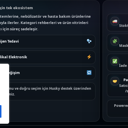
çin tek ekosistem
temlerine, nebülizatör ve hasta bakım ürünlerine
la ilerler. Kategori rehberleri ve ürün vitrinleri
Stokt
 için süreç sadeleşir.
ijen Tedavi
Mask
ikal Elektronik
İade
e & Değişim
Pa
Satıc
rün uyumu ve doğru seçim için
Husky destek
üzerinden
/
lirsiniz.
Powere