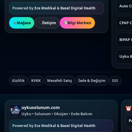
Auto 
Powered by
Ece Medikal
&
Basel Digital Health
Mağaza
İletişim
Bilgi Merkezi
CPAP C
BiPAP 
Uyku 
Gizlilik
KVKK
Mesafeli Satış
İade & Değişim
SSS
uykusolunum.com
Uyku • Solunum • Oksijen • Evde Bakım
P
Powered by
Ece Medikal
&
Basel Digital Health