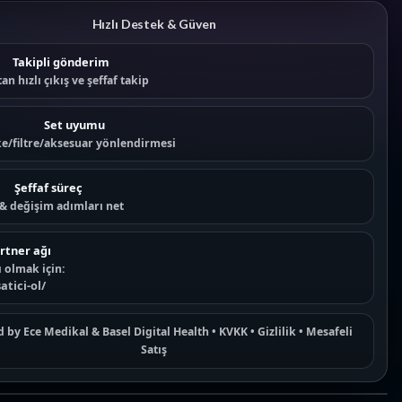
Hızlı Destek & Güven
Takipli gönderim
an hızlı çıkış ve şeffaf takip
Set uyumu
e/filtre/aksesuar yönlendirmesi
Şeffaf süreç
 & değişim adımları net
rtner ağı
ı olmak için:
satici-ol/
d by
Ece Medikal
&
Basel Digital Health
•
KVKK
•
Gizlilik
•
Mesafeli
Satış