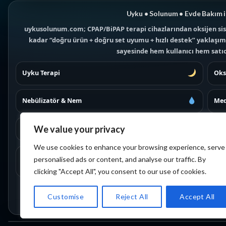
Uyku • Solunum • Evde Bakım i
uykusolunum.com; CPAP/BiPAP terapi cihazlarından oksijen sis
kadar “doğru ürün + doğru set uyumu + hızlı destek” yaklaşımıy
sayesinde hem kullanıcı hem satıcı
Uyku Terapi
Oks
Nebülizatör & Nem
Med
We value your privacy
Maskeler
İad
We use cookies to enhance your browsing experience, serve
Not:
Sağlıkla ilgili kararlar kişisel koşullara göre değişebilir. Ü
personalised ads or content, and analyse our traffic. By
hızlı yönlendirme alabi
clicking "Accept All", you consent to our use of cookies.
Customise
Reject All
Accept All