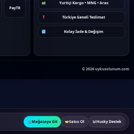
Yurtiçi Kargo • MNG • Aras
PayTR
Türkiye Geneli Teslimat
Kolay İade & Değişim
©
2026
uykusolunum.com
Mağazaya Git
Satıcı Ol
Husky Destek