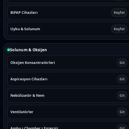
BiPAP Cihazları
Keşfet
Uyku & Solunum
Keşfet
Solunum & Oksijen
Oksijen Konsantratörleri
Git
Aspirasyon Cihazları
Git
Nebülizatör & Nem
Git
Ventilatörler
Git
Ambu • Chamber • Egzersiz
Git