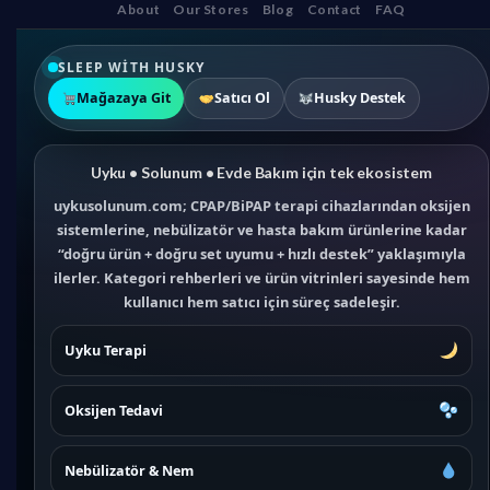
About
Our Stores
Blog
Contact
FAQ
SLEEP WITH HUSKY
Mağazaya Git
Satıcı Ol
Husky Destek
Uyku • Solunum • Evde Bakım için tek ekosistem
uykusolunum.com; CPAP/BiPAP terapi cihazlarından oksijen
sistemlerine, nebülizatör ve hasta bakım ürünlerine kadar
“doğru ürün + doğru set uyumu + hızlı destek” yaklaşımıyla
ilerler. Kategori rehberleri ve ürün vitrinleri sayesinde hem
kullanıcı hem satıcı için süreç sadeleşir.
Uyku Terapi
Oksijen Tedavi
Nebülizatör & Nem