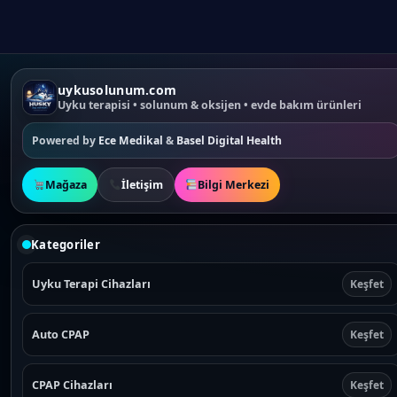
uykusolunum.com
Uyku terapisi • solunum & oksijen • evde bakım ürünleri
Powered by
Ece Medikal
&
Basel Digital Health
Mağaza
İletişim
Bilgi Merkezi
Kategoriler
Uyku Terapi Cihazları
Keşfet
Auto CPAP
Keşfet
CPAP Cihazları
Keşfet