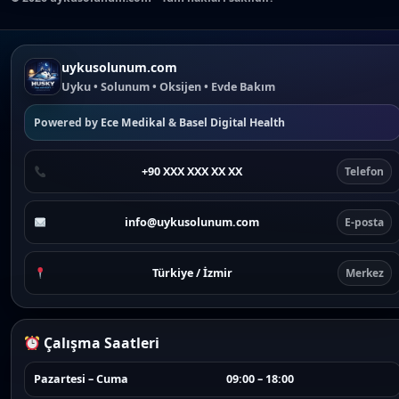
uykusolunum.com
Uyku • Solunum • Oksijen • Evde Bakım
Powered by
Ece Medikal
&
Basel Digital Health
+90 XXX XXX XX XX
Telefon
info@uykusolunum.com
E-posta
Türkiye / İzmir
Merkez
Çalışma Saatleri
Pazartesi – Cuma
09:00 – 18:00