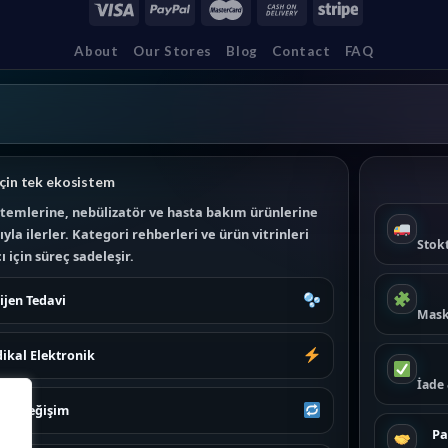
About
Our Stores
Blog
Contact
FAQ
çin tek ekosistem
temlerine, nebülizatör ve hasta bakım ürünlerine
la ilerler. Kategori rehberleri ve ürün vitrinleri
Stokt
 için süreç sadeleşir.
ijen Tedavi
Mask
ikal Elektronik
İade
e & Değişim
Pa