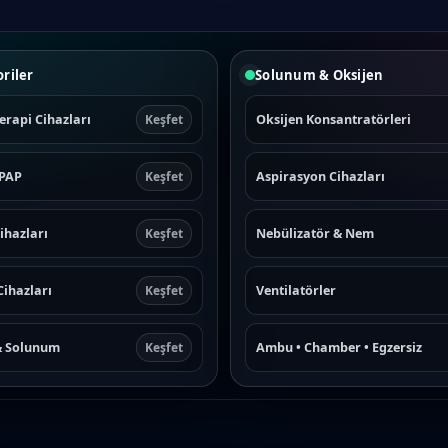
riler
Solunum & Oksijen
erapi Cihazları
Oksijen Konsantratörleri
Keşfet
CPAP
Aspirasyon Cihazları
Keşfet
ihazları
Nebülizatör & Nem
Keşfet
Cihazları
Ventilatörler
Keşfet
& Solunum
Ambu • Chamber • Egzersiz
Keşfet