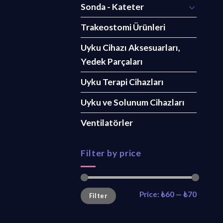
Sonda - Kateter
Trakeostomi Ürünleri
Uyku Cihazı Aksesuarları,
Yedek Parçaları
Uyku Terapi Cihazları
Uyku ve Solunum Cihazları
Ventilatörler
Filter by price
Min
Max
Price:
₺60
—
₺70
Filter
price
price