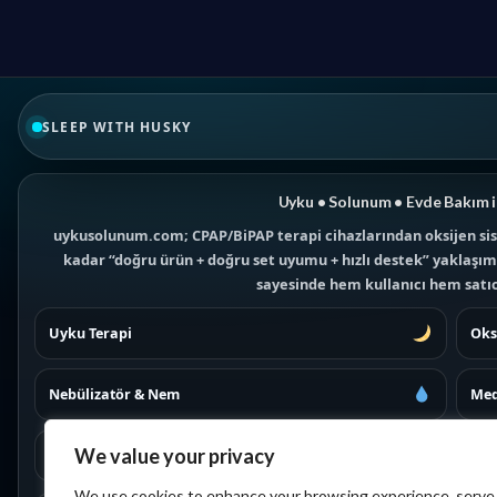
SLEEP WITH HUSKY
Uyku • Solunum • Evde Bakım i
uykusolunum.com; CPAP/BiPAP terapi cihazlarından oksijen sis
kadar “doğru ürün + doğru set uyumu + hızlı destek” yaklaşımıy
sayesinde hem kullanıcı hem satıcı
Uyku Terapi
Oks
Nebülizatör & Nem
Med
We value your privacy
Maskeler
İad
We use cookies to enhance your browsing experience, serve