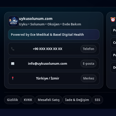
uykusolunum.com
Uyku • Solunum • Oksijen • Evde Bakım
P
Powered by
Ece Medikal
&
Basel Digital Health
C
+90 XXX XXX XX XX
Telefon
P
info@uykusolunum.com
E-posta
D
Türkiye / İzmir
Merkez
Gizlilik
KVKK
Mesafeli Satış
İade & Değişim
SSS