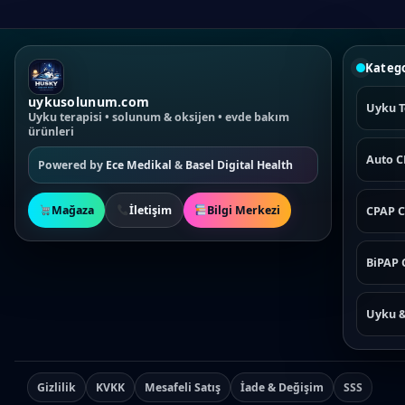
Katego
uykusolunum.com
Uyku T
Uyku terapisi • solunum & oksijen • evde bakım
ürünleri
Auto 
Powered by
Ece Medikal
&
Basel Digital Health
Mağaza
İletişim
Bilgi Merkezi
CPAP C
BiPAP 
Uyku 
Gizlilik
KVKK
Mesafeli Satış
İade & Değişim
SSS