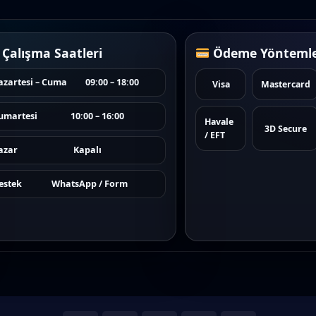
Çalışma Saatleri
Ödeme Yöntemle
azartesi – Cuma
09:00 – 18:00
Visa
Mastercard
umartesi
10:00 – 16:00
Havale
3D Secure
/ EFT
azar
Kapalı
estek
WhatsApp / Form