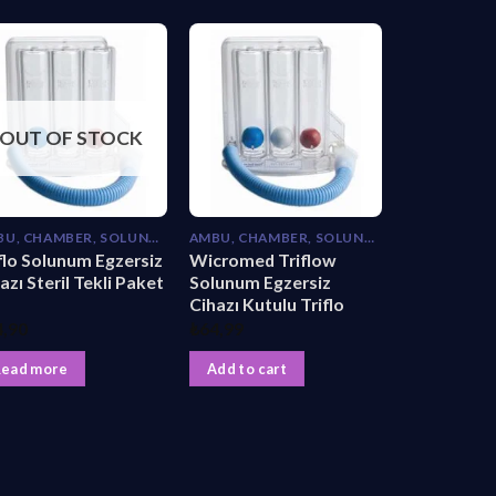
OUT OF STOCK
AMBU, CHAMBER, SOLUNUM EGZERSIZ
AMBU, CHAMBER, SOLUNUM EGZERSIZ
flo Solunum Egzersiz
Wicromed Triflow
azı Steril Tekli Paket
Solunum Egzersiz
Cihazı Kutulu Triflo
4,90
₺
64,99
Read more
Add to cart