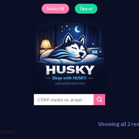
Satıcı Ol
Üye ol
Search
for:
Showing all 2 res
zersiz”