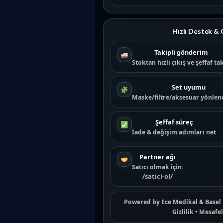
Hızlı Destek &
Takipli gönderim
Stoktan hızlı çıkış ve şeffaf ta
Set uyumu
Maske/filtre/aksesuar yönlen
Şeffaf süreç
İade & değişim adımları net
Partner ağı
Satıcı olmak için:
/satici-ol/
Powered by
Ece Medikal
&
Basel 
Gizlilik
•
Mesafeli