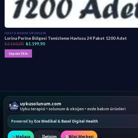
HASTA BAKIM ÜRÜNLERI
Lorina Perine Bölgesi Temizleme Havlusu 24 Paket 1200 Adet
O
Ş
₺
2.160,00
₺
1.199,90
r
u
i
a
Sepete Ekle
j
n
i
d
n
a
a
k
l
i
f
f
i
i
y
y
a
a
t
t
:
:
₺
₺
uykusolunum.com
2
1
.
.
Uyku terapisi • solunum & oksijen • evde bakım ürünleri
1
1
6
9
0
9
Powered by
Ece Medikal
&
Basel Digital Health
,
,
0
9
0
0
.
.
Mağaza
İletişim
Bilgi Merkezi