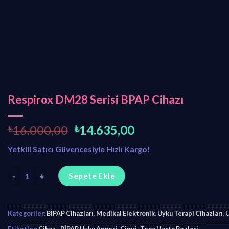
Respirox DM28 Serisi BPAP Cihazı
O
Ş
₺
16.000,00
₺
14.635,00
r
u
Yetkili Satıcı Güvencesiyle Hızlı Kargo!
i
a
j
n
Respirox DM28 Serisi BPAP Cihazı adet
i
d
Sepete Ekle
n
a
a
k
l
i
Kategoriler:
BİPAP Cihazları
,
Medikal Elektronik
,
Uyku Terapi Cihazları
,
U
f
f
Etiketler:
Cihaz - BİPAP Uyku Apnesi
,
Cimri -Tena Hasta Bezleri