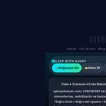
About
Our Stores
Blog
SLEEP WITH HUSKY
Mağazaya Git
Satıcı Ol
Uyku • Solunum • Evde Bakım
uykusolunum.com; CPAP/BiPAP tera
sistemlerine, nebülizatör ve hast
“doğru ürün + doğru set uyumu + hı