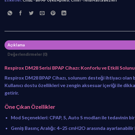
i
i
y
y
a
a
t
t
:
:
₺
₺
1
1
Açıklama
6
4
Değerlendirmeler (0)
.
.
0
6
Respirox DM28 Serisi BPAP Cihazı: Konforlu ve Etkili Solu
0
3
Respirox DM28 BPAP Cihazı
, solunum desteği ihtiyacı olan b
0
5
Kullanıcı dostu özellikleri ve zengin aksesuar içeriği ile dik
,
,
getirir.
0
0
0
0
Öne Çıkan Özellikler
.
.
Mod Seçenekleri
: CPAP, S, Auto S modları ile tedavinin bi
Geniş Basınç Aralığı
: 4~25 cmH2O arasında ayarlanabilir ba