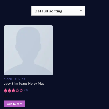
DIĞER ÜRÜNLER
Lucy Slim Jeans Noisy May
(2)
Rated
₺
29,00
3.00
out of
Add to cart
5