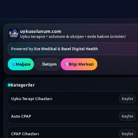
uykusolunum.com
Uyku terapisi • solunum & oksijen • evde bakım ürünleri
Powered by
Ece Medikal
&
Basel Digital Health
Mağaza
İletişim
Bilgi Merkezi
Kategoriler
Uyku Terapi Cihazları
Keşfet
Auto CPAP
Keşfet
CPAP Cihazları
Keşfet