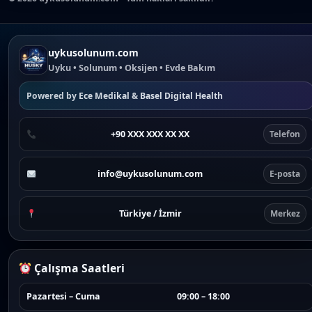
uykusolunum.com
Uyku • Solunum • Oksijen • Evde Bakım
Powered by
Ece Medikal
&
Basel Digital Health
+90 XXX XXX XX XX
Telefon
info@uykusolunum.com
E-posta
Türkiye / İzmir
Merkez
Çalışma Saatleri
Pazartesi – Cuma
09:00 – 18:00