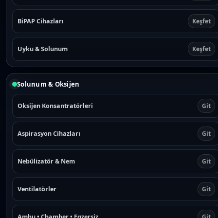
BiPAP Cihazları
Keşfet
Uyku & Solunum
Keşfet
Solunum & Oksijen
Oksijen Konsantratörleri
Git
Aspirasyon Cihazları
Git
Nebülizatör & Nem
Git
Ventilatörler
Git
Ambu • Chamber • Egzersiz
Git