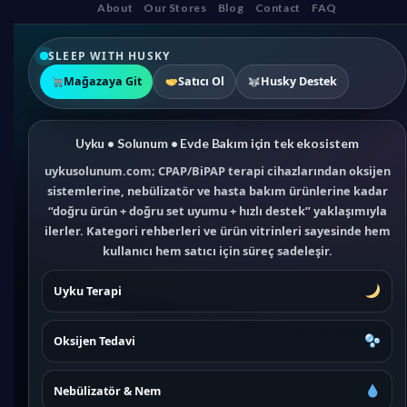
About
Our Stores
Blog
Contact
FAQ
SLEEP WITH HUSKY
Mağazaya Git
Satıcı Ol
Husky Destek
Uyku • Solunum • Evde Bakım için tek ekosistem
uykusolunum.com; CPAP/BiPAP terapi cihazlarından oksijen
sistemlerine, nebülizatör ve hasta bakım ürünlerine kadar
“doğru ürün + doğru set uyumu + hızlı destek” yaklaşımıyla
ilerler. Kategori rehberleri ve ürün vitrinleri sayesinde hem
kullanıcı hem satıcı için süreç sadeleşir.
Uyku Terapi
Oksijen Tedavi
Nebülizatör & Nem