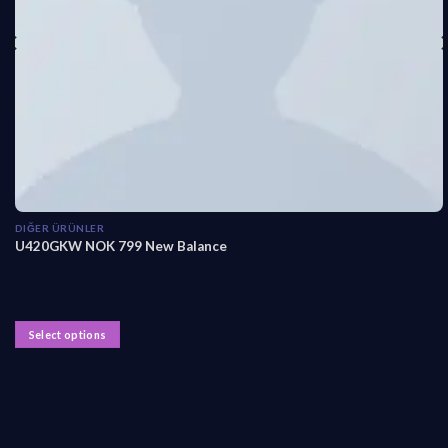
DIĞER ÜRÜNLER
U420GKW NOK 799 New Balance
Select options
T
h
i
s
p