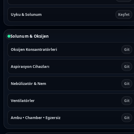
a
n
Uyku & Solunum
Keşfet
t
s
.
T
Solunum & Oksijen
h
e
Oksijen Konsantratörleri
Git
o
p
t
Aspirasyon Cihazları
Git
i
o
Nebülizatör & Nem
Git
n
s
m
Ventilatörler
Git
a
y
b
Ambu • Chamber • Egzersiz
Git
e
c