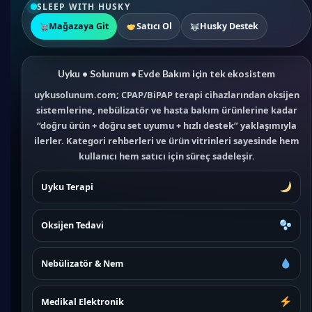
SLEEP WITH HUSKY
Mağazaya Git
Satıcı Ol
Husky Destek
Uyku • Solunum • Evde Bakım için tek ekosistem
uykusolunum.com; CPAP/BiPAP terapi cihazlarından oksijen
sistemlerine, nebülizatör ve hasta bakım ürünlerine kadar
“doğru ürün + doğru set uyumu + hızlı destek” yaklaşımıyla
ilerler. Kategori rehberleri ve ürün vitrinleri sayesinde hem
kullanıcı hem satıcı için süreç sadeleşir.
Uyku Terapi
Oksijen Tedavi
Nebülizatör & Nem
Medikal Elektronik