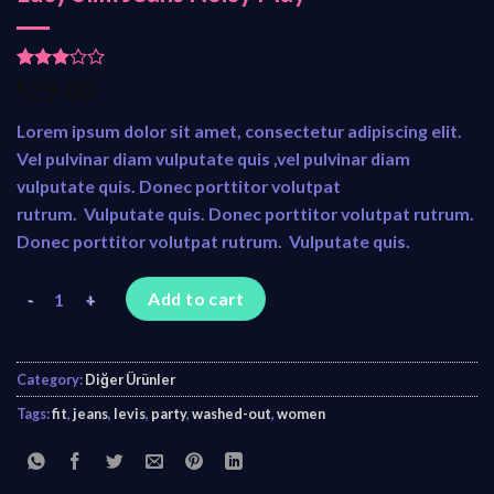
Rated
2
₺
29,00
3.00
out of
Lorem ipsum dolor sit amet, consectetur adipiscing elit.
5
based
Vel pulvinar diam vulputate quis ,vel pulvinar diam
on
vulputate quis. Donec porttitor volutpat
custom
er
rutrum. Vulputate quis. Donec porttitor volutpat rutrum.
ratings
Donec porttitor volutpat rutrum. Vulputate quis.
Lucy Slim Jeans Noisy May quantity
Add to cart
Category:
Diğer Ürünler
Tags:
fit
,
jeans
,
levis
,
party
,
washed-out
,
women