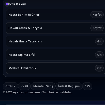
h
Evde Bakım
o
s
Hasta Bakım Ürünleri
Keşfet
e
n
o
Havalı Yatak & Karyola
Keşfet
n
t
h
Havalı Hasta Yatakları
Git
e
p
r
Hasta Taşıma Lifti
Git
o
d
Medikal Elektronik
Git
u
c
t
p
Gizlilik
KVKK
Mesafeli Satış
İade & Değişim
SSS
a
©
2026
uykusolunum.com • Tüm hakları saklıdır.
g
e