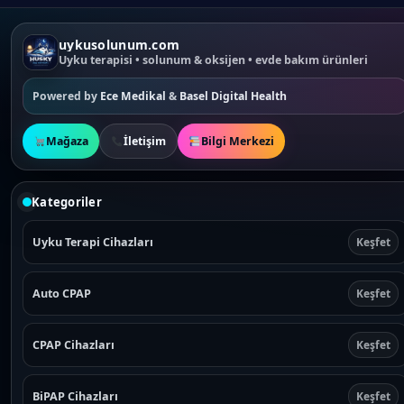
r
o
uykusolunum.com
d
Uyku terapisi • solunum & oksijen • evde bakım ürünleri
u
c
Powered by
Ece Medikal
&
Basel Digital Health
t
h
Mağaza
İletişim
Bilgi Merkezi
a
s
m
Kategoriler
u
l
t
Uyku Terapi Cihazları
Keşfet
i
p
Auto CPAP
Keşfet
l
e
v
CPAP Cihazları
Keşfet
a
r
i
BiPAP Cihazları
Keşfet