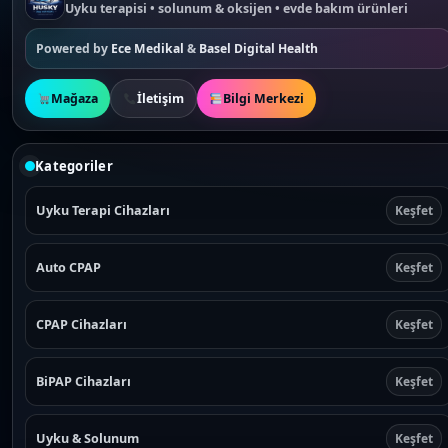
Uyku terapisi • solunum & oksijen • evde bakım ürünleri
Powered by
Ece Medikal
&
Basel Digital Health
Mağaza
İletişim
Bilgi Merkezi
Kategoriler
Uyku Terapi Cihazları
Keşfet
Auto CPAP
Keşfet
CPAP Cihazları
Keşfet
BiPAP Cihazları
Keşfet
Uyku & Solunum
Keşfet