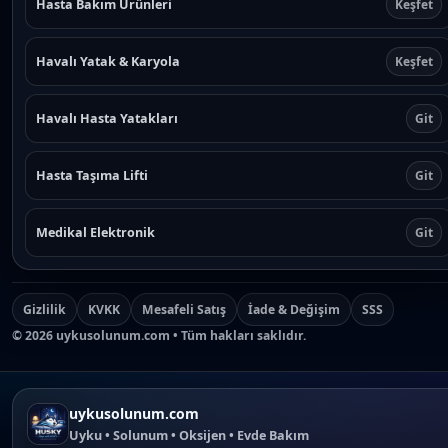
Hasta Bakım Ürünleri
Keşfet
Havalı Yatak & Karyola
Keşfet
Havalı Hasta Yatakları
Git
Hasta Taşıma Lifti
Git
Medikal Elektronik
Git
Gizlilik
KVKK
Mesafeli Satış
İade & Değişim
SSS
©
2026
uykusolunum.com • Tüm hakları saklıdır.
uykusolunum.com
Uyku • Solunum • Oksijen • Evde Bakım