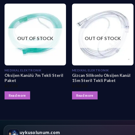
OUT OF STOCK
OUT OF STOCK
MEDIKAL ELEKTRONIK
MEDIKAL ELEKTRONIK
Oksijen Kanülü 7m Tekli Steril
Gizcan Silikonlu Oksijen Kanül
Paket
15m Steril Tekli Paket
₺
59,90
₺
106,00
Read more
Read more
uykusolunum.com