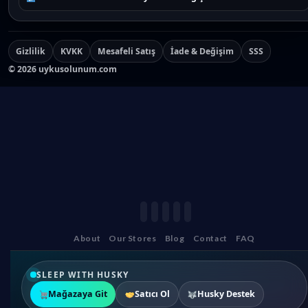
Gizlilik
KVKK
Mesafeli Satış
İade & Değişim
SSS
©
2026
uykusolunum.com
About
Our Stores
Blog
Contact
FAQ
SLEEP WITH HUSKY
Mağazaya Git
Satıcı Ol
Husky Destek