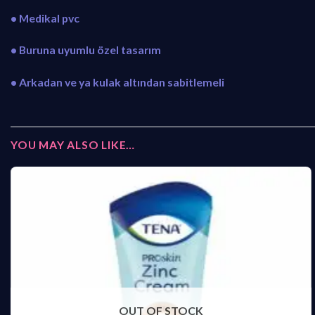
• Medikal pvc
• Buruna uyumlu özel tasarım
• Arkadan ve ya kulak altından sabitlemeli
YOU MAY ALSO LIKE…
OUT OF STOCK