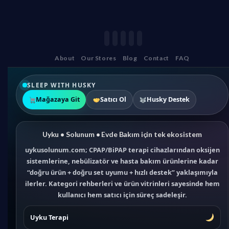
About
Our Stores
Blog
Contact
FAQ
SLEEP WITH HUSKY
Mağazaya Git
Satıcı Ol
Husky Destek
Uyku • Solunum • Evde Bakım için tek ekosistem
uykusolunum.com; CPAP/BiPAP terapi cihazlarından oksijen
sistemlerine, nebülizatör ve hasta bakım ürünlerine kadar
“doğru ürün + doğru set uyumu + hızlı destek” yaklaşımıyla
ilerler. Kategori rehberleri ve ürün vitrinleri sayesinde hem
kullanıcı hem satıcı için süreç sadeleşir.
Uyku Terapi