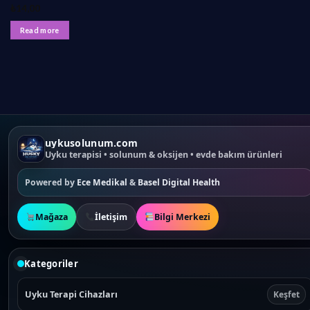
₺
14,00
Read more
uykusolunum.com
Uyku terapisi • solunum & oksijen • evde bakım ürünleri
Powered by
Ece Medikal
&
Basel Digital Health
Mağaza
İletişim
Bilgi Merkezi
Kategoriler
Uyku Terapi Cihazları
Keşfet