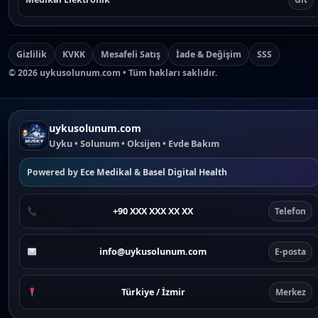
Gizlilik
KVKK
Mesafeli Satış
İade & Değişim
SSS
©
2026
uykusolunum.com • Tüm hakları saklıdır.
uykusolunum.com
Uyku • Solunum • Oksijen • Evde Bakım
Powered by
Ece Medikal
&
Basel Digital Health
+90 XXX XXX XX XX
Telefon
info@uykusolunum.com
E-posta
Türkiye / İzmir
Merkez