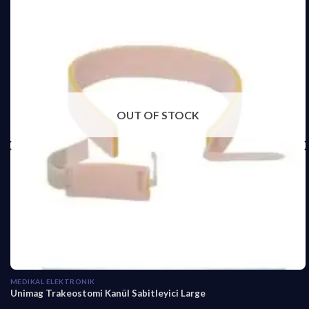
OUT OF STOCK
MEDIKAL ELEKTRONIK
Unimag Trakeostomi Kanül Sabitleyici Large