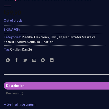
₺
59,90
Out of stock
SKU:
A709y
Categories:
Medikal Elektronik
,
Oksijen, Nebülizatör Maske ve
Setleri
,
Uyku ve Solunum Cihazları
Tag:
Oksijen Kanülü
Description
Reviews (0)
• Şeffaf görünüm