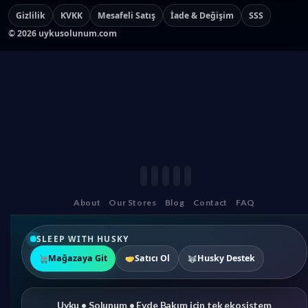
Gizlilik
KVKK
Mesafeli Satış
İade & Değişim
SSS
©
2026
uykusolunum.com
About
Our Stores
Blog
Contact
FAQ
SLEEP WITH HUSKY
Mağazaya Git
Satıcı Ol
Husky Destek
Uyku • Solunum • Evde Bakım için tek ekosistem