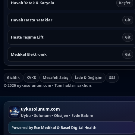
Havalı Yatak & Karyola
Keşfet
n
o
n
Havalı Hasta Yatakları
Git
t
h
e
Hasta Taşıma Lifti
Git
p
r
Medikal Elektronik
Git
o
d
u
c
Gizlilik
KVKK
Mesafeli Satış
İade & Değişim
SSS
t
©
2026
uykusolunum.com • Tüm hakları saklıdır.
p
a
g
e
uykusolunum.com
Uyku • Solunum • Oksijen • Evde Bakım
Powered by
Ece Medikal
&
Basel Digital Health