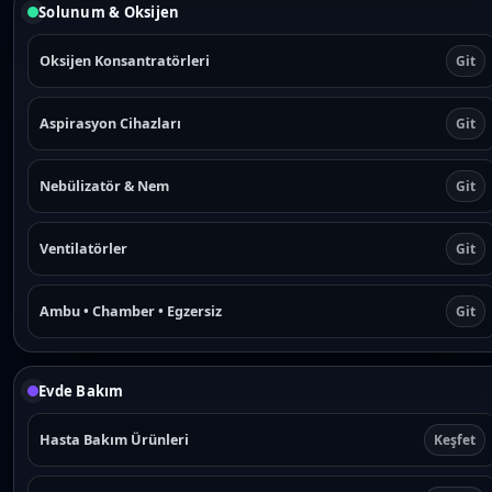
s
h
a
Solunum & Oksijen
.
o
g
T
s
e
Oksijen Konsantratörleri
Git
h
e
e
n
o
o
Aspirasyon Cihazları
Git
p
n
t
t
i
Nebülizatör & Nem
Git
h
o
e
n
p
Ventilatörler
Git
s
r
m
o
a
d
Ambu • Chamber • Egzersiz
Git
y
u
b
c
e
t
Evde Bakım
c
p
h
a
o
Hasta Bakım Ürünleri
Keşfet
g
s
e
e