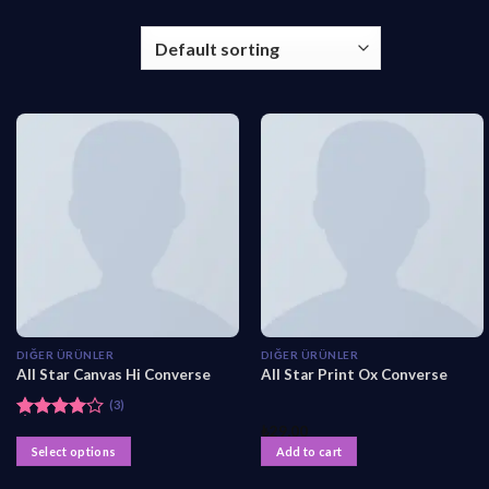
DIĞER ÜRÜNLER
DIĞER ÜRÜNLER
All Star Canvas Hi Converse
All Star Print Ox Converse
(3)
Rated
₺
29,00
4.33
out
Select options
Add to cart
of 5
T