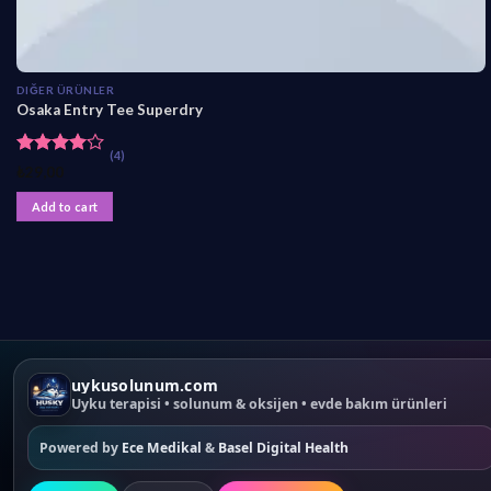
DIĞER ÜRÜNLER
Osaka Entry Tee Superdry
(4)
Rated
₺
29,00
4.00
out
of 5
Add to cart
uykusolunum.com
Uyku terapisi • solunum & oksijen • evde bakım ürünleri
Powered by
Ece Medikal
&
Basel Digital Health