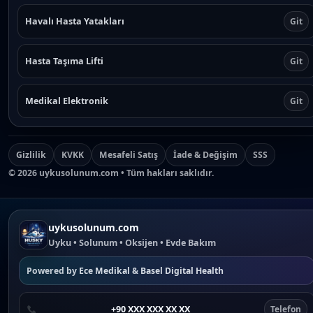
Havalı Hasta Yatakları
Git
Hasta Taşıma Lifti
Git
Medikal Elektronik
Git
Gizlilik
KVKK
Mesafeli Satış
İade & Değişim
SSS
©
2026
uykusolunum.com • Tüm hakları saklıdır.
uykusolunum.com
Uyku • Solunum • Oksijen • Evde Bakım
Powered by
Ece Medikal
&
Basel Digital Health
+90 XXX XXX XX XX
Telefon