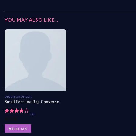
YOU MAY ALSO LIKE…
DIĞER ÜRÜNLER
Small Fortune Bag Converse
(2)
Rated
₺
29,00
4.00
out
of 5
Add to cart