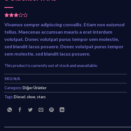
Rated
3
Vivamus semper adipiscing convallis. Etiam non euismod
3.67
out
tellus. Maecenas accumsan mauris a erat interdum
of 5
based
volutpat. Donec volutpat purus tempor sem molestie,
on
customer
sed blandit lacus posuere. Donec volutpat purus tempor
ratings
sem molestie, sed blandit lacus posuere.
This product is currently out of stock and unavailable.
SKU:
N/A
Category:
Diğer Ürünler
Tags:
Diesel
,
shoe
,
stars