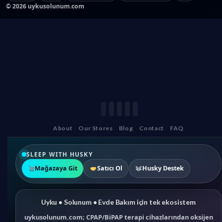
©
2026
uykusolunum.com
About
Our Stores
Blog
Contact
FAQ
SLEEP WITH HUSKY
Mağazaya Git
Satıcı Ol
Husky Destek
Uyku • Solunum • Evde Bakım için tek ekosistem
uykusolunum.com; CPAP/BiPAP terapi cihazlarından oksijen