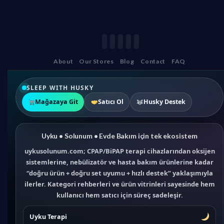
About
Our Stores
Blog
Contact
FAQ
SLEEP WITH HUSKY
Mağazaya Git
Satıcı Ol
Husky Destek
Uyku • Solunum • Evde Bakım için tek ekosistem
uykusolunum.com; CPAP/BiPAP terapi cihazlarından oksijen
sistemlerine, nebülizatör ve hasta bakım ürünlerine kadar
“doğru ürün + doğru set uyumu + hızlı destek” yaklaşımıyla
ilerler. Kategori rehberleri ve ürün vitrinleri sayesinde hem
kullanıcı hem satıcı için süreç sadeleşir.
Uyku Terapi