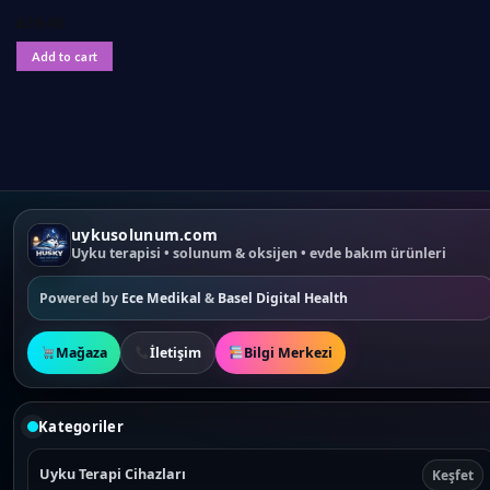
₺
38,48
Add to cart
uykusolunum.com
Uyku terapisi • solunum & oksijen • evde bakım ürünleri
Powered by
Ece Medikal
&
Basel Digital Health
Mağaza
İletişim
Bilgi Merkezi
Kategoriler
Uyku Terapi Cihazları
Keşfet