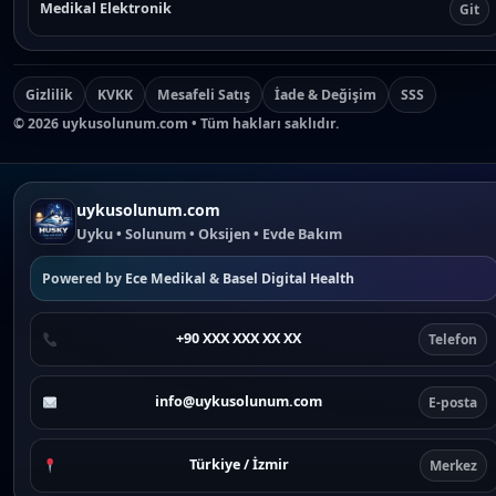
Medikal Elektronik
Git
Gizlilik
KVKK
Mesafeli Satış
İade & Değişim
SSS
©
2026
uykusolunum.com • Tüm hakları saklıdır.
uykusolunum.com
Uyku • Solunum • Oksijen • Evde Bakım
Powered by
Ece Medikal
&
Basel Digital Health
+90 XXX XXX XX XX
Telefon
info@uykusolunum.com
E-posta
Türkiye / İzmir
Merkez