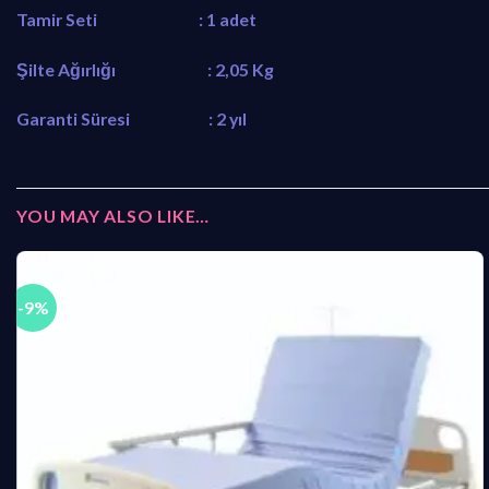
Tamir Seti : 1 adet
Şilte Ağırlığı : 2,05 Kg
Garanti Süresi : 2 yıl
YOU MAY ALSO LIKE…
-9%