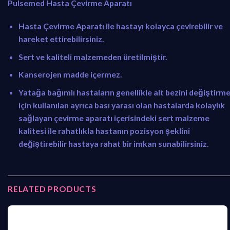
Pulsemed Hasta Çevirme Aparatı
1
9
.
,
Hasta Çevirme Aparatı ile hastayı kolayca çevirebilir ve
0
9
hareket ettirebilirsiniz.
6
0
9
.
Sert ve kaliteli malzemeden üretilmiştir.
,
Kanserojen madde içermez.
9
0
Yatağa bağımlı hastaların genellikle alt bezini değiştirm
.
için kullanılan ayrıca bası yarası olan hastalarda kolaylık
sağlayan çevirme aparatı içerisindeki sert malzeme
kalitesi ile rahatlıkla hastanın pozisyon şeklini
değiştirebilir hastaya rahat bir imkan sunabilirsiniz.
RELATED PRODUCTS