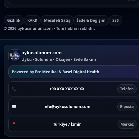
Gizlilik
KVKK
Mesafeli Satış
İade & Değişim
SSS
©
2026
uykusolunum.com • Tüm hakları saklıdır.
uykusolunum.com
Uyku • Solunum • Oksijen • Evde Bakım
Powered by
Ece Medikal
&
Basel Digital Health
+90 XXX XXX XX XX
Telefon
info@uykusolunum.com
E-posta
Türkiye / İzmir
Merkez