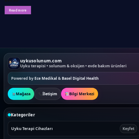
₺
99,90
Read more
uykusolunum.com
Uyku terapisi • solunum & oksijen • evde bakım ürünleri
Powered by
Ece Medikal
&
Basel Digital Health
Mağaza
İletişim
Bilgi Merkezi
Kategoriler
Uyku Terapi Cihazları
Keşfet