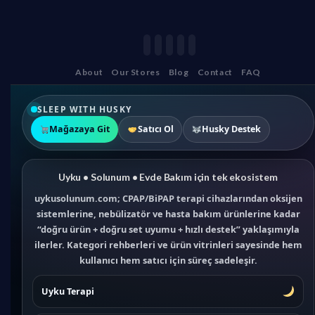
About
Our Stores
Blog
Contact
FAQ
SLEEP WITH HUSKY
Mağazaya Git
Satıcı Ol
Husky Destek
Uyku • Solunum • Evde Bakım için tek ekosistem
uykusolunum.com; CPAP/BiPAP terapi cihazlarından oksijen
sistemlerine, nebülizatör ve hasta bakım ürünlerine kadar
“doğru ürün + doğru set uyumu + hızlı destek” yaklaşımıyla
ilerler. Kategori rehberleri ve ürün vitrinleri sayesinde hem
kullanıcı hem satıcı için süreç sadeleşir.
Uyku Terapi