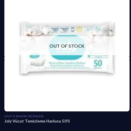
OUT OF STOCK
HASTA BAKIM ÜRÜNLERI
Joly Vücut Temizleme Havlusu 50’li