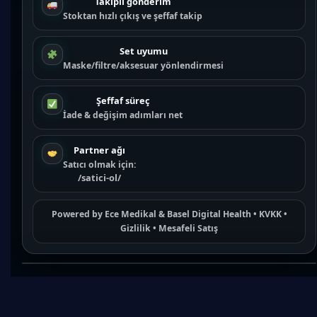
Takipli gönderim
Stoktan hızlı çıkış ve şeffaf takip
Set uyumu
Maske/filtre/aksesuar yönlendirmesi
Şeffaf süreç
İade & değişim adımları net
Partner ağı
Satıcı olmak için:
/satici-ol/
Powered by
Ece Medikal
&
Basel Digital Health
•
KVKK
•
Gizlilik
•
Mesafeli Satış