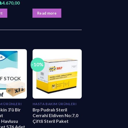
Original
Current
₺
4.670,00
price
price
was:
is:
rt
Read more
₺5.000,00.
₺4.670,00.
-10%
F STOCK
M ÜRÜNLERI
HASTA BAKIM ÜRÜNLERI
in 3’ü Bir
Brp Pudralı Steril
ut
Cerrahi Eldiven No:7,0
 Havlusu
Çiftli Steril Paket
aket 576 Adet