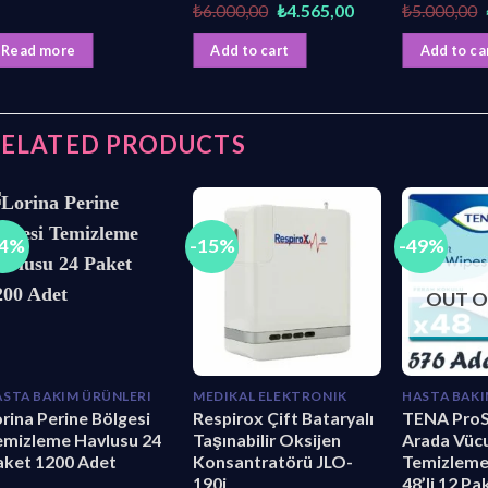
Original
Current
₺
6.000,00
₺
4.565,00
₺
5.000,00
price
price
was:
is:
Read more
Add to cart
Add to ca
₺6.000,00.
₺4.565,00.
RELATED PRODUCTS
44%
-15%
-49%
OUT O
ASTA BAKIM ÜRÜNLERI
MEDIKAL ELEKTRONIK
HASTA BAKI
rina Perine Bölgesi
Respirox Çift Bataryalı
TENA ProSk
emizleme Havlusu 24
Taşınabilir Oksijen
Arada Vüc
aket 1200 Adet
Konsantratörü JLO-
Temizleme
190i
48’li 12 P