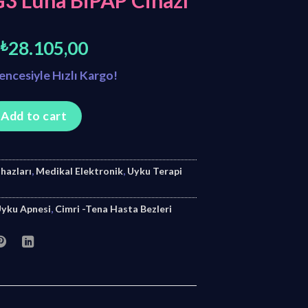
G3 Luna BiPAP Cihazı
Original
Current
₺
28.105,00
price
price
vencesiyle Hızlı Kargo!
was:
is:
₺30.000,00.
₺28.105,00.
iPAP Cihazı quantity
Add to cart
hazları
,
Medikal Elektronik
,
Uyku Terapi
Uyku Apnesi
,
Cimri -Tena Hasta Bezleri