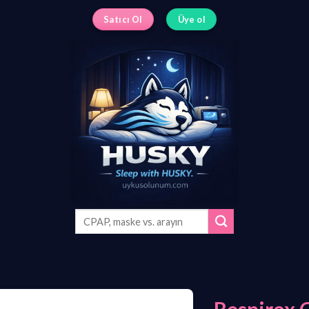
Satıcı Ol
Üye ol
Search
for: