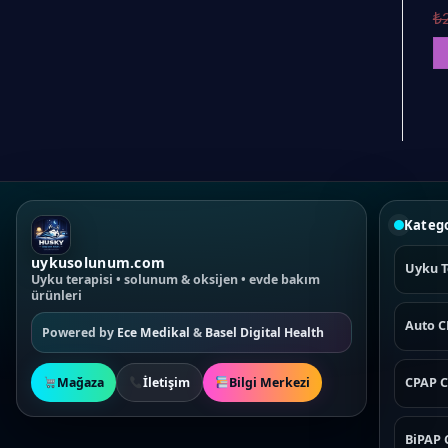
Current
00
₺
199,90
₺
price
is:
Read more
Read more
,00.
₺9.990,00.
Katego
uykusolunum.com
Uyku T
Uyku terapisi • solunum & oksijen • evde bakım
ürünleri
Auto 
Powered by
Ece Medikal
&
Basel Digital Health
Mağaza
İletişim
Bilgi Merkezi
CPAP C
BiPAP 