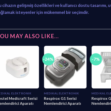
u cihazın gelişmiş özellikleri ve kullanıcı dostu tasarımı
ağlamak isteyenler için mükemmel bir seçimdir.
OU MAY ALSO LIKE…
-24%
-7%
EDIKAL ELEKTRONIK
MEDIKAL ELEKTRONIK
MEDIKAL E
stel Medicraft Serisi
Respirox G1 Serisi
Respirox G
mlendirici Aparatı
Nemlendirici Aparatı
Nemlendiri