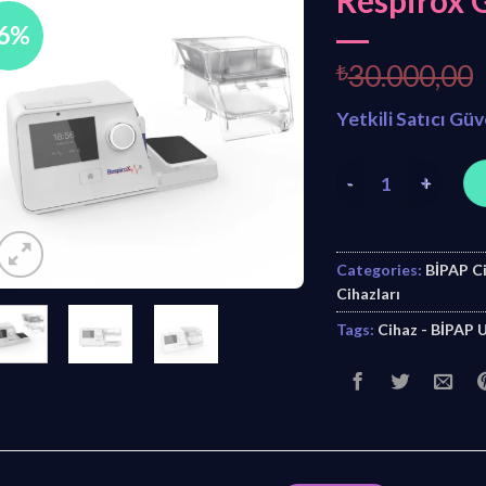
Respirox 
-6%
₺
30.000,00
Yetkili Satıcı Gü
Respirox G3 Luna B
Categories:
BİPAP Ci
Cihazları
Tags:
Cihaz - BİPAP 