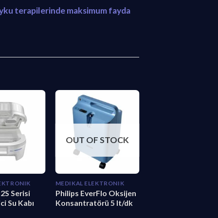
, uyku terapilerinde maksimum fayda
OUT OF STOCK
LEKTRONIK
MEDIKAL ELEKTRONIK
2S Serisi
Philips EverFlo Oksijen
ci Su Kabı
Konsantratörü 5 lt/dk