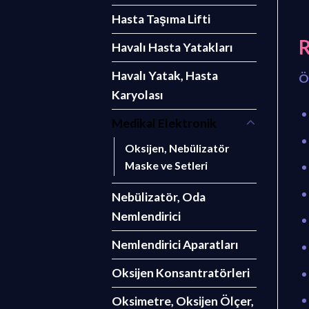
Hasta Taşıma Lifti
R
Havalı Hasta Yatakları
Havalı Yatak, Hasta
Ö
Karyolası
Medikal Elektronik
Oksijen, Nebülizatör
Maske ve Setleri
Nebülizatör, Oda
Nemlendirici
Nemlendirici Aparatları
Oksijen Konsantratörleri
Oksimetre, Oksijen Ölçer,