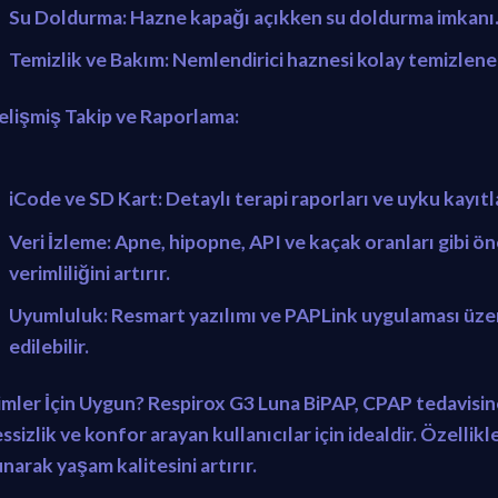
Su Doldurma:
Hazne kapağı açıkken su doldurma imkanı
Temizlik ve Bakım:
Nemlendirici haznesi kolay temizleneb
elişmiş Takip ve Raporlama:
iCode ve SD Kart:
Detaylı terapi raporları ve uyku kayıtl
Veri İzleme:
Apne, hipopne, API ve kaçak oranları gibi öne
verimliliğini artırır.
Uyumluluk:
Resmart yazılımı ve PAPLink uygulaması üzeri
edilebilir.
imler İçin Uygun?
Respirox G3 Luna BiPAP, CPAP tedavisine 
essizlik ve konfor arayan kullanıcılar için idealdir. Özell
narak yaşam kalitesini artırır.