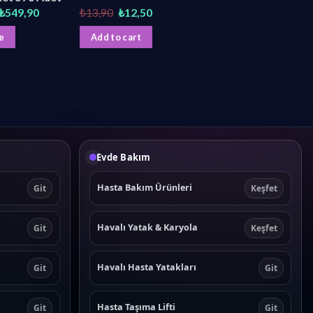
Original
Current
Original
Current
₺
549,90
₺
13,90
₺
12,50
price
price
price
price
was:
is:
was:
is:
e
Add to cart
₺1.080,00.
₺549,90.
₺13,90.
₺12,50.
Evde Bakım
Hasta Bakım Ürünleri
Git
Keşfet
Havalı Yatak & Karyola
Git
Keşfet
Havalı Hasta Yatakları
Git
Git
Hasta Taşıma Lifti
Git
Git