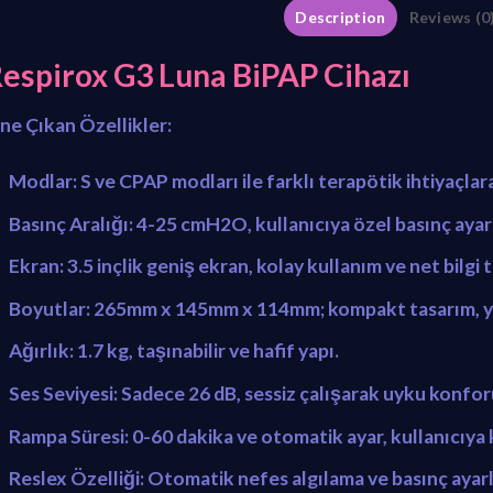
Description
Reviews (0
espirox G3 Luna BiPAP Cihazı
ne Çıkan Özellikler:
Modlar:
S ve CPAP modları ile farklı terapötik ihtiyaçla
Basınç Aralığı:
4-25 cmH2O, kullanıcıya özel basınç ayarl
Ekran:
3.5 inçlik geniş ekran, kolay kullanım ve net bilgi t
Boyutlar:
265mm x 145mm x 114mm; kompakt tasarım, ye
Ağırlık:
1.7 kg, taşınabilir ve hafif yapı.
Ses Seviyesi:
Sadece 26 dB, sessiz çalışarak uyku konforu
Rampa Süresi:
0-60 dakika ve otomatik ayar, kullanıcıya
Reslex Özelliği:
Otomatik nefes algılama ve basınç ayarl