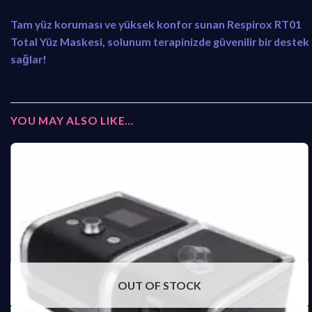
Tam yüz koruması ve yüksek konfor sunan Respirox RT01
Total Yüz Maskesi, solunum terapinizde güvenilir bir destek
sağlar!
YOU MAY ALSO LIKE…
OUT OF STOCK