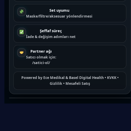
Set uyumu
Maske/filtre/aksesuar yönlendirmesi
Şeffaf süreç
İade & değişim adımları net
Partner ağı
Satıcı olmak için:
/satici-ol/
Powered by
Ece Medikal
&
Basel Digital Health
•
KVKK
•
Gizlilik
•
Mesafeli Satış