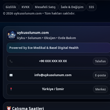
Gizlilik
KVKK
Mesafeli Satış
İade & Değişim
SSS
©
2026
uykusolunum.com • Tüm hakları saklıdır.
uykusolunum.com
Uyku • Solunum • Oksijen • Evde Bakım
Powered by
Ece Medikal
&
Basel Digital Health
+90 XXX XXX XX XX
Telefon
info@uykusolunum.com
E-posta
Türkiye / İzmir
Merkez
Çalışma Saatleri