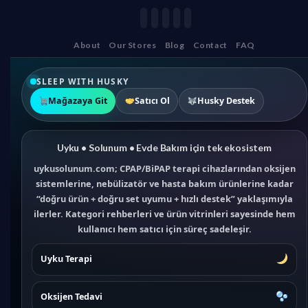
About
Our Stores
Blog
Contact
FAQ
SLEEP WITH HUSKY
Mağazaya Git
Satıcı Ol
Husky Destek
Uyku • Solunum • Evde Bakım için tek ekosistem
uykusolunum.com; CPAP/BiPAP terapi cihazlarından oksijen
sistemlerine, nebülizatör ve hasta bakım ürünlerine kadar
“doğru ürün + doğru set uyumu + hızlı destek” yaklaşımıyla
ilerler. Kategori rehberleri ve ürün vitrinleri sayesinde hem
kullanıcı hem satıcı için süreç sadeleşir.
Uyku Terapi
Oksijen Tedavi