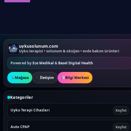
g
r
i
e
n
n
a
t
l
p
p
r
r
i
i
c
c
e
e
i
w
s
a
:
uykusolunum.com
s
₺
:
1
Uyku terapisi • solunum & oksijen • evde bakım ürünleri
₺
2
1
,
3
5
Powered by
Ece Medikal
&
Basel Digital Health
,
0
9
.
0
.
Mağaza
İletişim
Bilgi Merkezi
Kategoriler
Uyku Terapi Cihazları
Keşfet
Auto CPAP
Keşfet