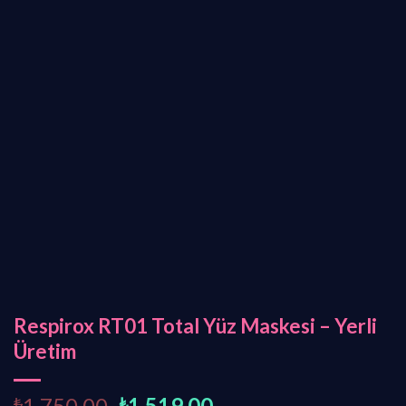
Respirox RT01 Total Yüz Maskesi – Yerli
Üretim
O
C
₺
1.750,00
₺
1.519,00