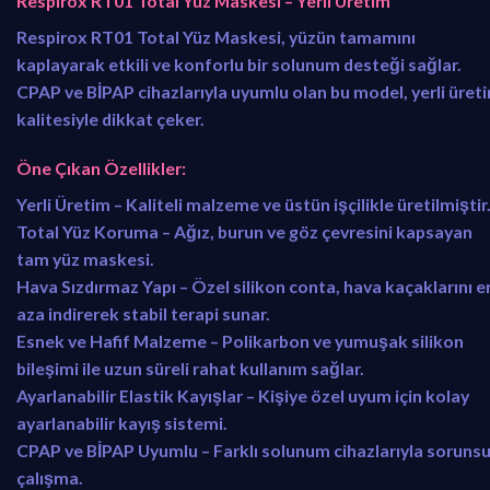
Respirox RT01 Total Yüz Maskesi – Yerli Üretim
7
9
5
,
Respirox RT01 Total Yüz Maskesi
, yüzün tamamını
0
0
kaplayarak etkili ve konforlu bir solunum desteği sağlar.
,
0
CPAP ve BİPAP cihazlarıyla uyumlu
olan bu model,
yerli üret
0
.
kalitesiyle dikkat çeker.
0
.
Öne Çıkan Özellikler:
Yerli Üretim
– Kaliteli malzeme ve üstün işçilikle üretilmiştir
Total Yüz Koruma
– Ağız, burun ve göz çevresini kapsayan
tam yüz maskesi.
Hava Sızdırmaz Yapı
– Özel silikon conta, hava kaçaklarını e
aza indirerek stabil terapi sunar.
Esnek ve Hafif Malzeme
– Polikarbon ve yumuşak silikon
bileşimi ile uzun süreli rahat kullanım sağlar.
Ayarlanabilir Elastik Kayışlar
– Kişiye özel uyum için kolay
ayarlanabilir kayış sistemi.
CPAP ve BİPAP Uyumlu
– Farklı solunum cihazlarıyla soruns
çalışma.