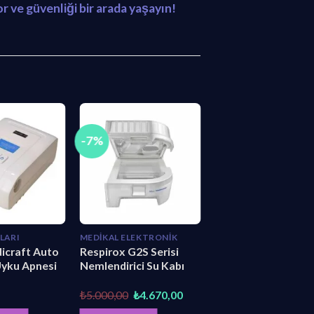
r ve güvenliği bir arada yaşayın!
-7%
LARI
MEDIKAL ELEKTRONIK
icraft Auto
Respirox G2S Serisi
Uyku Apnesi
Nemlendirici Su Kabı
Orijinal
Şu
₺
5.000,00
₺
4.670,00
fiyat:
andaki