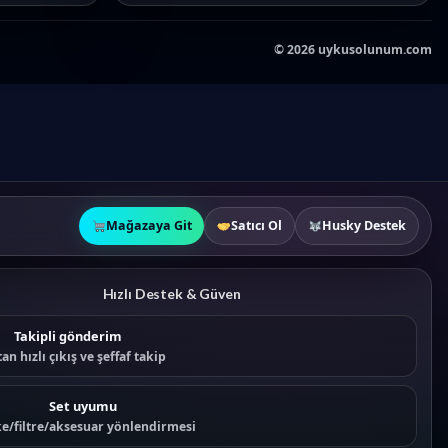
©
2026
uykusolunum.com
Mağazaya Git
Satıcı Ol
Husky Destek
Hızlı Destek & Güven
Takipli gönderim
an hızlı çıkış ve şeffaf takip
Set uyumu
e/filtre/aksesuar yönlendirmesi