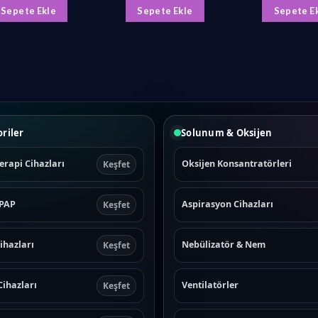
₺2.160,00.
fiyat:
₺1.399,90.
fiyat:
Sepete Ekle
Sepete Ekle
Sepete E
₺1.199,90.
₺899,90.
riler
Solunum & Oksijen
erapi Cihazları
Oksijen Konsantratörleri
Keşfet
CPAP
Aspirasyon Cihazları
Keşfet
ihazları
Nebülizatör & Nem
Keşfet
Cihazları
Ventilatörler
Keşfet