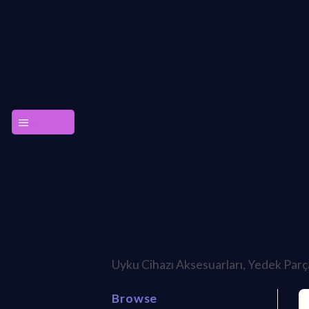
Skip
to
content
MENU
Uyku Cihazı Aksesuarları, Yedek Parç
Browse