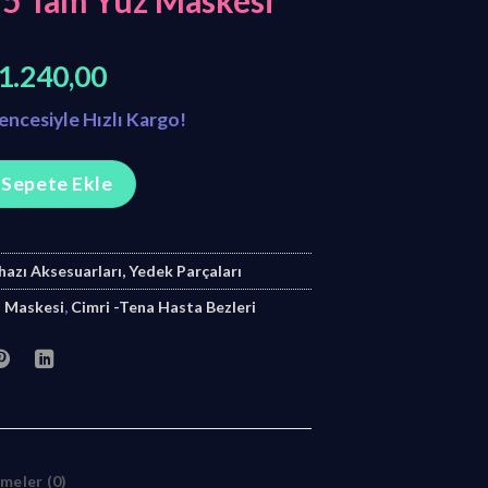
F5 Tam Yüz Maskesi
rijinal
Şu
1.240,00
iyat:
andaki
vencesiyle Hızlı Kargo!
1.500,00.
fiyat:
₺1.240,00.
üz Maskesi adet
Sepete Ekle
hazı Aksesuarları, Yedek Parçaları
z Maskesi
,
Cimri -Tena Hasta Bezleri
meler (0)