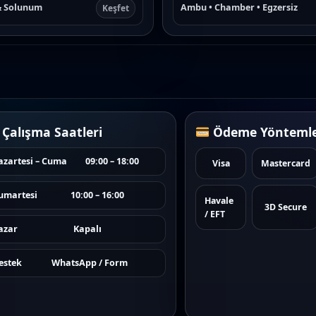
& Solunum
Ambu • Chamber • Egzersiz
Keşfet
Çalışma Saatleri
Ödeme Yöntemle
azartesi – Cuma
09:00 – 18:00
Visa
Mastercard
umartesi
10:00 – 16:00
Havale
3D Secure
/ EFT
azar
Kapalı
estek
WhatsApp / Form