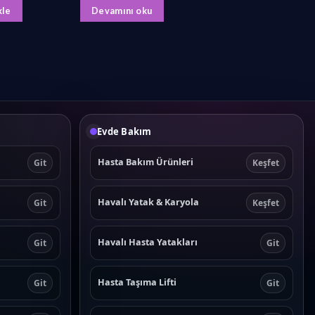
₺12.280,00.
fiyat:
kle
Devamını oku
₺9.990,00.
Evde Bakım
Hasta Bakım Ürünleri
Git
Keşfet
Havalı Yatak & Karyola
Git
Keşfet
Havalı Hasta Yatakları
Git
Git
Hasta Taşıma Lifti
Git
Git