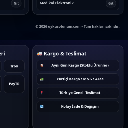
Medikal Elektronik
Git
Git
©
2026
uykusolunum.com • Tüm hakları saklıdır.
ri
Kargo & Teslimat
Aynı Gün Kargo (Stoklu Ürünler)
Troy
Yurtiçi Kargo • MNG • Aras
PayTR
Türkiye Geneli Teslimat
Kolay İade & Değişim