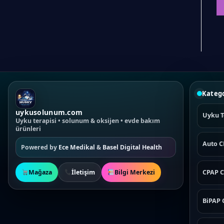
.
iyat:
₺134,90.
fiyat:
₺14,90.
fiyat:
Sepete Ekle
Sepete Ekle
899,90.
₺129,90.
₺12,50.
Katego
uykusolunum.com
Uyku T
Uyku terapisi • solunum & oksijen • evde bakım
ürünleri
Auto 
Powered by
Ece Medikal
&
Basel Digital Health
Mağaza
İletişim
Bilgi Merkezi
CPAP C
BiPAP 