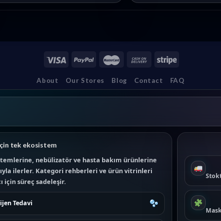
About
Our Stores
Blog
Contact
FAQ
çin tek ekosistem
temlerine, nebülizatör ve hasta bakım ürünlerine
la ilerler. Kategori rehberleri ve ürün vitrinleri
Stokt
 için süreç sadeleşir.
ijen Tedavi
Mask