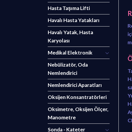
Hasta Taşıma Lifti
R
Havalı Hasta Yatakları
R
Havalı Yatak, Hasta
i
Karyolası
m
Medikal Elektronik
Ö
Nebülizatör, Oda
T
Nemlendirici
H
Nemlendirici Aparatları
sa
Y
Oksijen Konsantratörleri
H
Oksimetre, Oksijen Ölçer,
Ay
Manometre
C
Sonda - Kateter