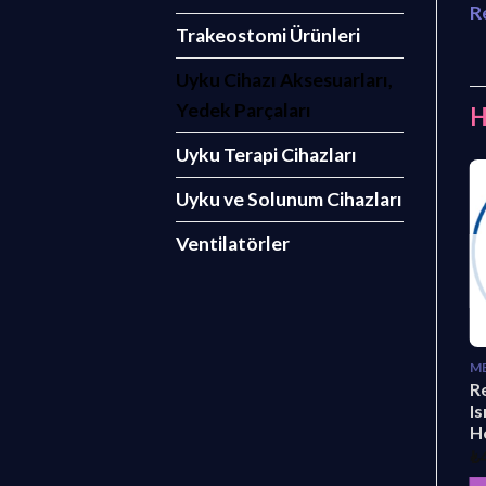
R
Trakeostomi Ürünleri
Uyku Cihazı Aksesuarları,
Yedek Parçaları
H
Uyku Terapi Cihazları
Uyku ve Solunum Cihazları
Ventilatörler
STOKTA YOK
MEDIKAL ELEKTRONIK
CPAP CIHAZLARI
M
Respirox G2 BİPAP
Respirox G3 CPAP
R
Uyku Apnesi Cihazı
Uyku Apnesi Cihazı
Is
H
₺