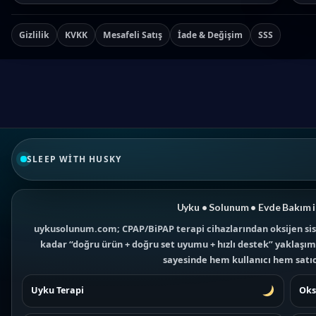
Gizlilik
KVKK
Mesafeli Satış
İade & Değişim
SSS
SLEEP WITH HUSKY
Uyku • Solunum • Evde Bakım i
uykusolunum.com; CPAP/BiPAP terapi cihazlarından oksijen sis
kadar “doğru ürün + doğru set uyumu + hızlı destek” yaklaşımıy
sayesinde hem kullanıcı hem satıcı
Uyku Terapi
Oks