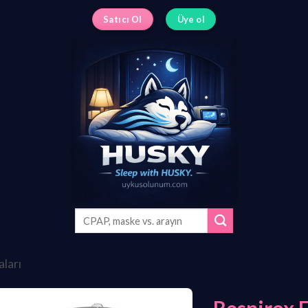
Satıcı Ol
Üye ol
Ara:
aları