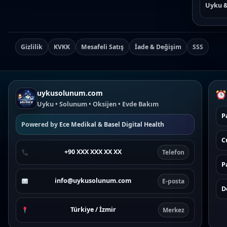
Uyku 
Gizlilik
KVKK
Mesafeli Satış
İade & Değişim
SSS
uykusolunum.com
Uyku • Solunum • Oksijen • Evde Bakım
P
Powered by
Ece Medikal
&
Basel Digital Health
C
+90 XXX XXX XX XX
Telefon
P
info@uykusolunum.com
E-posta
D
Türkiye / İzmir
Merkez