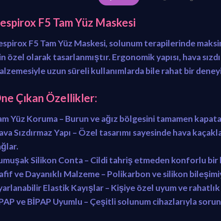
espirox F5 Tam Yüz Maskesi
espirox F5 Tam Yüz Maskesi
, solunum terapilerinde maks
çin özel olarak tasarlanmıştır.
Ergonomik yapısı, hava sızdı
alzemesiyle
uzun süreli kullanımlarda bile rahat bir deney
ne Çıkan Özellikler:
am Yüz Koruma
– Burun ve ağız bölgesini tamamen kapatar
ava Sızdırmaz Yapı
– Özel tasarımı sayesinde hava kaçaklar
ğlar.
umuşak Silikon Conta
– Cildi tahriş etmeden konforlu bir 
afif ve Dayanıklı Malzeme
– Polikarbon ve silikon bileşim
arlanabilir Elastik Kayışlar
– Kişiye özel uyum ve rahatlık 
PAP ve BİPAP Uyumlu
– Çeşitli solunum cihazlarıyla soruns