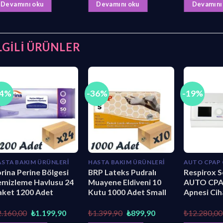
₺14.000,00.
fiyat:
Devamını oku
Devamını oku
Devamını
₺12.350,00.
LGILI ÜRÜNLER
44%
-36%
-19%
ASTA BAKIM ÜRÜNLERI
HASTA BAKIM ÜRÜNLERI
AUTO CPAP 
rina Perine Bölgesi
BRP Lateks Pudralı
Respirox 
emizleme Havlusu 24
Muayene Eldiveni 10
AUTO CPA
aket 1200 Adet
Kutu 1000 Adet Small
Apnesi Cih
Orijinal
Şu
Orijinal
Şu
2.160,00
₺
1.199,90
₺
1.399,90
₺
899,90
₺
12.280,00
fiyat:
andaki
fiyat:
andaki