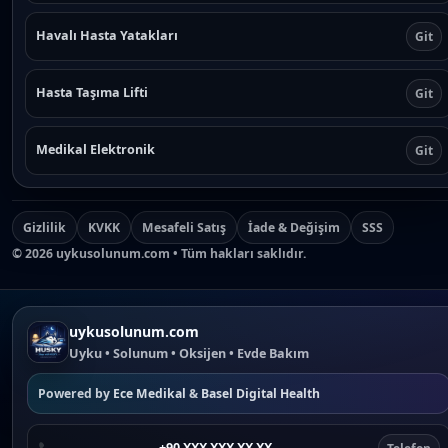
Havalı Hasta Yatakları
Git
Hasta Taşıma Lifti
Git
Medikal Elektronik
Git
Gizlilik
KVKK
Mesafeli Satış
İade & Değişim
SSS
©
2026
uykusolunum.com • Tüm hakları saklıdır.
uykusolunum.com
Uyku • Solunum • Oksijen • Evde Bakım
Powered by
Ece Medikal
&
Basel Digital Health
+90 XXX XXX XX XX