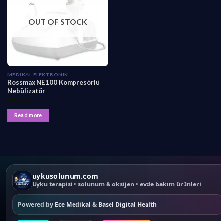
OUT OF STOCK
MEDIKAL ELEKTRONIK
Rossmax NE100 Kompresörlü
Nebülizatör
₺
945,00
Read more
uykusolunum.com
Uyku terapisi • solunum & oksijen • evde bakım ürünleri
Powered by
Ece Medikal
&
Basel Digital Health