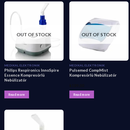
OUT OF STOCK
OUT OF STOCK
MEDIKAL ELEKTRONIK
MEDIKAL ELEKTRONIK
Philips Respironics InnoSpire
Pulsemed CompMist
Essence Kompresörlü
Kompresörlü Nebülizatör
Nebülizatör
₺
189,00
Read more
Read more