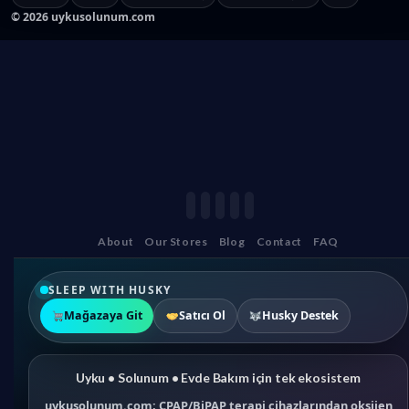
©
2026
uykusolunum.com
About
Our Stores
Blog
Contact
FAQ
SLEEP WITH HUSKY
Mağazaya Git
Satıcı Ol
Husky Destek
Uyku • Solunum • Evde Bakım için tek ekosistem
uykusolunum.com; CPAP/BiPAP terapi cihazlarından oksijen