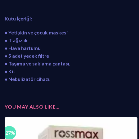
Kutu İçeriği:
• Yetişkin ve çocuk maskesi
• T ağızlık
• Hava hartumu
• 5 adet yedek filtre
• Taşıma ve saklama çantası,
• Kit
• Nebulizatör cihazı.
YOU MAY ALSO LIKE…
-27%