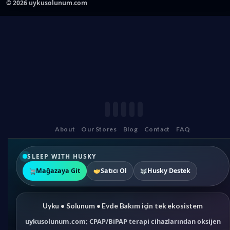
©
2026
uykusolunum.com
About
Our Stores
Blog
Contact
FAQ
SLEEP WITH HUSKY
Mağazaya Git
Satıcı Ol
Husky Destek
Uyku • Solunum • Evde Bakım için tek ekosistem
uykusolunum.com; CPAP/BiPAP terapi cihazlarından oksijen