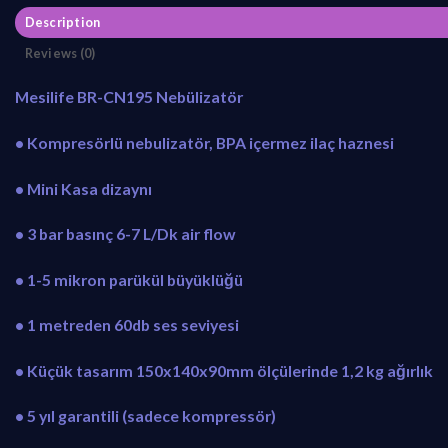
w
s
Description
a
:
Reviews (0)
s
₺
:
3
Mesilife BR-CN195 Nebülizatör
₺
9
4
9
• Kompresörlü nebulizatör, BPA içermez ilaç haznesi
2
,
9
0
• Mini Kasa dizaynı
,
0
0
.
• 3 bar basınç 6-7 L/Dk air flow
0
.
• 1-5 mikron parükül büyüklüğü
• 1 metreden 60db ses seviyesi
• Küçük tasarım 150x140x90mm ölçülerinde 1,2 kg ağırlık
• 5 yıl garantili (sadece kompressör)