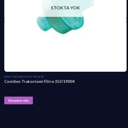
STOKTA YOK
BAKTERI NEM FILTRELERI
Covidien Trakostemi Filtre 353/19004
₺
21,89
Devamını oku