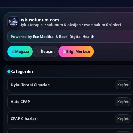
uykusolunum.com
Uyku terapisi • solunum & oksijen • evde bakım ürünleri
Powered by
Ece Medikal
&
Basel Digital Health
Mağaza
İletişim
Bilgi Merkezi
Kategoriler
Uyku Terapi Cihazları
Keşfet
Auto CPAP
Keşfet
CPAP Cihazları
Keşfet