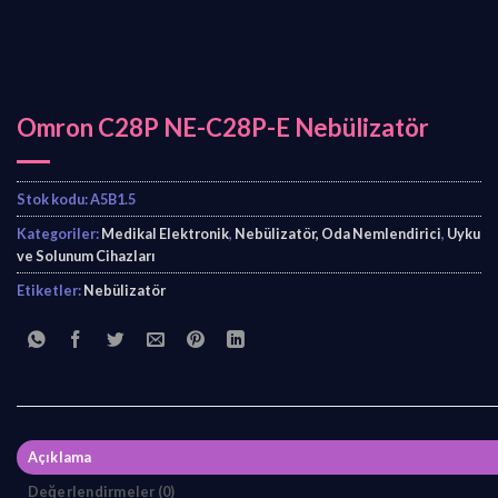
Omron C28P NE-C28P-E Nebülizatör
Stok kodu:
A5B1.5
Kategoriler:
Medikal Elektronik
,
Nebülizatör, Oda Nemlendirici
,
Uyku
ve Solunum Cihazları
Etiketler:
Nebülizatör
Açıklama
Değerlendirmeler (0)