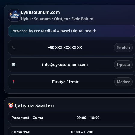
uykusolunum.com
Uyku • Solunum • Oksijen • Evde Bakım
Powered by
Ece Medikal
&
Basel Digital Health
+90 XXX XXX XX XX
Telefon
info@uykusolunum.com
E-posta
Türkiye / İzmir
Merkez
Çalışma Saatleri
Pazartesi – Cuma
09:00 – 18:00
Cumartesi
10:00 – 16:00