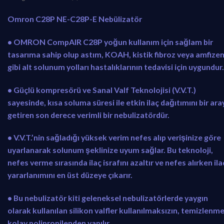
Omron C28P NE-C28P-E Nebülizatör
• OMRON CompAIR C28P yoğun kullanım için sağlam bir
tasarıma sahip olup astım, KOAH, kistik fibroz veya amfize
gibi alt solunum yolları hastalıklarının tedavisi için uygundur.
• Güçlü kompresörü ve Sanal Valf Teknolojisi (V.V.T.)
sayesinde, kısa soluma süresi ile etkin ilaç dağıtımını bir ara
getiren son derece verimli bir nebulizatördür.
• V.V.T.’nin sağladığı yüksek verim nefes alıp verişinize göre
uyarlanarak solunum şeklinize uyum sağlar. Bu teknoloji,
nefes verme sırasında ilaç israfını azaltır ve nefes alırken ila
yararlanımını en üst düzeye çıkarır.
• Bu nebulizatör kiti geleneksel nebulizatörlerde yaygın
olarak kullanılan silikon valfler kullanılmaksızın, temizlenme
kolay polipropilenden yapılır.