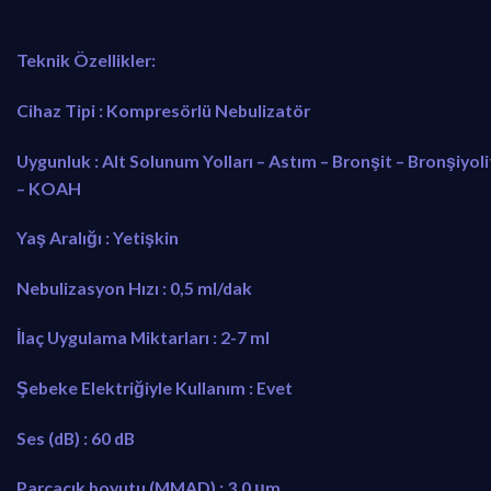
Teknik Özellikler:
Cihaz Tipi : Kompresörlü Nebulizatör
Uygunluk : Alt Solunum Yolları – Astım – Bronşit – Bronşiyoli
– KOAH
Yaş Aralığı : Yetişkin
Nebulizasyon Hızı : 0,5 ml/dak
İlaç Uygulama Miktarları : 2-7 ml
Şebeke Elektriğiyle Kullanım : Evet
Ses (dB) : 60 dB
Parçacık boyutu (MMAD) : 3.0 μm