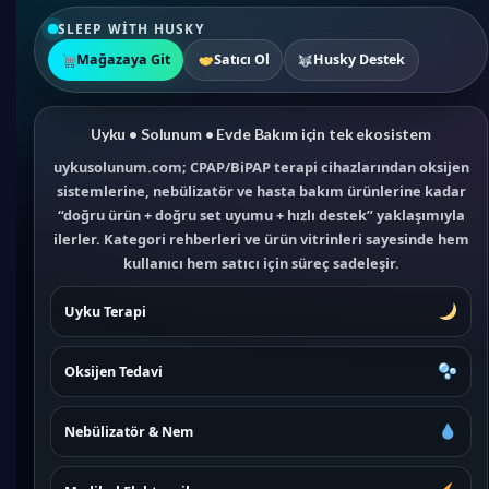
SLEEP WITH HUSKY
Mağazaya Git
Satıcı Ol
Husky Destek
Uyku • Solunum • Evde Bakım için tek ekosistem
uykusolunum.com; CPAP/BiPAP terapi cihazlarından oksijen
sistemlerine, nebülizatör ve hasta bakım ürünlerine kadar
“doğru ürün + doğru set uyumu + hızlı destek” yaklaşımıyla
ilerler. Kategori rehberleri ve ürün vitrinleri sayesinde hem
kullanıcı hem satıcı için süreç sadeleşir.
Uyku Terapi
Oksijen Tedavi
Nebülizatör & Nem