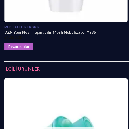
MEDIKAL ELEKTRONIK
VZN Yeni Nesil Taşınabilir Mesh Nebülizatör YS35
₺
1.350,00
Devamını oku
İLGILI ÜRÜNLER