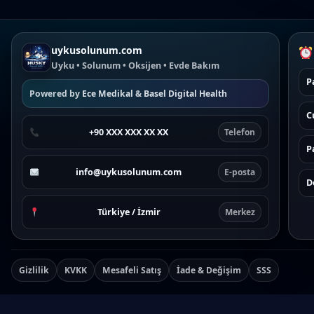
uykusolunum.com
Uyku • Solunum • Oksijen • Evde Bakım
P
Powered by
Ece Medikal
&
Basel Digital Health
C
+90 XXX XXX XX XX
Telefon
P
info@uykusolunum.com
E-posta
D
Türkiye / İzmir
Merkez
Gizlilik
KVKK
Mesafeli Satış
İade & Değişim
SSS