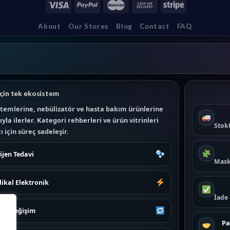
About
Our Stores
Blog
Contact
FAQ
çin tek ekosistem
temlerine, nebülizatör ve hasta bakım ürünlerine
la ilerler. Kategori rehberleri ve ürün vitrinleri
Stokt
 için süreç sadeleşir.
ijen Tedavi
Mask
ikal Elektronik
İade
e & Değişim
Pa