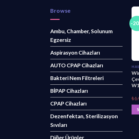
Browse
-2
Ambu, Chamber, Solunum
Egzersiz
Aspirasyon Cihazları
AUTO CPAP Cihazları
HAS
Wi
Bakteri Nem Filtreleri
Çe
W1
BİPAP Cihazları
₺
1
CPAP Cihazları
S
Dezenfektan, Sterilizasyon
Sıvıları
Diğer Ürünler