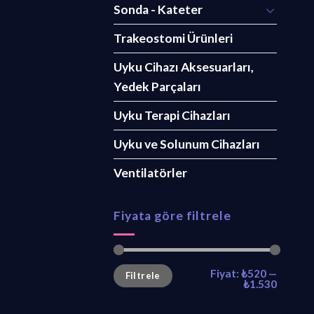
Sonda - Kateter
Trakeostomi Ürünleri
Uyku Cihazı Aksesuarları,
Yedek Parçaları
Uyku Terapi Cihazları
Uyku ve Solunum Cihazları
Ventilatörler
Fiyata göre filtrele
En
En
Fiyat:
₺520
—
Filtrele
düşük
yüksek
₺1.530
fiyat
fiyat