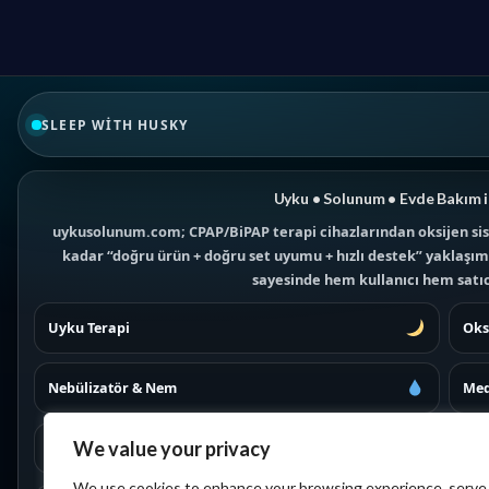
SLEEP WITH HUSKY
Uyku • Solunum • Evde Bakım i
uykusolunum.com; CPAP/BiPAP terapi cihazlarından oksijen sis
kadar “doğru ürün + doğru set uyumu + hızlı destek” yaklaşımıy
sayesinde hem kullanıcı hem satıcı
Uyku Terapi
Oks
Nebülizatör & Nem
Med
We value your privacy
Maskeler
İad
We use cookies to enhance your browsing experience, serve