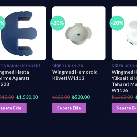
0%
-20%
-20%
TA BAKIM ÜRÜNLERI
DIĞER ÜRÜNLER
DIĞER ÜRÜN
ngmed Hasta
Wingmed Hemoroid
Wingmed K
virme Aparatı
Küveti W1113
Yükseltici 
223
Taharet Mu
W1126
Orijinal
Şu
Orijinal
Şu
O
.912,00
₺
1.530,00
₺
660,00
₺
528,00
₺
1.662,00
fiyat:
andaki
fiyat:
andaki
f
₺1.912,00.
fiyat:
₺660,00.
fiyat:
epete Ekle
Sepete Ekle
Sepete Ek
₺1.530,00.
₺528,00.