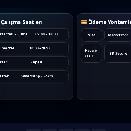
Çalışma Saatleri
Ödeme Yöntemle
azartesi – Cuma
09:00 – 18:00
Visa
Mastercard
umartesi
10:00 – 16:00
Havale
3D Secure
/ EFT
azar
Kapalı
estek
WhatsApp / Form