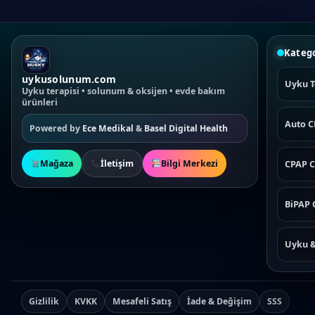
Katego
uykusolunum.com
Uyku T
Uyku terapisi • solunum & oksijen • evde bakım
ürünleri
Auto 
Powered by
Ece Medikal
&
Basel Digital Health
Mağaza
İletişim
Bilgi Merkezi
CPAP C
BiPAP 
Uyku 
Gizlilik
KVKK
Mesafeli Satış
İade & Değişim
SSS