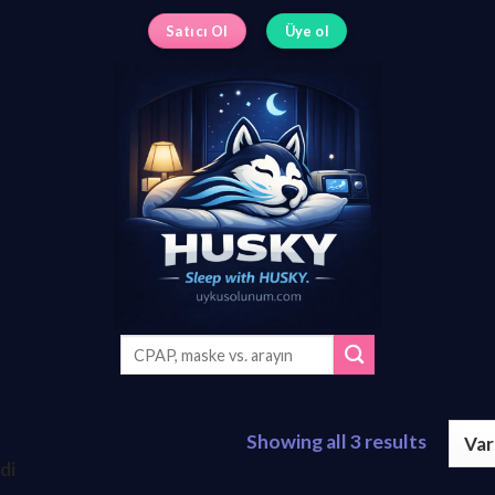
Satıcı Ol
Üye ol
Ara:
Showing all 3 results
di