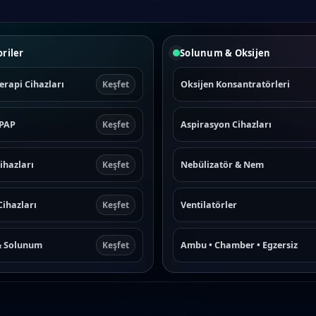
riler
Solunum & Oksijen
erapi Cihazları
Oksijen Konsantratörleri
Keşfet
CPAP
Aspirasyon Cihazları
Keşfet
ihazları
Nebülizatör & Nem
Keşfet
Cihazları
Ventilatörler
Keşfet
& Solunum
Ambu • Chamber • Egzersiz
Keşfet