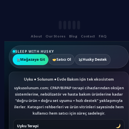
About
Our Stores
Blog
Contact
FAQ
SLEEP WITH HUSKY
Mağazaya Git
Satıcı Ol
Husky Destek
Uyku • Solunum • Evde Bakım için tek ekosistem
uykusolunum.com; CPAP/BiPAP terapi cihazlarından oksijen
sistemlerine, nebülizatör ve hasta bakım ürünlerine kadar
“doğru ürün + doğru set uyumu + hızlı destek” yaklaşımıyla
ilerler. Kategori rehberleri ve ürün vitrinleri sayesinde hem
kullanıcı hem satıcı için süreç sadeleşir.
Uyku Terapi