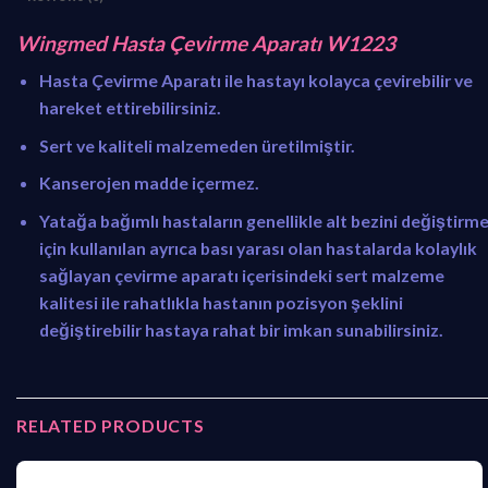
1
5
.
3
Wingmed Hasta Çevirme Aparatı W1223
9
0
Hasta Çevirme Aparatı ile hastayı kolayca çevirebilir ve
1
,
hareket ettirebilirsiniz.
2
0
,
0
Sert ve kaliteli malzemeden üretilmiştir.
0
.
Kanserojen madde içermez.
0
.
Yatağa bağımlı hastaların genellikle alt bezini değiştirm
için kullanılan ayrıca bası yarası olan hastalarda kolaylık
sağlayan çevirme aparatı içerisindeki sert malzeme
kalitesi ile rahatlıkla hastanın pozisyon şeklini
değiştirebilir hastaya rahat bir imkan sunabilirsiniz.
RELATED PRODUCTS