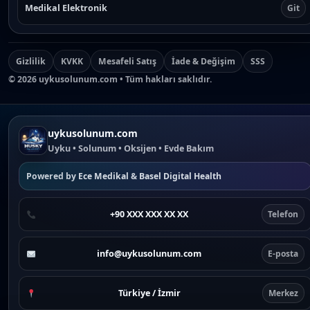
Medikal Elektronik
Git
Gizlilik
KVKK
Mesafeli Satış
İade & Değişim
SSS
©
2026
uykusolunum.com • Tüm hakları saklıdır.
uykusolunum.com
Uyku • Solunum • Oksijen • Evde Bakım
Powered by
Ece Medikal
&
Basel Digital Health
+90 XXX XXX XX XX
Telefon
info@uykusolunum.com
E-posta
Türkiye / İzmir
Merkez