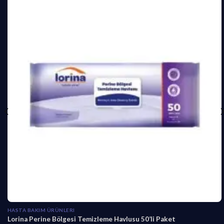
HASTA BAKIM ÜRÜNLERI
Lorina Perine Bölgesi Temizleme Havlusu 50’li Paket