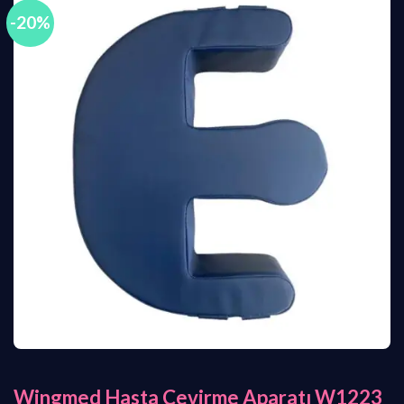
-20%
Wingmed Hasta Çevirme Aparatı W1223