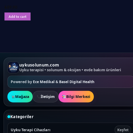
₺
89,90
Add to cart
uykusolunum.com
Uyku terapisi • solunum & oksijen • evde bakım ürünleri
Powered by
Ece Medikal
&
Basel Digital Health
Mağaza
İletişim
Bilgi Merkezi
Kategoriler
Uyku Terapi Cihazları
Keşfet