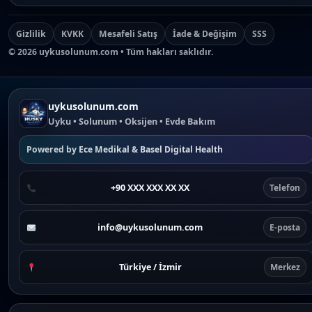
Gizlilik
KVKK
Mesafeli Satış
İade & Değişim
SSS
©
2026
uykusolunum.com • Tüm hakları saklıdır.
uykusolunum.com
Uyku • Solunum • Oksijen • Evde Bakım
Powered by
Ece Medikal
&
Basel Digital Health
+90 XXX XXX XX XX
Telefon
info@uykusolunum.com
E-posta
Türkiye / İzmir
Merkez