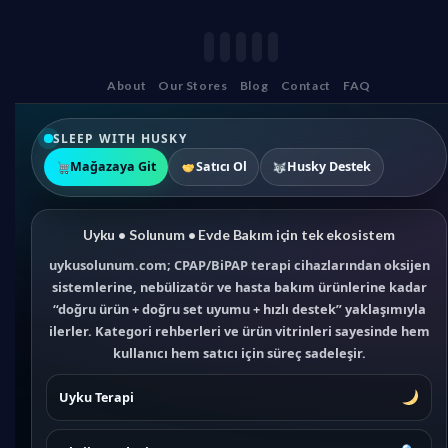
About
Our Stores
Blog
Contact
FAQ
SLEEP WITH HUSKY
Mağazaya Git
Satıcı Ol
Husky Destek
Uyku • Solunum • Evde Bakım için tek ekosistem
uykusolunum.com; CPAP/BiPAP terapi cihazlarından oksijen
sistemlerine, nebülizatör ve hasta bakım ürünlerine kadar
“doğru ürün + doğru set uyumu + hızlı destek” yaklaşımıyla
ilerler. Kategori rehberleri ve ürün vitrinleri sayesinde hem
kullanıcı hem satıcı için süreç sadeleşir.
Uyku Terapi