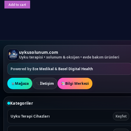
Add to cart
uykusolunum.com
Uyku terapisi • solunum & oksijen • evde bakım ürünleri
Powered by
Ece Medikal
&
Basel Digital Health
Mağaza
İletişim
Bilgi Merkezi
Kategoriler
Uyku Terapi Cihazları
Keşfet