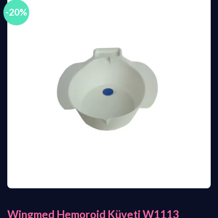
-20%
Wingmed Hemoroid Küveti W1113