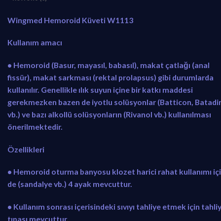
6
8
6
,
Wingmed Hemoroid Küveti W1113
0
0
,
0
Kullanım amacı
0
.
0
• Hemoroid (Basur, mayasıl, babasıl), makat çatlağı (anal
.
fissür), makat sarkması (rektal prolapsus) gibi durumlarda
kullanılır. Genellikle ılık suyun içine bir katkı maddesi
gerekmezken bazen de iyotlu solüsyonlar (Batticon, Batadi
vb.) ve bazı alkollü solüsyonların (Rivanol vb.) kullanılması
önerilmektedir.
Özellikleri
• Hemoroid oturma banyosu klozet harici rahat kullanımı iç
de (sandalye vb.) 4 ayak mevcuttur.
• Kullanım sonrası içerisindeki sıvıyı tahliye etmek için tahli
tıpası mevcuttur.