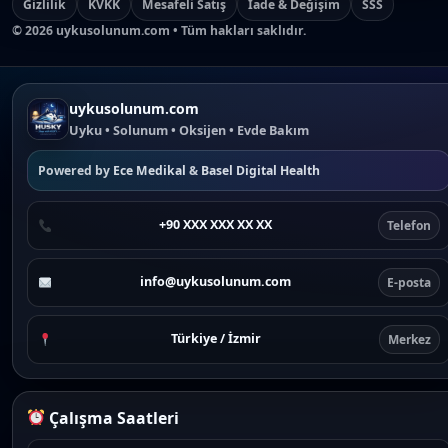
Gizlilik
KVKK
Mesafeli Satış
İade & Değişim
SSS
©
2026
uykusolunum.com • Tüm hakları saklıdır.
uykusolunum.com
Uyku • Solunum • Oksijen • Evde Bakım
Powered by
Ece Medikal
&
Basel Digital Health
+90 XXX XXX XX XX
Telefon
info@uykusolunum.com
E-posta
Türkiye / İzmir
Merkez
Çalışma Saatleri