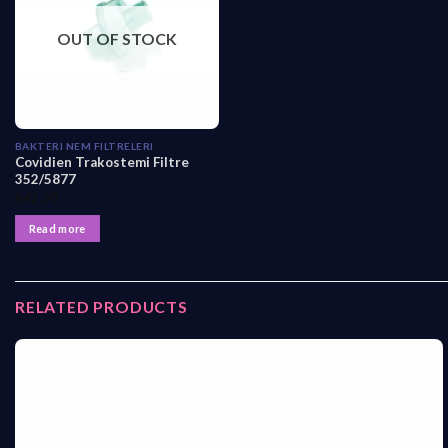
OUT OF STOCK
BAKTERI NEM FILTRELERI
Covidien Trakostemi Filtre
352/5877
₺
42,90
Read more
RELATED PRODUCTS