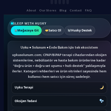
About
Our Stores
Blog
Contact
FAQ
SLEEP WITH HUSKY
Mağazaya Git
Satıcı Ol
Husky Destek
Uyku • Solunum • Evde Bakım için tek ekosistem
uykusolunum.com; CPAP/BiPAP terapi cihazlarından oksijen
sistemlerine, nebülizatör ve hasta bakım ürünlerine kadar
“doğru ürün + doğru set uyumu + hızlı destek” yaklaşımıyla
ilerler. Kategori rehberleri ve ürün vitrinleri sayesinde hem
kullanıcı hem satıcı için süreç sadeleşir.
Uyku Terapi
Oksijen Tedavi