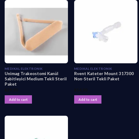
MEDIKAL ELEKTRONIK
MEDIKAL ELEKTRONIK
Unimag Trakeostomi Kanül
Rvent Kateter Mount 317300
Sabitleyici Medium Tekli Steril
Non-Steril Tekli Paket
Paket
₺
29,90
₺
54,90
Add to cart
Add to cart