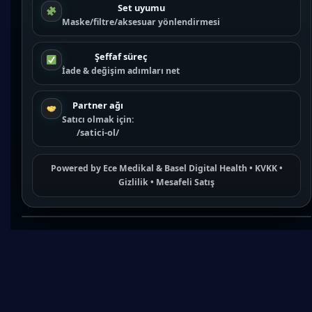
Set uyumu
Maske/filtre/aksesuar yönlendirmesi
Şeffaf süreç
İade & değişim adımları net
Partner ağı
Satıcı olmak için:
/satici-ol/
Powered by
Ece Medikal
&
Basel Digital Health
•
KVKK
•
Gizlilik
•
Mesafeli Satış