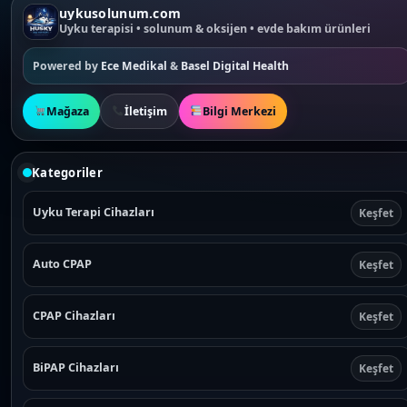
uykusolunum.com
Uyku terapisi • solunum & oksijen • evde bakım ürünleri
Powered by
Ece Medikal
&
Basel Digital Health
Mağaza
İletişim
Bilgi Merkezi
Kategoriler
Uyku Terapi Cihazları
Keşfet
Auto CPAP
Keşfet
CPAP Cihazları
Keşfet
BiPAP Cihazları
Keşfet