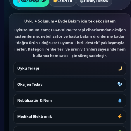
Mağazaya Git
Satıcı Ol
Husky Destek
Uyku • Solunum • Evde Bakım için tek ekosistem
uykusolunum.com; CPAP/BiPAP terapi cihazlarından oksijen
sistemlerine, nebülizatör ve hasta bakım ürünlerine kadar
“doğru ürün + doğru set uyumu + hızlı destek” yaklaşımıyla
ilerler. Kategori rehberleri ve ürün vitrinleri sayesinde hem
kullanıcı hem satıcı için süreç sadeleşir.
Uyku Terapi
Oksijen Tedavi
Nebülizatör & Nem
Medikal Elektronik