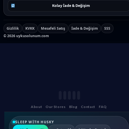
Kolay İade & Değişim
Gizlilik
KVKK
Mesafeli Satış
İade & Değişim
SSS
©
2026
uykusolunum.com
About
Our Stores
Blog
Contact
FAQ
SLEEP WITH HUSKY