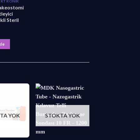
EKTRONIK
akeostomi
leyici
li Steril
kle
TA YOK
STOKTA YOK