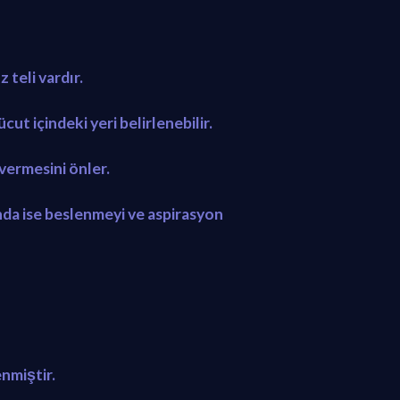
 teli vardır.
ut içindeki yeri belirlenebilir.
vermesini önler.
nda ise beslenmeyi ve aspirasyon
enmiştir.