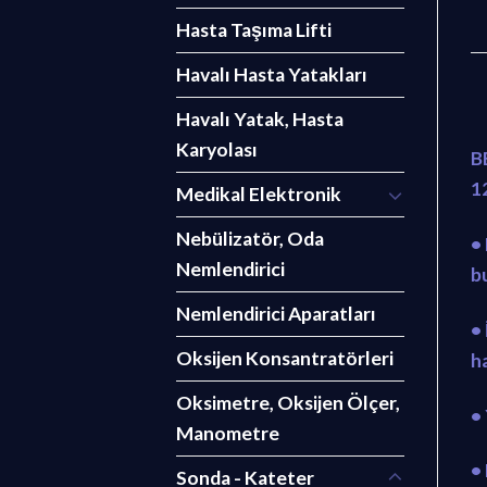
Hasta Taşıma Lifti
Havalı Hasta Yatakları
Havalı Yatak, Hasta
Karyolası
B
1
Medikal Elektronik
Nebülizatör, Oda
•
Nemlendirici
b
Nemlendirici Aparatları
•
Oksijen Konsantratörleri
h
Oksimetre, Oksijen Ölçer,
•
Manometre
• 
Sonda - Kateter