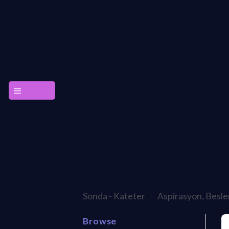
Skip
to
content
MENU
Sonda - Kateter
/
Aspirasyon, Besle
Browse