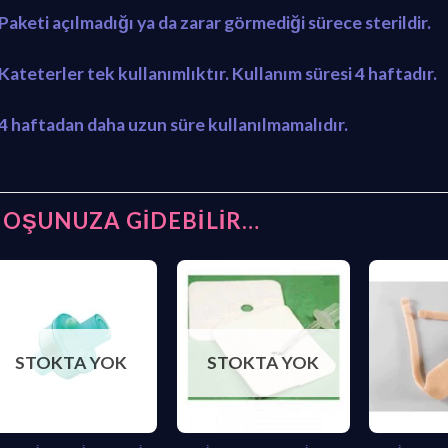
 Paketi açılmadığı ya da zarar görmediği sürece sterildir.
 Kateterler tek kullanımlıktır. Kullanım süresi 4 haftadır.
 4 haftadan daha uzun süre kullanılmamalıdır.
OŞUNUZA GIDEBILIR…
STOKTA YOK
STOKTA YOK