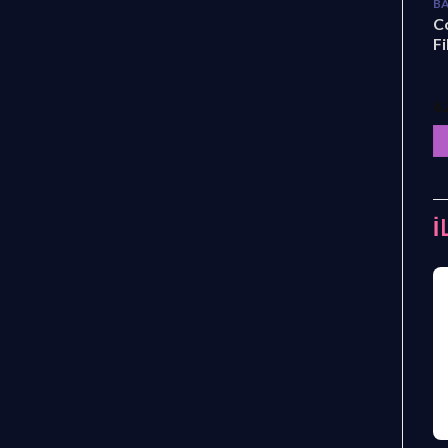
BA
C
Fi
₺
İ
-17%
STOKTA YOK
STOKTA YOK