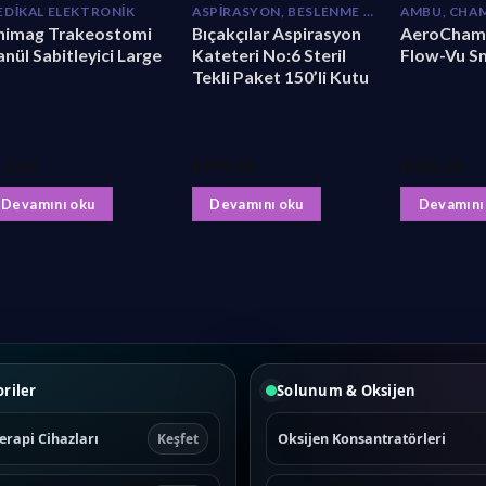
EDIKAL ELEKTRONIK
ASPIRASYON, BESLENME SONDALARI
nimag Trakeostomi
Bıçakçılar Aspirasyon
AeroChamb
nül Sabitleyici Large
Kateteri No:6 Steril
Flow-Vu Sm
Tekli Paket 150’li Kutu
14,00
₺
949,90
₺
395,89
Devamını oku
Devamını oku
Devamını
riler
Solunum & Oksijen
erapi Cihazları
Oksijen Konsantratörleri
Keşfet