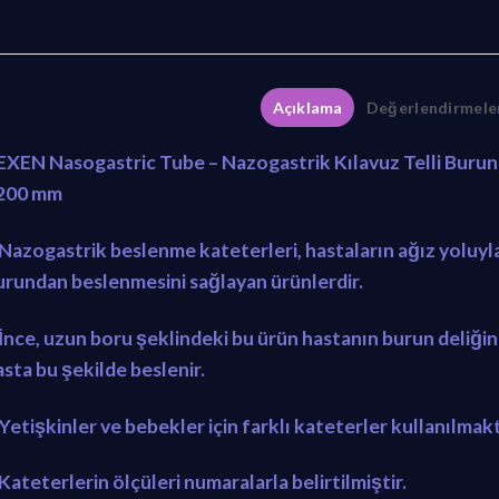
Açıklama
Değerlendirmeler
EXEN Nasogastric Tube – Nazogastrik Kılavuz Telli Burun
200 mm
 Nazogastrik beslenme kateterleri, hastaların ağız yoluy
urundan beslenmesini sağlayan ürünlerdir.
 İnce, uzun boru şeklindeki bu ürün hastanın burun deliğin
asta bu şekilde beslenir.
 Yetişkinler ve bebekler için farklı kateterler kullanılmakt
Kateterlerin ölçüleri numaralarla belirtilmiştir.