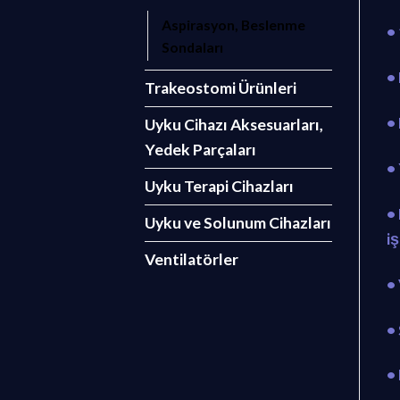
Aspirasyon, Beslenme
•
Sondaları
• 
Trakeostomi Ürünleri
•
Uyku Cihazı Aksesuarları,
Yedek Parçaları
•
Uyku Terapi Cihazları
•
Uyku ve Solunum Cihazları
i
Ventilatörler
•
•
• 