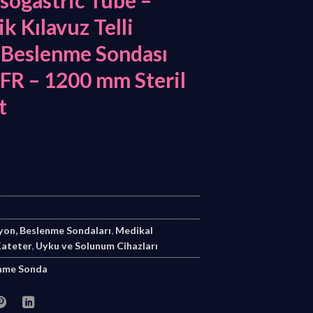
ogastric Tube –
k Kılavuz Telli
Beslenme Sondası
 FR – 1200 mm Steril
t
yon, Beslenme Sondaları
,
Medikal
Kateter
,
Uyku ve Solunum Cihazları
enme Sonda