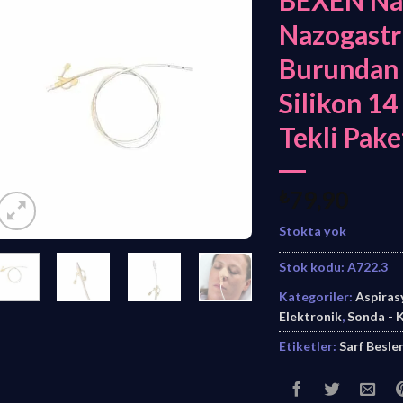
BEXEN Nas
Nazogastri
Burundan 
Silikon 14
Tekli Pake
₺
79,90
Stokta yok
Stok kodu:
A722.3
Kategoriler:
Aspiras
Elektronik
,
Sonda - 
Etiketler:
Sarf Besl