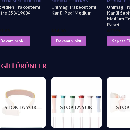
KTERI NEM FILTRELERI
MEDIKAL ELEKTRONIK
MEDIKAL EL
ovidien Trakostemi
Unimag Trakeostomi
Unimag Tr
ltre 353/19004
Kanül Pedi Medium
Kanül Sabit
Medium Tek
Paket
21,89
₺
14,00
₺
29,90
Devamını oku
Devamını oku
Sepete E
LGILI ÜRÜNLER
STOKTA YOK
STOKTA YOK
STOK