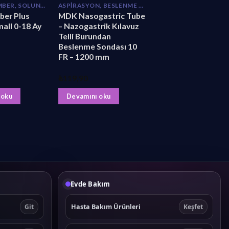
AMBU, CHAMBER, SOLUNUM EGZERSIZ
ASPIRASYON, BESLENME SONDALARI
er Plus
MDK Nasogastric Tube
all 0-18 Ay
– Nazogastrik Kılavuz
Telli Burundan
Beslenme Sondası 10
FR – 1200 mm
₺
119,90
 oku
Devamını oku
Evde Bakım
Hasta Bakım Ürünleri
Git
Keşfet