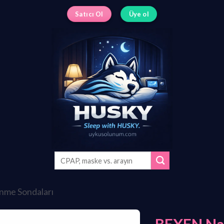
Satıcı Ol
Üye ol
Ara:
nme Sondaları