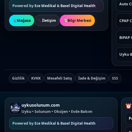
Auto 
Powered by
Ece Medikal
&
Basel Digital Health
Mağaza
İletişim
Bilgi Merkezi
CPAP C
BiPAP 
Uyku 
Gizlilik
KVKK
Mesafeli Satış
İade & Değişim
SSS
uykusolunum.com
Uyku • Solunum • Oksijen • Evde Bakım
P
Powered by
Ece Medikal
&
Basel Digital Health