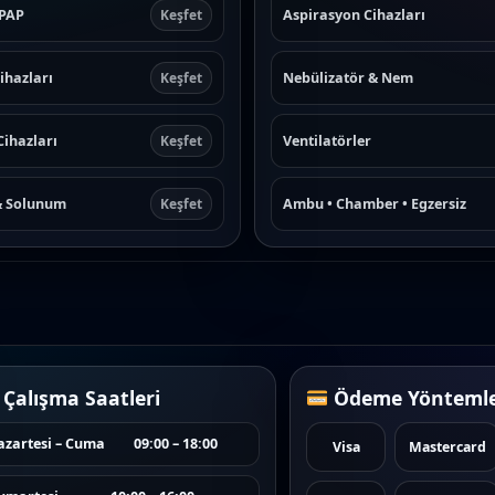
CPAP
Aspirasyon Cihazları
Keşfet
ihazları
Nebülizatör & Nem
Keşfet
Cihazları
Ventilatörler
Keşfet
& Solunum
Ambu • Chamber • Egzersiz
Keşfet
Çalışma Saatleri
Ödeme Yöntemle
azartesi – Cuma
09:00 – 18:00
Visa
Mastercard