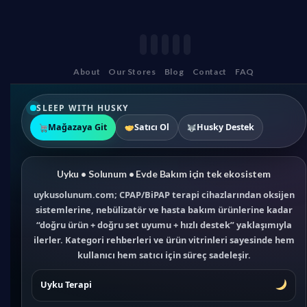
About
Our Stores
Blog
Contact
FAQ
SLEEP WITH HUSKY
Mağazaya Git
Satıcı Ol
Husky Destek
Uyku • Solunum • Evde Bakım için tek ekosistem
uykusolunum.com; CPAP/BiPAP terapi cihazlarından oksijen
sistemlerine, nebülizatör ve hasta bakım ürünlerine kadar
“doğru ürün + doğru set uyumu + hızlı destek” yaklaşımıyla
ilerler. Kategori rehberleri ve ürün vitrinleri sayesinde hem
kullanıcı hem satıcı için süreç sadeleşir.
Uyku Terapi