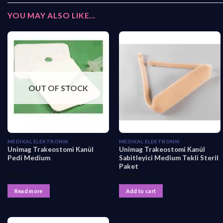
YOU MAY ALSO LIKE…
OUT OF STOCK
MEDIKAL ELEKTRONIK
MEDIKAL ELEKTRONIK
Unimag Trakeostomi Kanül
Unimag Trakeostomi Kanül
Pedi Medium
Sabitleyici Medium Tekli Steril
Paket
₺
14,00
₺
29,90
Read more
Add to cart