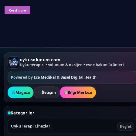
₺
134,90
Read more
uykusolunum.com
Uyku terapisi • solunum & oksijen • evde bakım ürünleri
Powered by
Ece Medikal
&
Basel Digital Health
Mağaza
İletişim
Bilgi Merkezi
Kategoriler
Uyku Terapi Cihazları
Keşfet