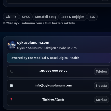
Gizlilik
KVKK
Mesafeli Satış
İade & Değişim
SSS
©
2026
uykusolunum.com • Tüm hakları saklıdır.
uykusolunum.com
Uyku • Solunum • Oksijen • Evde Bakım
Powered by
Ece Medikal
&
Basel Digital Health
+90 XXX XXX XX XX
Telefon
info@uykusolunum.com
E-posta
Türkiye / İzmir
Merkez