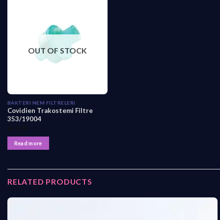
OUT OF STOCK
BAKTERI NEM FILTRELERI
Covidien Trakostemi Filtre
353/19004
₺
21,89
Read more
RELATED PRODUCTS