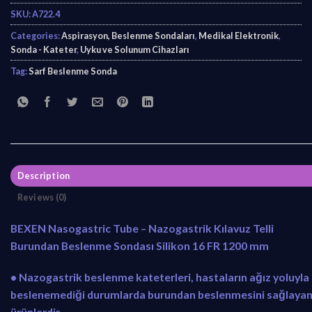
SKU:
A722.4
Categories:
Aspirasyon, Beslenme Sondaları
,
Medikal Elektronik
,
Sonda - Kateter
,
Uyku ve Solunum Cihazları
Tag:
Sarf Beslenme Sonda
Description
Reviews (0)
BEXEN Nasogastric Tube – Nazogastrik Kılavuz Telli
Burundan Beslenme Sondası Silikon 16 FR 1200 mm
• Nazogastrik beslenme kateterleri, hastaların ağız yoluyla
beslenemediği durumlarda burundan beslenmesini sağlaya
ürünlerdir.