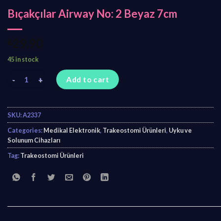
Bıçakçılar Airway No: 2 Beyaz 7cm
₺
29,90
45 in stock
Bıçakçılar Airway No: 2 Beyaz 7cm quantity
Add to cart
SKU:
A2337
Categories:
Medikal Elektronik
,
Trakeostomi Ürünleri
,
Uyku ve
Solunum Cihazları
Tag:
Trakeostomi Ürünleri