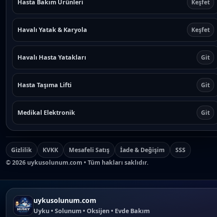
Hasta Bakım Ürünleri
Keşfet
Havalı Yatak & Karyola
Keşfet
Havalı Hasta Yatakları
Git
Hasta Taşıma Lifti
Git
Medikal Elektronik
Git
Gizlilik
KVKK
Mesafeli Satış
İade & Değişim
SSS
©
2026
uykusolunum.com • Tüm hakları saklıdır.
uykusolunum.com
Uyku • Solunum • Oksijen • Evde Bakım