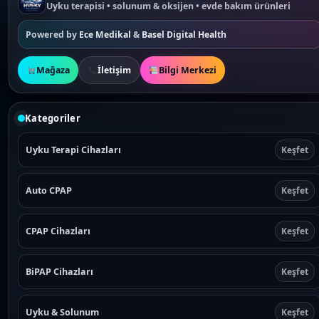
:
8
Uyku terapisi • solunum & oksijen • evde bakım ürünleri
₺
4
9
9
9
,
Powered by
Ece Medikal
&
Basel Digital Health
9
9
,
0
9
.
0
Mağaza
İletişim
Bilgi Merkezi
.
Kategoriler
Uyku Terapi Cihazları
Keşfet
Auto CPAP
Keşfet
CPAP Cihazları
Keşfet
BiPAP Cihazları
Keşfet
Uyku & Solunum
Keşfet