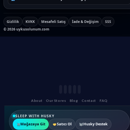
Gizlilik
KVKK
Mesafeli Satış
İade & Değişim
SSS
©
2026
uykusolunum.com
About
Our Stores
Blog
Contact
FAQ
SLEEP WITH HUSKY
Mağazaya Git
Satıcı Ol
Husky Destek