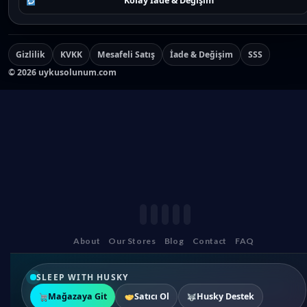
Kolay İade & Değişim
Gizlilik
KVKK
Mesafeli Satış
İade & Değişim
SSS
©
2026
uykusolunum.com
About
Our Stores
Blog
Contact
FAQ
SLEEP WITH HUSKY
Mağazaya Git
Satıcı Ol
Husky Destek