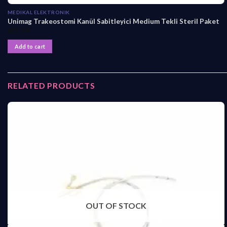
MEDIKAL ELEKTRONIK
Unimag Trakeostomi Kanül Sabitleyici Medium Tekli Steril Paket
₺
29,90
Add to cart
RELATED PRODUCTS
OUT OF STOCK