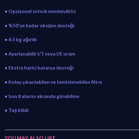
• Opsiyonel ısıtıcılı nemlendirici
• %50’ye kadar oksijen desteği
• 4.5 kg ağırlık
• Ayarlanabilir I/T veya I/E oranı
• Ekstra harici batarya desteği
• Kolay çıkarılabilen ve temizlenebilen filtre
• Son 8 alarmı ekranda görebilme
• Tuş kilidi
YOU MAY ALSO LIKE…