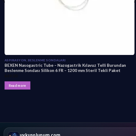
ASPIRASYON, BESLENME SONDALARI
BEXEN Nasogastric Tube – Nazogastrik Kılavuz Telli Burundan
Beslenme Sondası Silikon 6 FR – 1200 mm Steril Tekli Paket
₺
69,00
Read more
uykusolunum.com