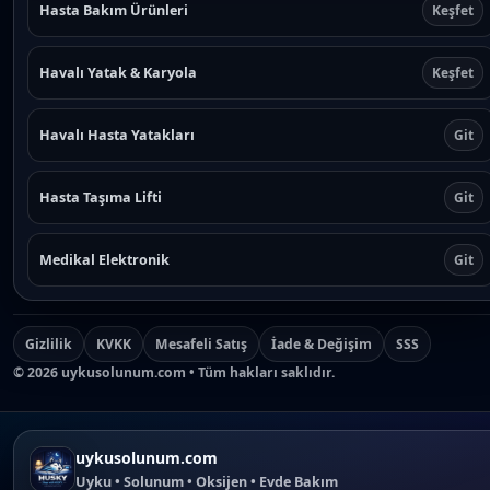
Hasta Bakım Ürünleri
Keşfet
Havalı Yatak & Karyola
Keşfet
Havalı Hasta Yatakları
Git
Hasta Taşıma Lifti
Git
Medikal Elektronik
Git
Gizlilik
KVKK
Mesafeli Satış
İade & Değişim
SSS
©
2026
uykusolunum.com • Tüm hakları saklıdır.
uykusolunum.com
Uyku • Solunum • Oksijen • Evde Bakım