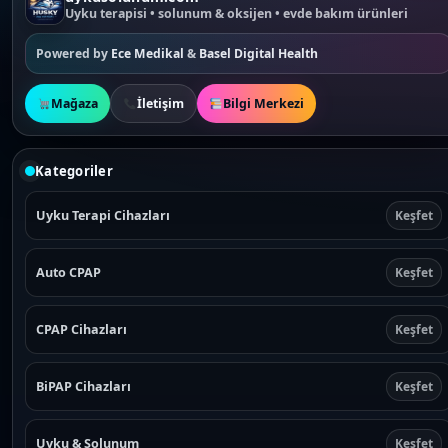
Uyku terapisi • solunum & oksijen • evde bakım ürünleri
Powered by
Ece Medikal
&
Basel Digital Health
Mağaza
İletişim
Bilgi Merkezi
Kategoriler
Uyku Terapi Cihazları
Keşfet
Auto CPAP
Keşfet
CPAP Cihazları
Keşfet
BiPAP Cihazları
Keşfet
Uyku & Solunum
Keşfet