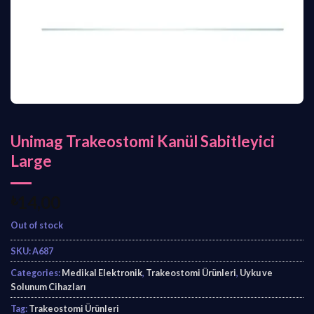
Unimag Trakeostomi Kanül Sabitleyici
Large
₺
14,00
Out of stock
SKU:
A687
Categories:
Medikal Elektronik
,
Trakeostomi Ürünleri
,
Uyku ve
Solunum Cihazları
Tag:
Trakeostomi Ürünleri