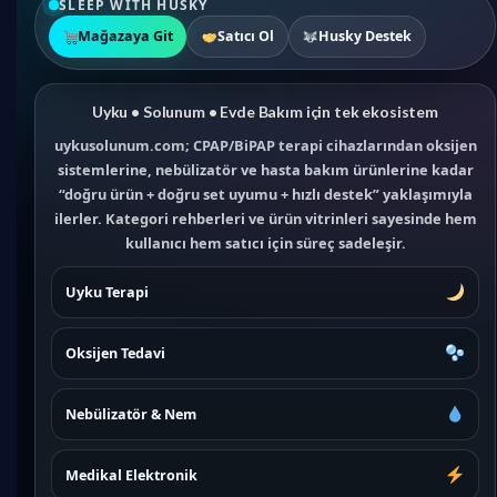
SLEEP WITH HUSKY
Mağazaya Git
Satıcı Ol
Husky Destek
Uyku • Solunum • Evde Bakım için tek ekosistem
uykusolunum.com; CPAP/BiPAP terapi cihazlarından oksijen
sistemlerine, nebülizatör ve hasta bakım ürünlerine kadar
“doğru ürün + doğru set uyumu + hızlı destek” yaklaşımıyla
ilerler. Kategori rehberleri ve ürün vitrinleri sayesinde hem
kullanıcı hem satıcı için süreç sadeleşir.
Uyku Terapi
Oksijen Tedavi
Nebülizatör & Nem
Medikal Elektronik