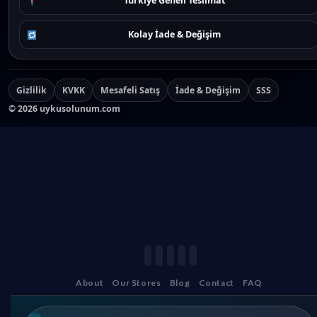
Türkiye Geneli Teslimat
Kolay İade & Değişim
Gizlilik
KVKK
Mesafeli Satış
İade & Değişim
SSS
©
2026
uykusolunum.com
About
Our Stores
Blog
Contact
FAQ