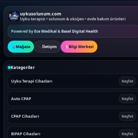
uykusolunum.com
Uyku terapisi • solunum & oksijen • evde bakım ürünleri
Powered by
Ece Medikal
&
Basel Digital Health
Mağaza
İletişim
Bilgi Merkezi
Kategoriler
Uyku Terapi Cihazları
Keşfet
Auto CPAP
Keşfet
CPAP Cihazları
Keşfet
BiPAP Cihazları
Keşfet