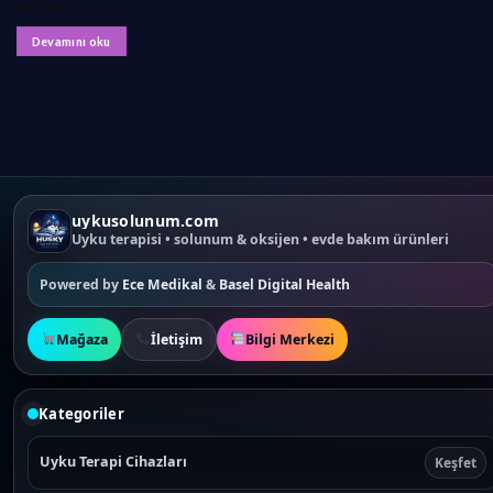
₺
16,39
Devamını oku
uykusolunum.com
Uyku terapisi • solunum & oksijen • evde bakım ürünleri
Powered by
Ece Medikal
&
Basel Digital Health
Mağaza
İletişim
Bilgi Merkezi
Kategoriler
Uyku Terapi Cihazları
Keşfet