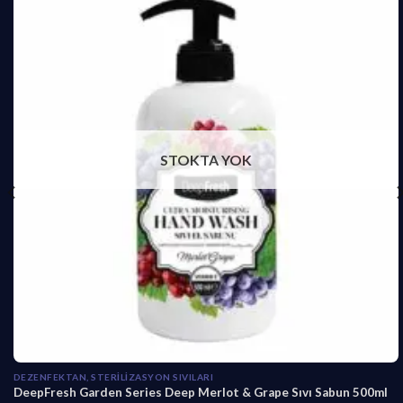
STOKTA YOK
DEZENFEKTAN, STERILIZASYON SIVILARI
DeepFresh Garden Series Deep Merlot & Grape Sıvı Sabun 500ml