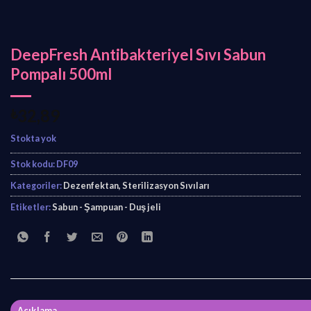
DeepFresh Antibakteriyel Sıvı Sabun
Pompalı 500ml
₺
32,89
Stokta yok
Stok kodu:
DF09
Kategoriler:
Dezenfektan, Sterilizasyon Sıvıları
Etiketler:
Sabun - Şampuan - Duş jeli
Açıklama