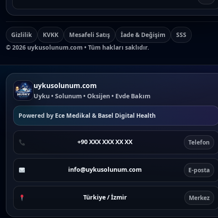
Gizlilik
KVKK
Mesafeli Satış
İade & Değişim
SSS
©
2026
uykusolunum.com • Tüm hakları saklıdır.
uykusolunum.com
Uyku • Solunum • Oksijen • Evde Bakım
Powered by
Ece Medikal
&
Basel Digital Health
+90 XXX XXX XX XX
Telefon
info@uykusolunum.com
E-posta
Türkiye / İzmir
Merkez