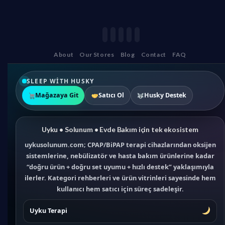
About
Our Stores
Blog
Contact
FAQ
SLEEP WITH HUSKY
Mağazaya Git
Satıcı Ol
Husky Destek
Uyku • Solunum • Evde Bakım için tek ekosistem
uykusolunum.com; CPAP/BiPAP terapi cihazlarından oksijen
sistemlerine, nebülizatör ve hasta bakım ürünlerine kadar
“doğru ürün + doğru set uyumu + hızlı destek” yaklaşımıyla
ilerler. Kategori rehberleri ve ürün vitrinleri sayesinde hem
kullanıcı hem satıcı için süreç sadeleşir.
Uyku Terapi