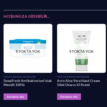
HOŞUNUZA GIDEBILIR…
STOKTA YOK
STOKTA YOK
HASTA BAKIM ÜRÜNLERI
HASTA BAKIM ÜRÜNLERI
DeepFresh Antibakteriyel Islak
Acto Aloe Vera Hand Cream
Mendil 100’lü
50ml Onarıcı El Kremi
₺
32,89
₺
59,90
Devamını oku
Devamını oku