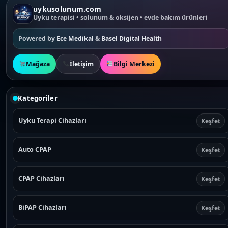
uykusolunum.com
Uyku terapisi • solunum & oksijen • evde bakım ürünleri
Powered by
Ece Medikal
&
Basel Digital Health
Mağaza
İletişim
Bilgi Merkezi
Kategoriler
Uyku Terapi Cihazları
Keşfet
Auto CPAP
Keşfet
CPAP Cihazları
Keşfet
BiPAP Cihazları
Keşfet