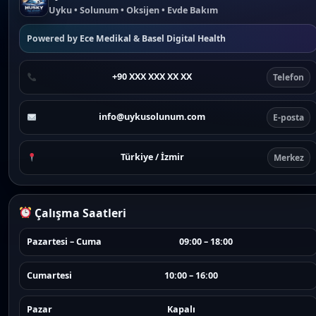
Uyku • Solunum • Oksijen • Evde Bakım
Powered by
Ece Medikal
&
Basel Digital Health
+90 XXX XXX XX XX
Telefon
info@uykusolunum.com
E-posta
Türkiye / İzmir
Merkez
Çalışma Saatleri
Pazartesi – Cuma
09:00 – 18:00
Cumartesi
10:00 – 16:00
Pazar
Kapalı