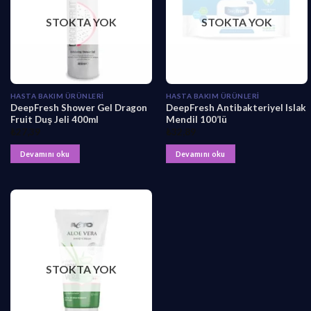
STOKTA YOK
STOKTA YOK
HASTA BAKIM ÜRÜNLERI
HASTA BAKIM ÜRÜNLERI
DeepFresh Shower Gel Dragon
DeepFresh Antibakteriyel Islak
Fruit Duş Jeli 400ml
Mendil 100’lü
₺
27,39
₺
32,89
Devamını oku
Devamını oku
STOKTA YOK