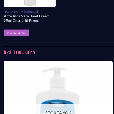
HASTA BAKIM ÜRÜNLERI
Acto Aloe Vera Hand Cream
50ml Onarıcı El Kremi
₺
59,90
Devamını oku
İLGILI ÜRÜNLER
STOKTA YOK