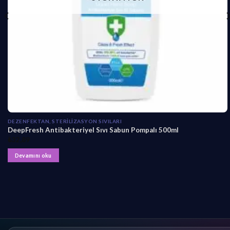
DEZENFEKTAN, STERILIZASYON SIVILARI
DeepFresh Antibakteriyel Sıvı Sabun Pompalı 500ml
₺
32,89
Devamını oku