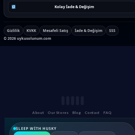
Kolay İade & Değişim
Gizlilik
KVKK
Mesafeli Satış
İade & Değişim
SSS
©
2026
uykusolunum.com
About
Our Stores
Blog
Contact
FAQ
SLEEP WITH HUSKY