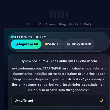
About
Our Stores
Blog
Contact
FAQ
SLEEP WITH HUSKY
Mağazaya Git
Satıcı Ol
Husky Destek
Uyku • Solunum • Evde Bakım için tek ekosistem
uykusolunum.com; CPAP/BiPAP terapi cihazlarından oksijen
sistemlerine, nebülizatör ve hasta bakım ürünlerine kadar
“doğru ürün + doğru set uyumu + hızlı destek” yaklaşımıyla
ilerler. Kategori rehberleri ve ürün vitrinleri sayesinde hem
kullanıcı hem satıcı için süreç sadeleşir.
Uyku Terapi