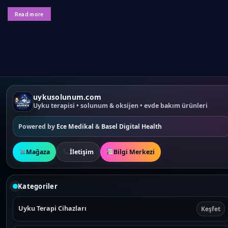
Read more
uykusolunum.com
Uyku terapisi • solunum & oksijen • evde bakım ürünleri
Powered by
Ece Medikal
&
Basel Digital Health
Mağaza
İletişim
Bilgi Merkezi
Kategoriler
Uyku Terapi Cihazları
Keşfet