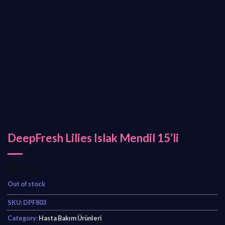
DeepFresh Lilies Islak Mendil 15’li
₺
2,75
Out of stock
SKU:
DPF803
Category:
Hasta Bakım Ürünleri