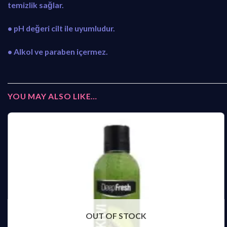
temizlik sağlar.
• pH değeri cilt ile uyumludur.
• Alkol ve paraben içermez.
YOU MAY ALSO LIKE…
OUT OF STOCK