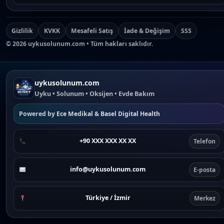
Gizlilik
KVKK
Mesafeli Satış
İade & Değişim
SSS
©
2026
uykusolunum.com • Tüm hakları saklıdır.
uykusolunum.com
Uyku • Solunum • Oksijen • Evde Bakım
Powered by
Ece Medikal
&
Basel Digital Health
+90 XXX XXX XX XX
Telefon
info@uykusolunum.com
E-posta
Türkiye / İzmir
Merkez