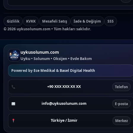
Gizlilik
KVKK
Mesafeli Satış
İade & Değişim
SSS
©
2026
uykusolunum.com • Tüm hakları saklıdır.
uykusolunum.com
Uyku • Solunum • Oksijen • Evde Bakım
Powered by
Ece Medikal
&
Basel Digital Health
+90 XXX XXX XX XX
Telefon
info@uykusolunum.com
E-posta
Türkiye / İzmir
Merkez