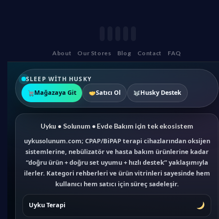
About
Our Stores
Blog
Contact
FAQ
SLEEP WITH HUSKY
Mağazaya Git
Satıcı Ol
Husky Destek
Uyku • Solunum • Evde Bakım için tek ekosistem
uykusolunum.com; CPAP/BiPAP terapi cihazlarından oksijen
sistemlerine, nebülizatör ve hasta bakım ürünlerine kadar
“doğru ürün + doğru set uyumu + hızlı destek” yaklaşımıyla
ilerler. Kategori rehberleri ve ürün vitrinleri sayesinde hem
kullanıcı hem satıcı için süreç sadeleşir.
Uyku Terapi