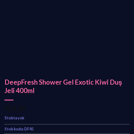
DeepFresh Shower Gel Exotic Kiwi Duş
Jeli 400ml
₺
24,00
Stokta yok
Stok kodu:
DF45