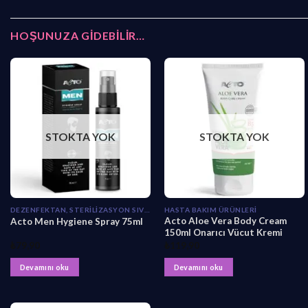
HOŞUNUZA GIDEBILIR…
STOKTA YOK
STOKTA YOK
DEZENFEKTAN, STERILIZASYON SIVILARI
HASTA BAKIM ÜRÜNLERI
Acto Aloe Vera Body Cream
Acto Men Hygiene Spray 75ml
150ml Onarıcı Vücut Kremi
₺
79,90
₺
119,90
Devamını oku
Devamını oku