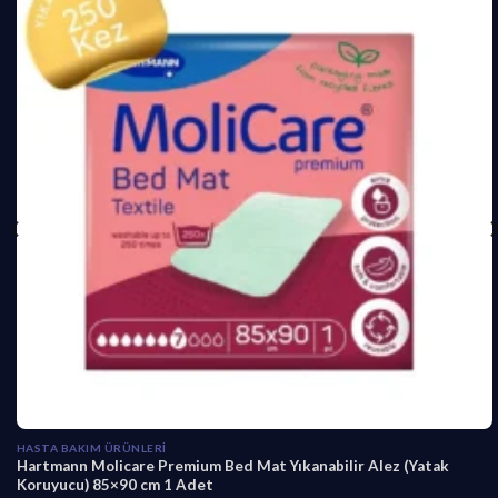
5
4
4
9
,
,
9
9
0
0
.
.
HASTA BAKIM ÜRÜNLERI
Hartmann Molicare Premium Bed Mat Yıkanabilir Alez (Yatak
Koruyucu) 85×90 cm 1 Adet