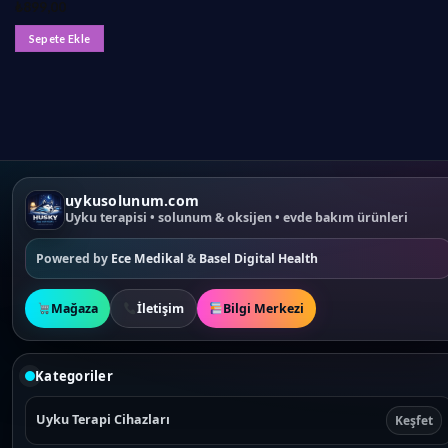
₺
899,00
Sepete Ekle
uykusolunum.com
Uyku terapisi • solunum & oksijen • evde bakım ürünleri
Powered by
Ece Medikal
&
Basel Digital Health
Mağaza
İletişim
Bilgi Merkezi
Kategoriler
Uyku Terapi Cihazları
Keşfet