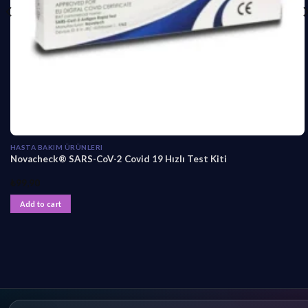
HASTA BAKIM ÜRÜNLERI
Novacheck® SARS-CoV-2 Covid 19 Hızlı Test Kiti
₺
99,90
Add to cart