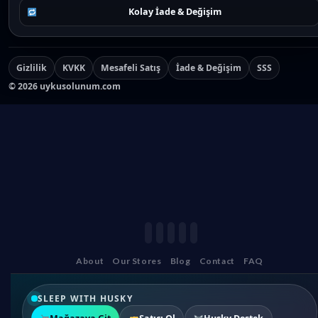
Kolay İade & Değişim
Gizlilik
KVKK
Mesafeli Satış
İade & Değişim
SSS
©
2026
uykusolunum.com
About
Our Stores
Blog
Contact
FAQ
SLEEP WITH HUSKY