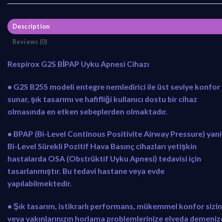
w
s
a
:
s
₺
Description
:
1
Reviews (0)
₺
1
1
.
Respirox G2S BİPAP Uyku Apnesi Cihazı
4
5
.
0
• G2S B25S modeli entegre nemledirici ile üst seviye konfor
0
0
sunar, şık tasarımı ve hafifliği kullanıcı dostu bir cihaz
0
,
olmasında en etken sebeplerden olmaktadır.
0
0
,
0
• BPAP (Bi-Level Continous Positivite Airway Pressure) yani
0
.
Bi-Level Sürekli Pozitif Hava Basınç cihazları yetişkin
0
hastalarda OSA (Obstrüktif Uyku Apnesi) tedavisi için
.
tasarlanmıştır. Bu tedavi hastane veya evde
yapılabilmektedir.
• Şık tasarım, istikrarlı performans, mükemmel konfor sizin
veya yakınlarınızın horlama problemlerinize elveda demeniz