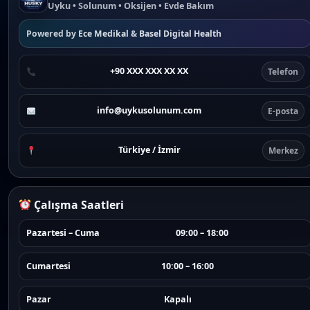
Uyku • Solunum • Oksijen • Evde Bakım
Powered by
Ece Medikal
&
Basel Digital Health
+90 XXX XXX XX XX
Telefon
info@uykusolunum.com
E-posta
Türkiye / İzmir
Merkez
Çalışma Saatleri
Pazartesi – Cuma
09:00 – 18:00
Cumartesi
10:00 – 16:00
Pazar
Kapalı