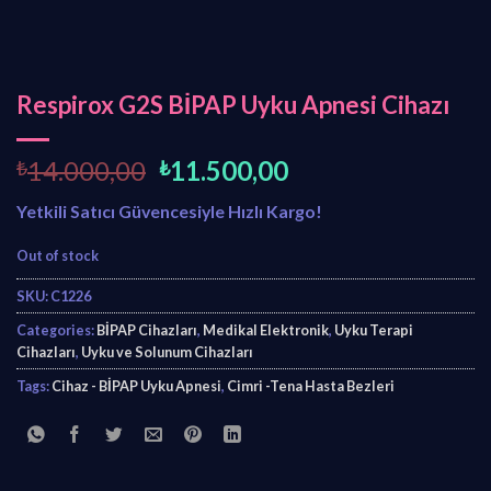
Respirox G2S BİPAP Uyku Apnesi Cihazı
O
C
₺
14.000,00
₺
11.500,00
r
u
Yetkili Satıcı Güvencesiyle Hızlı Kargo!
i
r
g
r
Out of stock
i
e
n
n
SKU:
C1226
a
t
Categories:
BİPAP Cihazları
,
Medikal Elektronik
,
Uyku Terapi
l
p
Cihazları
,
Uyku ve Solunum Cihazları
p
r
Tags:
Cihaz - BİPAP Uyku Apnesi
,
Cimri -Tena Hasta Bezleri
r
i
i
c
c
e
e
i