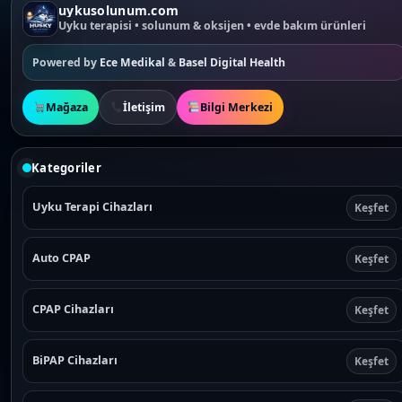
uykusolunum.com
Uyku terapisi • solunum & oksijen • evde bakım ürünleri
Powered by
Ece Medikal
&
Basel Digital Health
Mağaza
İletişim
Bilgi Merkezi
Kategoriler
Uyku Terapi Cihazları
Keşfet
Auto CPAP
Keşfet
CPAP Cihazları
Keşfet
BiPAP Cihazları
Keşfet