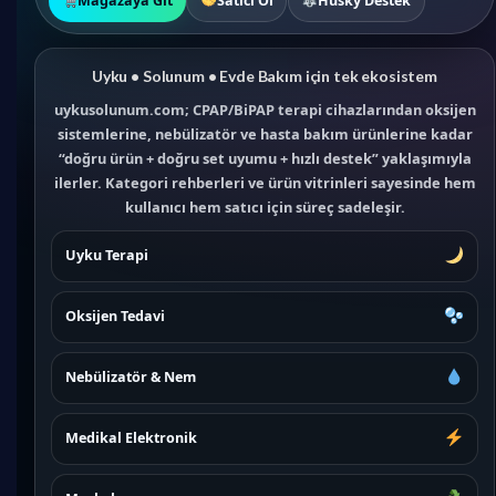
Mağazaya Git
Satıcı Ol
Husky Destek
Uyku • Solunum • Evde Bakım için tek ekosistem
uykusolunum.com; CPAP/BiPAP terapi cihazlarından oksijen
sistemlerine, nebülizatör ve hasta bakım ürünlerine kadar
“doğru ürün + doğru set uyumu + hızlı destek” yaklaşımıyla
ilerler. Kategori rehberleri ve ürün vitrinleri sayesinde hem
kullanıcı hem satıcı için süreç sadeleşir.
Uyku Terapi
Oksijen Tedavi
Nebülizatör & Nem
Medikal Elektronik