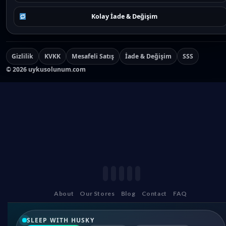
Kolay İade & Değişim
Gizlilik
KVKK
Mesafeli Satış
İade & Değişim
SSS
©
2026
uykusolunum.com
About
Our Stores
Blog
Contact
FAQ
SLEEP WITH HUSKY