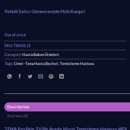
89,90
Yetkili Satıcı Güvencesiyle Hızlı Kargo!
Out of stock
SKU:
TNA01.11
Category:
Hasta Bakım Ürünleri
Tags:
Cimri -Tena Hasta Bezleri
,
Temizleme Havlusu
Description
Reviews (0)
TENA ProSkin 3’ü Bir Arada Vücut Temizleme Havlusu 48’li