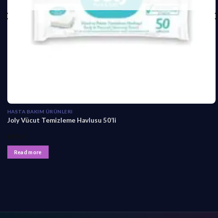
HASTA BAKIM ÜRÜNLERI
Joly Vücut Temizleme Havlusu 50’li
₺
99,90
Read more