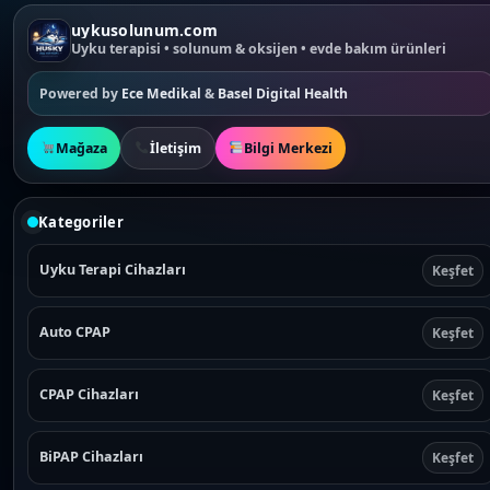
uykusolunum.com
Uyku terapisi • solunum & oksijen • evde bakım ürünleri
Powered by
Ece Medikal
&
Basel Digital Health
Mağaza
İletişim
Bilgi Merkezi
Kategoriler
Uyku Terapi Cihazları
Keşfet
Auto CPAP
Keşfet
CPAP Cihazları
Keşfet
BiPAP Cihazları
Keşfet