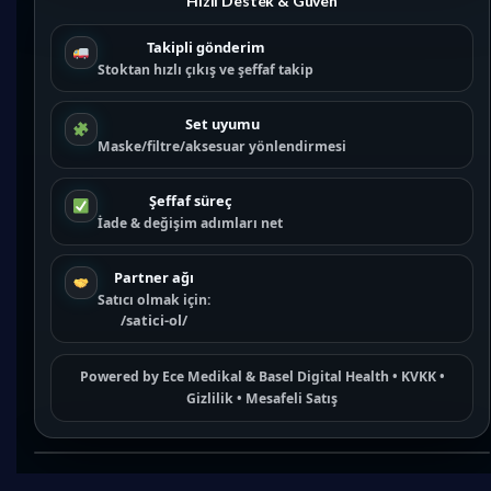
Hızlı Destek & Güven
Takipli gönderim
Stoktan hızlı çıkış ve şeffaf takip
Set uyumu
Maske/filtre/aksesuar yönlendirmesi
Şeffaf süreç
İade & değişim adımları net
Partner ağı
Satıcı olmak için:
/satici-ol/
Powered by
Ece Medikal
&
Basel Digital Health
•
KVKK
•
Gizlilik
•
Mesafeli Satış