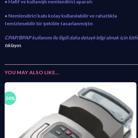
• Hafif ve kullanışlı nemlendirici aparatı
• Nemlendirici kabı kolay kullanılabilir ve rahatlıkla
temizlenebilir bir şekilde tasarlanmıştır.
CPAP/BPAP kullanımı ile iligili daha detaylı bilgi almak için lütf
tıklayın
.
YOU MAY ALSO LIKE…
-24%