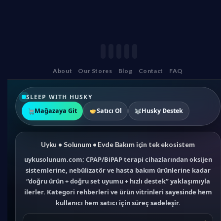
About
Our Stores
Blog
Contact
FAQ
SLEEP WITH HUSKY
Mağazaya Git
Satıcı Ol
Husky Destek
Uyku • Solunum • Evde Bakım için tek ekosistem
uykusolunum.com; CPAP/BiPAP terapi cihazlarından oksijen
sistemlerine, nebülizatör ve hasta bakım ürünlerine kadar
“doğru ürün + doğru set uyumu + hızlı destek” yaklaşımıyla
ilerler. Kategori rehberleri ve ürün vitrinleri sayesinde hem
kullanıcı hem satıcı için süreç sadeleşir.