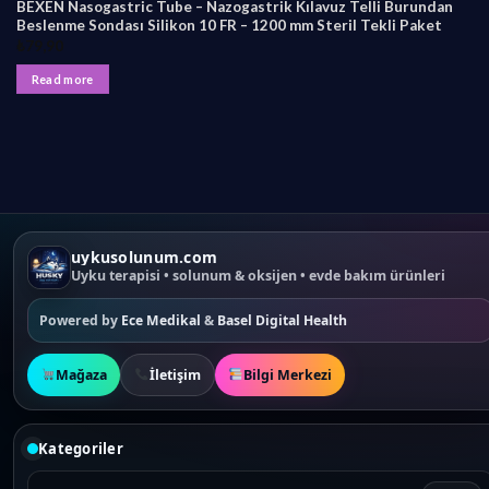
BEXEN Nasogastric Tube – Nazogastrik Kılavuz Telli Burundan
Beslenme Sondası Silikon 10 FR – 1200 mm Steril Tekli Paket
₺
79,90
Read more
uykusolunum.com
Uyku terapisi • solunum & oksijen • evde bakım ürünleri
Powered by
Ece Medikal
&
Basel Digital Health
Mağaza
İletişim
Bilgi Merkezi
Kategoriler