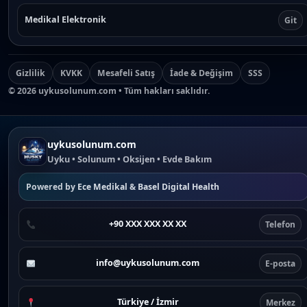
Medikal Elektronik
Git
Gizlilik
KVKK
Mesafeli Satış
İade & Değişim
SSS
©
2026
uykusolunum.com • Tüm hakları saklıdır.
uykusolunum.com
Uyku • Solunum • Oksijen • Evde Bakım
Powered by
Ece Medikal
&
Basel Digital Health
+90 XXX XXX XX XX
Telefon
info@uykusolunum.com
E-posta
Türkiye / İzmir
Merkez