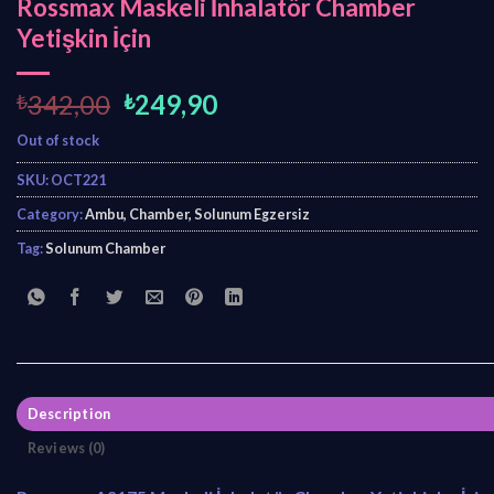
Rossmax Maskeli İnhalatör Chamber
Yetişkin İçin
O
C
₺
342,00
₺
249,90
r
u
Out of stock
i
r
g
r
SKU:
OCT221
i
e
Category:
Ambu, Chamber, Solunum Egzersiz
n
n
Tag:
Solunum Chamber
a
t
l
p
p
r
r
i
i
c
c
e
e
i
Description
w
s
Reviews (0)
a
:
s
₺