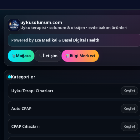
uykusolunum.com
Uyku terapisi • solunum & oksijen • evde bakım ürünleri
Powered by
Ece Medikal
&
Basel Digital Health
Mağaza
İletişim
Bilgi Merkezi
Kategoriler
Uyku Terapi Cihazları
Keşfet
Auto CPAP
Keşfet
CPAP Cihazları
Keşfet