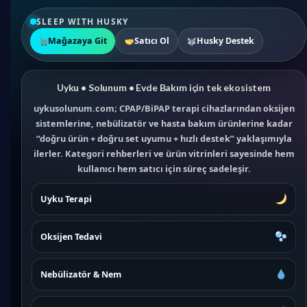
SLEEP WITH HUSKY
Mağazaya Git
Satıcı Ol
Husky Destek
Uyku • Solunum • Evde Bakım için tek ekosistem
uykusolunum.com; CPAP/BiPAP terapi cihazlarından oksijen
sistemlerine, nebülizatör ve hasta bakım ürünlerine kadar
“doğru ürün + doğru set uyumu + hızlı destek” yaklaşımıyla
ilerler. Kategori rehberleri ve ürün vitrinleri sayesinde hem
kullanıcı hem satıcı için süreç sadeleşir.
Uyku Terapi
Oksijen Tedavi
Nebülizatör & Nem