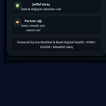
Şeffaf süreç
İade & değişim adımları net
Partner ağı
Satıcı olmak için:
/satici-ol/
Powered by
Ece Medikal
&
Basel Digital Health
•
KVKK
•
Gizlilik
•
Mesafeli Satış