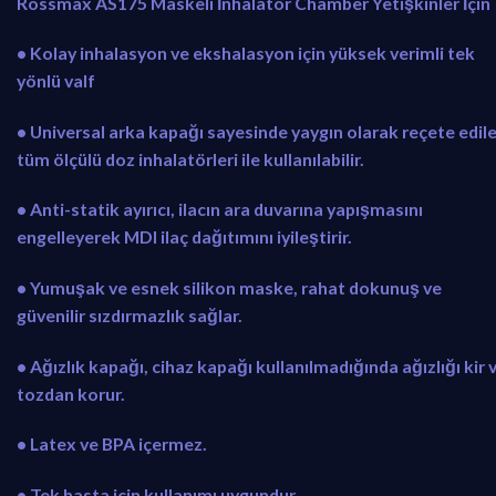
Rossmax AS175 Maskeli İnhalatör Chamber Yetişkinler İçin
:
2
₺
4
• Kolay inhalasyon ve ekshalasyon için yüksek verimli tek
3
9
yönlü valf
4
,
2
9
• Universal arka kapağı sayesinde yaygın olarak reçete edil
,
0
tüm ölçülü doz inhalatörleri ile kullanılabilir.
0
.
0
• Anti-statik ayırıcı, ilacın ara duvarına yapışmasını
.
engelleyerek MDI ilaç dağıtımını iyileştirir.
• Yumuşak ve esnek silikon maske, rahat dokunuş ve
güvenilir sızdırmazlık sağlar.
• Ağızlık kapağı, cihaz kapağı kullanılmadığında ağızlığı kir 
tozdan korur.
• Latex ve BPA içermez.
• Tek hasta için kullanımı uygundur.