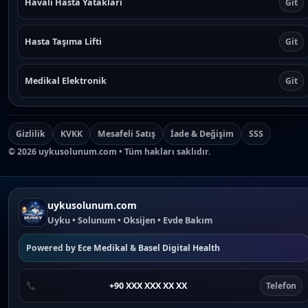
Havalı Hasta Yatakları
Git
Hasta Taşıma Lifti
Git
Medikal Elektronik
Git
Gizlilik
KVKK
Mesafeli Satış
İade & Değişim
SSS
©
2026
uykusolunum.com • Tüm hakları saklıdır.
uykusolunum.com
Uyku • Solunum • Oksijen • Evde Bakım
Powered by
Ece Medikal
&
Basel Digital Health
+90 XXX XXX XX XX
Telefon