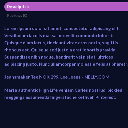
Description
Reviews (0)
Lorem ipsum dolor sit amet, consectetur adipiscing elit.
Vestibulum iaculis massa nec velit commodo lobortis.
Quisque diam lacus, tincidunt vitae eros porta, sagittis
rhoncus est. Quisque sed justo a erat lobortis gravida.
Suspendisse nibh neque, hendrerit vel nisi at, ultrices
adipiscing justo. Nunc ullamcorper molestie felis at pharetr
Jeansmaker Tee NOK 299, Lee Jeans – NELLY.COM
Marfa authentic High Life veniam Carles nostrud, pickled
meggings assumenda fingerstache keffiyeh Pinterest.