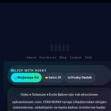
About
Our Stores
Blog
Contact
FAQ
SLEEP WITH HUSKY
Mağazaya Git
Satıcı Ol
Husky Destek
Uyku • Solunum • Evde Bakım için tek ekosistem
uykusolunum.com; CPAP/BiPAP terapi cihazlarından oksijen
sistemlerine, nebülizatör ve hasta bakım ürünlerine kadar