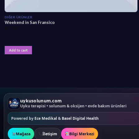
DIĞER ÜRÜNLER
Weekend in San Fransico
₺
29,00
Add to cart
uykusolunum.com
Uyku terapisi • solunum & oksijen • evde bakım ürünleri
Powered by
Ece Medikal
&
Basel Digital Health
Mağaza
İletişim
Bilgi Merkezi