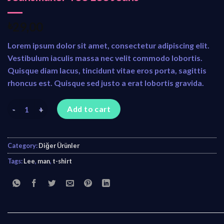
₺
29,00
Lorem ipsum dolor sit amet, consectetur adipiscing elit.
Vestibulum iaculis massa nec velit commodo lobortis.
Quisque diam lacus, tincidunt vitae eros porta, sagittis
rhoncus est. Quisque sed justo a erat lobortis gravida.
Jeansmaker Tee Lee Jeans quantity
Add to cart
Category:
Diğer Ürünler
Tags:
Lee
,
man
,
t-shirt