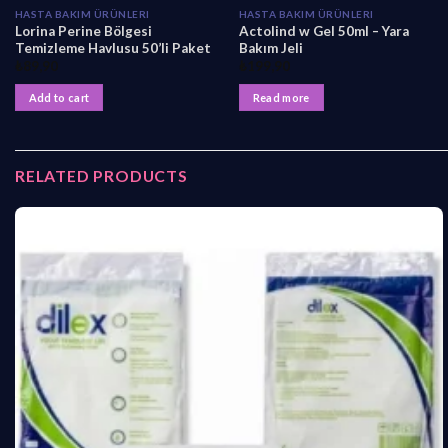
HASTA BAKIM ÜRÜNLERI
HASTA BAKIM ÜRÜNLERI
Lorina Perine Bölgesi
Actolind w Gel 50ml – Yara
Temizleme Havlusu 50’li Paket
Bakım Jeli
₺
89,90
₺
199,90
Add to cart
Read more
RELATED PRODUCTS