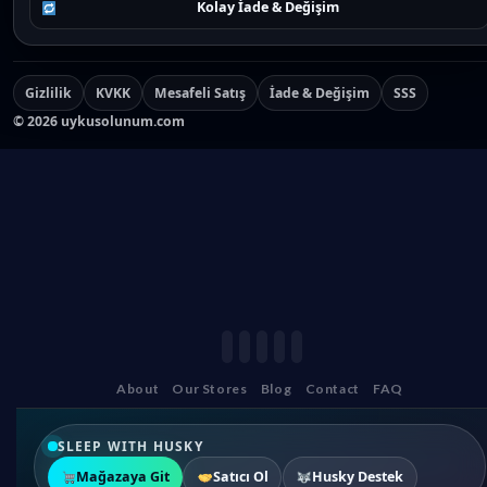
Kolay İade & Değişim
Gizlilik
KVKK
Mesafeli Satış
İade & Değişim
SSS
©
2026
uykusolunum.com
About
Our Stores
Blog
Contact
FAQ
SLEEP WITH HUSKY
Mağazaya Git
Satıcı Ol
Husky Destek