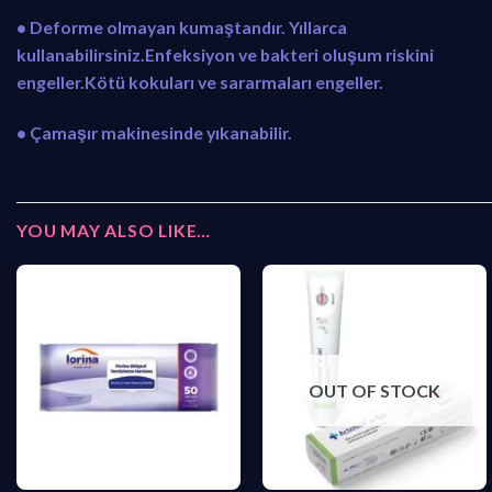
• Deforme olmayan kumaştandır. Yıllarca
kullanabilirsiniz.Enfeksiyon ve bakteri oluşum riskini
engeller.Kötü kokuları ve sararmaları engeller.
• Çamaşır makinesinde yıkanabilir.
YOU MAY ALSO LIKE…
OUT OF STOCK