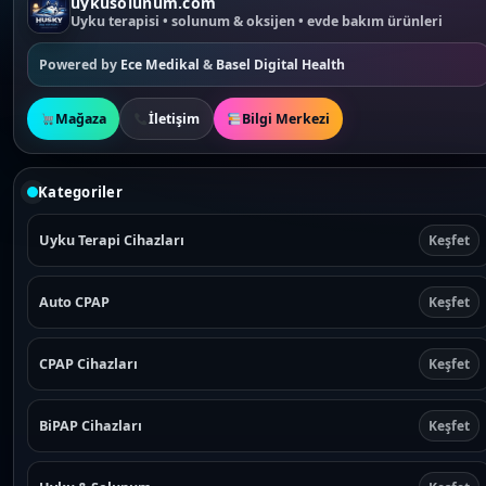
uykusolunum.com
Uyku terapisi • solunum & oksijen • evde bakım ürünleri
Powered by
Ece Medikal
&
Basel Digital Health
Mağaza
İletişim
Bilgi Merkezi
Kategoriler
Uyku Terapi Cihazları
Keşfet
Auto CPAP
Keşfet
CPAP Cihazları
Keşfet
BiPAP Cihazları
Keşfet