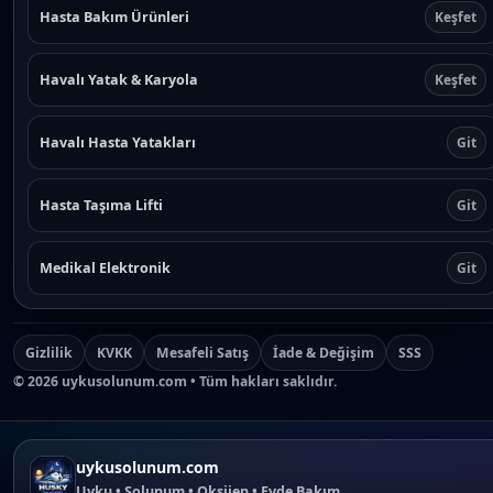
Hasta Bakım Ürünleri
Keşfet
Havalı Yatak & Karyola
Keşfet
Havalı Hasta Yatakları
Git
Hasta Taşıma Lifti
Git
Medikal Elektronik
Git
Gizlilik
KVKK
Mesafeli Satış
İade & Değişim
SSS
©
2026
uykusolunum.com • Tüm hakları saklıdır.
uykusolunum.com
Uyku • Solunum • Oksijen • Evde Bakım