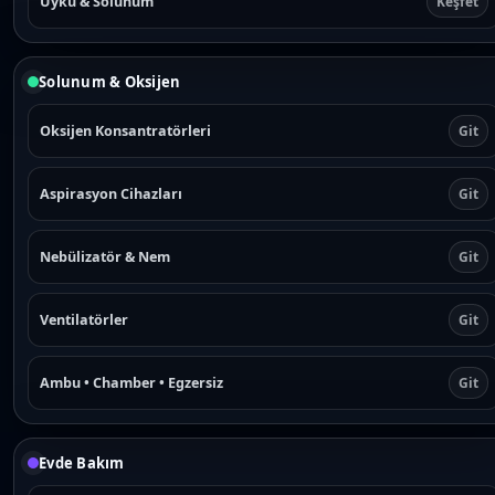
Uyku & Solunum
Keşfet
Solunum & Oksijen
Oksijen Konsantratörleri
Git
Aspirasyon Cihazları
Git
Nebülizatör & Nem
Git
Ventilatörler
Git
Ambu • Chamber • Egzersiz
Git
Evde Bakım