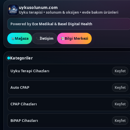
uykusolunum.com
Uyku terapisi • solunum & oksijen • evde bakım ürünleri
Powered by
Ece Medikal
&
Basel Digital Health
Mağaza
İletişim
Bilgi Merkezi
Kategoriler
Uyku Terapi Cihazları
Keşfet
Auto CPAP
Keşfet
CPAP Cihazları
Keşfet
BiPAP Cihazları
Keşfet