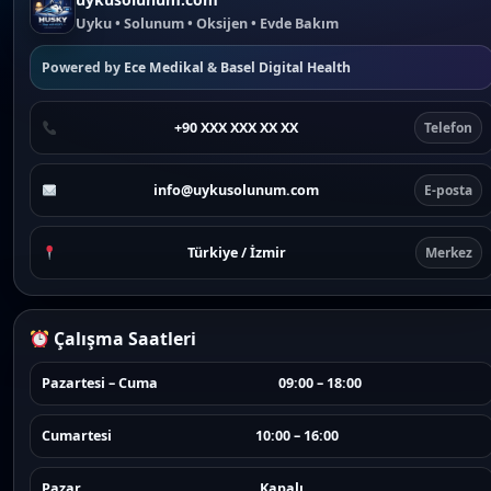
Uyku • Solunum • Oksijen • Evde Bakım
Powered by
Ece Medikal
&
Basel Digital Health
+90 XXX XXX XX XX
Telefon
info@uykusolunum.com
E-posta
Türkiye / İzmir
Merkez
Çalışma Saatleri
Pazartesi – Cuma
09:00 – 18:00
Cumartesi
10:00 – 16:00
Pazar
Kapalı