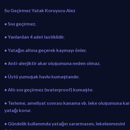
₺
2
Su Geçirmez Yatak Koruyucu Alez
3
9
8
,
• Sıvı geçirmez.
9
9
,
0
• Yanlardan 4 adet lastiklidir.
9
.
0
• Yatağın altına geçerek kaymayı önler.
.
• Anti-alerjiktir akar oluşumuna neden olmaz.
• Üstü yumuşak havlu kumaştandır.
• Altı sıvı geçirmez (waterproof) kumaştır.
• Terleme, ameliyat sonrası kanama vb. leke oluşumuna kar
yatağı korur.
• Gündelik kullanımda yatağın sararmasını, lekelenmesini