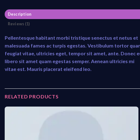
Description
Reviews (1)
Pellentesque habitant morbi tristique senectus et netus et
malesuada fames ac turpis egestas. Vestibulum tortor qua
feugiat vitae, ultricies eget, tempor sit amet, ante. Donec e
libero sit amet quam egestas semper. Aenean ultricies mi
vitae est. Mauris placerat eleifend leo.
RELATED PRODUCTS