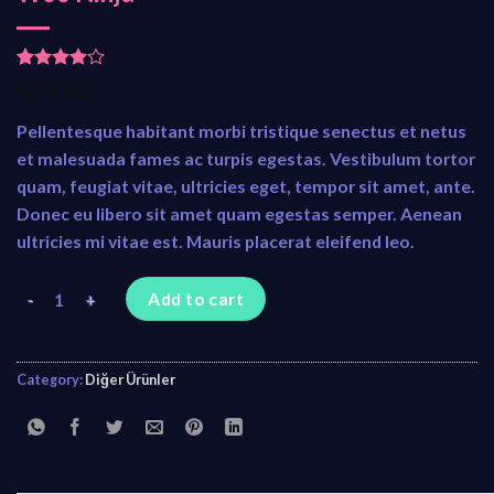
Rated
1
₺
29,00
4.00
out
of 5
Pellentesque habitant morbi tristique senectus et netus
based on
customer
et malesuada fames ac turpis egestas. Vestibulum tortor
rating
quam, feugiat vitae, ultricies eget, tempor sit amet, ante.
Donec eu libero sit amet quam egestas semper. Aenean
ultricies mi vitae est. Mauris placerat eleifend leo.
Woo Ninja quantity
Add to cart
Category:
Diğer Ürünler