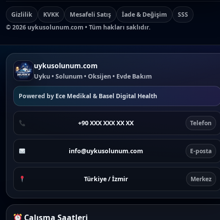
Gizlilik
KVKK
Mesafeli Satış
İade & Değişim
SSS
©
2026
uykusolunum.com • Tüm hakları saklıdır.
uykusolunum.com
Uyku • Solunum • Oksijen • Evde Bakım
Powered by
Ece Medikal
&
Basel Digital Health
+90 XXX XXX XX XX
Telefon
info@uykusolunum.com
E-posta
Türkiye / İzmir
Merkez
Çalışma Saatleri