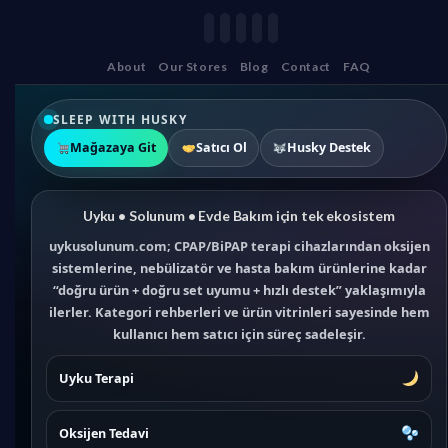
About
Our Stores
Blog
Contact
FAQ
SLEEP WITH HUSKY
Mağazaya Git
Satıcı Ol
Husky Destek
Uyku • Solunum • Evde Bakım için tek ekosistem
uykusolunum.com; CPAP/BiPAP terapi cihazlarından oksijen
sistemlerine, nebülizatör ve hasta bakım ürünlerine kadar
“doğru ürün + doğru set uyumu + hızlı destek” yaklaşımıyla
ilerler. Kategori rehberleri ve ürün vitrinleri sayesinde hem
kullanıcı hem satıcı için süreç sadeleşir.
Uyku Terapi
Oksijen Tedavi