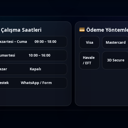
Çalışma Saatleri
Ödeme Yöntemle
azartesi – Cuma
09:00 – 18:00
Visa
Mastercard
umartesi
10:00 – 16:00
Havale
3D Secure
/ EFT
azar
Kapalı
estek
WhatsApp / Form