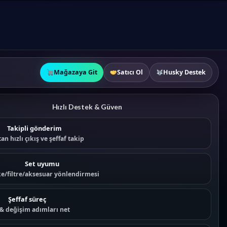
Mağazaya Git
Satıcı Ol
Husky Destek
Hızlı Destek & Güven
Takipli gönderim
an hızlı çıkış ve şeffaf takip
Set uyumu
e/filtre/aksesuar yönlendirmesi
Şeffaf süreç
 & değişim adımları net