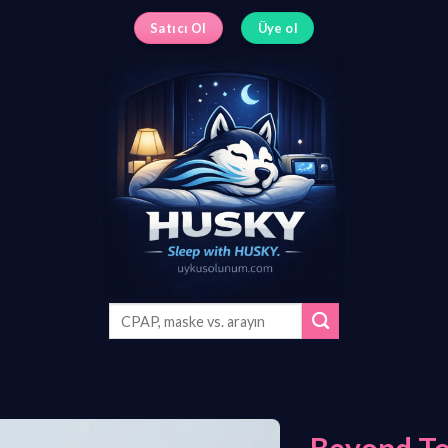
Satıcı Ol
Üye ol
Search
for: