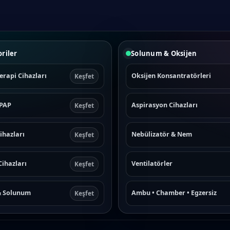
riler
Solunum & Oksijen
erapi Cihazları
Oksijen Konsantratörleri
Keşfet
CPAP
Aspirasyon Cihazları
Keşfet
ihazları
Nebülizatör & Nem
Keşfet
Cihazları
Ventilatörler
Keşfet
& Solunum
Ambu • Chamber • Egzersiz
Keşfet