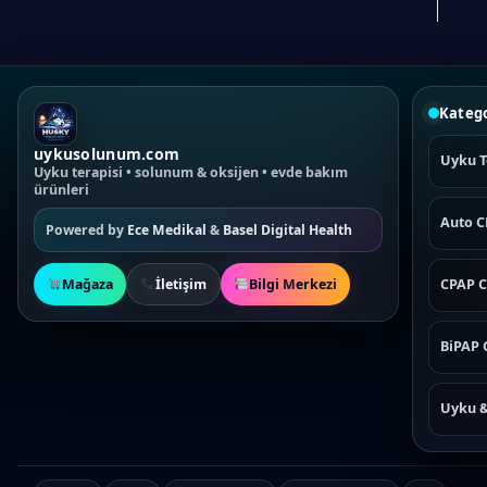
has
multiple
variants.
The
Katego
options
may
uykusolunum.com
Uyku T
Uyku terapisi • solunum & oksijen • evde bakım
be
ürünleri
chosen
Auto 
on
Powered by
Ece Medikal
&
Basel Digital Health
the
product
Mağaza
İletişim
Bilgi Merkezi
CPAP C
page
BiPAP 
Uyku 