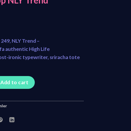
p NLY Trend
249, NLY Trend –
 authentic High Life
st-ironic typewriter, sriracha tote
end quantity
Add to cart
nler