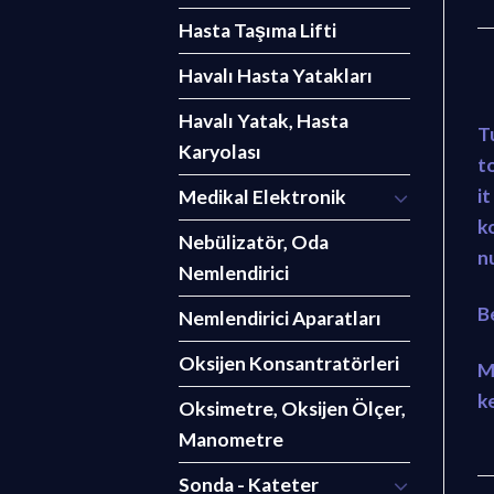
Hasta Taşıma Lifti
Havalı Hasta Yatakları
Havalı Yatak, Hasta
T
Karyolası
to
i
Medikal Elektronik
k
Nebülizatör, Oda
nu
Nemlendirici
B
Nemlendirici Aparatları
Oksijen Konsantratörleri
M
k
Oksimetre, Oksijen Ölçer,
Manometre
Sonda - Kateter