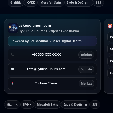
Gizlilik
KVKK
Mesafeli Satış
İade & Değişim
SSS
uykusolunum.com
Uyku • Solunum • Oksijen • Evde Bakım
P
Powered by
Ece Medikal
&
Basel Digital Health
C
+90 XXX XXX XX XX
Telefon
P
info@uykusolunum.com
E-posta
D
Türkiye / İzmir
Merkez
Gizlilik
KVKK
Mesafeli Satış
İade & Değişim
SSS