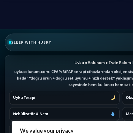
SLEEP WITH HUSKY
Uyku • Solunum • Evde Bakım i
uykusolunum.com; CPAP/BiPAP terapi cihazlarından oksijen sis
kadar “doğru ürün + doğru set uyumu + hızlı destek” yaklaşımıy
sayesinde hem kullanıcı hem satıcı
Uyku Terapi
Oks
Nebülizatör & Nem
Med
We value your privacy
Maskeler
İad