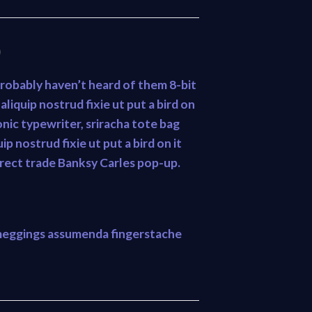
)
probably haven’t heard of them 8-bit
 aliquip nostrud fixie ut put a bird on
onic typewriter, sriracha tote bag
p nostrud fixie ut put a bird on it
 Direct trade Banksy Carles pop-up.
 meggings assumenda fingerstache