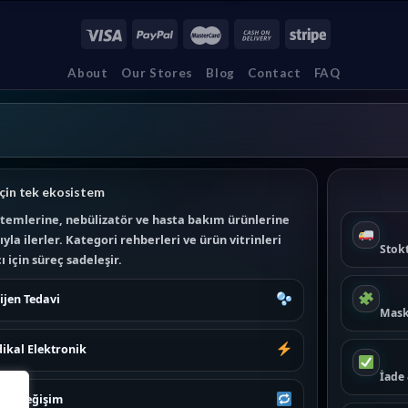
About
Our Stores
Blog
Contact
FAQ
çin tek ekosistem
temlerine, nebülizatör ve hasta bakım ürünlerine
la ilerler. Kategori rehberleri ve ürün vitrinleri
Stokt
 için süreç sadeleşir.
ijen Tedavi
Mask
ikal Elektronik
İade
e & Değişim