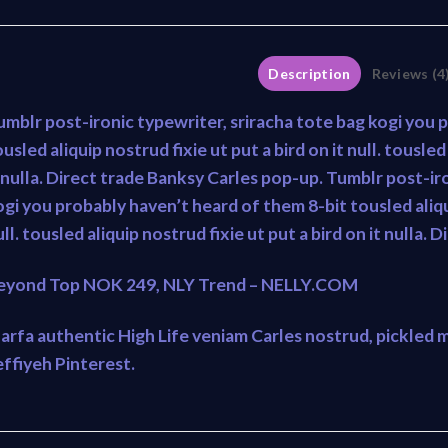
Description
Reviews (4
umblr post-ironic typewriter, sriracha tote bag kogi you 
usled aliquip nostrud fixie ut put a bird on it null. tousled
t nulla. Direct trade Banksy Carles pop-up. Tumblr post-ir
ogi you probably haven’t heard of them 8-bit tousled aliqui
ll. tousled aliquip nostrud fixie ut put a bird on it nulla.
eyond Top NOK 249, NLY Trend – NELLY.COM
arfa authentic High Life veniam Carles nostrud, pickled
effiyeh Pinterest.