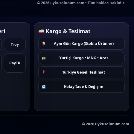
©
2026
uykusolunum.com • Tüm hakları saklıdır.
ri
Kargo & Teslimat
Aynı Gün Kargo (Stoklu Ürünler)
Troy
Yurtiçi Kargo • MNG • Aras
PayTR
Türkiye Geneli Teslimat
Kolay İade & Değişim
©
2026
uykusolunum.com